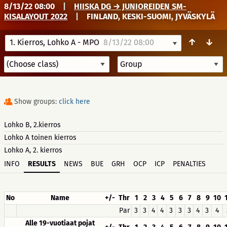
8/13/22 08:00
|
HIISKA DG → JUNIOREIDEN SM-
KISALAYOUT 2022
|
FINLAND, KESKI-SUOMI, JYVÄSKYLÄ
↑
↓
1. Kierros, Lohko A - MPO
8/13/22 08:00
Show groups:
click here
Lohko B, 2.kierros
Lohko A toinen kierros
Lohko A, 2. kierros
INFO
RESULTS
NEWS
BUE
GRH
OCP
ICP
PENALTIES
No
Name
+/-
Thr
1
2
3
4
5
6
7
8
9
10
Par
3
3
4
4
3
3
3
4
3
4
Alle 19-vuotiaat pojat