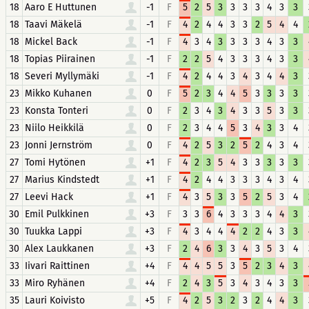
18
Aaro E Huttunen
-1
F
5
2
5
3
3
3
3
4
3
3
18
Taavi Mäkelä
-1
F
4
2
4
4
3
3
2
5
4
4
18
Mickel Back
-1
F
4
3
4
3
3
3
3
4
3
3
18
Topias Piirainen
-1
F
2
2
5
4
3
3
3
4
3
3
18
Severi Myllymäki
-1
F
4
2
4
4
3
4
3
4
4
3
23
Mikko Kuhanen
0
F
5
2
3
4
4
5
3
3
3
3
23
Konsta Tonteri
0
F
2
3
4
3
4
3
3
5
3
3
23
Niilo Heikkilä
0
F
2
3
4
4
5
3
4
3
3
4
23
Jonni Jernström
0
F
4
2
5
3
2
5
2
4
3
4
27
Tomi Hytönen
+1
F
4
2
3
5
4
3
3
3
3
3
27
Marius Kindstedt
+1
F
4
2
4
4
3
3
3
4
3
4
27
Leevi Hack
+1
F
4
3
5
3
3
5
2
5
3
4
30
Emil Pulkkinen
+3
F
3
3
6
4
3
3
3
4
4
3
30
Tuukka Lappi
+3
F
4
3
4
4
4
2
2
4
3
3
30
Alex Laukkanen
+3
F
2
4
6
3
3
4
3
5
3
4
33
Iivari Raittinen
+4
F
4
4
5
5
3
5
2
3
4
3
33
Miro Ryhänen
+4
F
2
4
3
5
3
4
3
4
3
3
35
Lauri Koivisto
+5
F
4
2
5
3
2
3
2
4
4
3