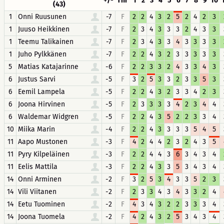
+/-
Thr
1
2
3
4
5
6
7
8
9
10
(43)
1
Onni Ruusunen
-7
F
2
2
4
3
2
5
2
4
2
3
1
Juuso Heikkinen
-7
F
2
3
4
3
3
3
2
4
3
3
1
Teemu Talikainen
-7
F
2
3
4
3
3
4
3
3
3
3
1
Juho Pylkkänen
-7
F
2
2
4
3
2
3
3
3
3
3
5
Matias Katajarinne
-6
F
2
2
3
3
2
4
3
3
4
3
6
Justus Sarvi
-5
F
3
2
5
3
3
2
3
3
5
3
6
Eemil Lampela
-5
F
2
2
4
3
2
3
3
4
2
3
6
Joona Hirvinen
-5
F
2
3
3
3
3
4
2
3
4
4
6
Waldemar Widgren
-5
F
2
2
4
3
5
2
2
3
3
4
10
Miika Marin
-4
F
2
2
4
3
3
3
3
5
4
5
11
Aapo Mustonen
-3
F
4
2
4
4
2
3
2
4
3
5
11
Pyry Kilpeläinen
-3
F
2
2
4
4
3
6
3
4
3
4
11
Eelis Mattila
-3
F
2
2
4
3
3
5
3
4
3
4
14
Onni Arminen
-2
F
3
2
5
3
4
3
3
5
2
3
14
Vili Viitanen
-2
F
2
3
3
4
3
4
3
3
2
4
14
Eetu Tuominen
-2
F
4
3
4
3
2
2
3
3
3
4
14
Joona Tuomela
-2
F
4
2
4
3
2
5
3
4
3
4