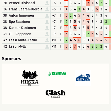
36
Verneri Kivisaari
+6
F
3
3
4
4
3
7
4
4
2
4
36
Frans Saaren-Kierola
+6
F
4
3
4
3
4
3
3
6
3
4
38
Anton Immonen
+7
F
5
2
4
5
4
4
3
4
3
4
38
Ilpo Saarinen
+7
F
2
3
5
4
4
4
3
4
3
3
38
Kasper Kantonen
+7
F
4
3
5
4
3
5
3
4
3
4
41
Olli Ropponen
+9
F
5
3
4
4
3
2
5
4
4
4
42
Lassi Rinta-Keturi
+11
F
2
4
5
6
3
3
4
5
4
5
42
Leevi Mylly
+11
F
5
3
7
4
3
4
2
3
2
4
Sponsors