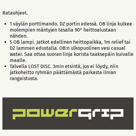
Rataohjeet.
1 väylän porttimando. DZ portin edessä. OB linja kulkee
molempien mäntyjen tasalla 90° heittoalustaan
nähden.
5 OB lampi. Jatkot edellinen heittopaikka, 1m relief tai
DZ lammen edustalla. OB:n ulkopuolinen vesi casual
water. Saa ottaa suoran linja korista taaksepäin kuivalle
maalle.
Talvella LOST DISC. 3min etsintä, jos ei löydy, niin
jatkoheitto ryhmän päättämästä paikasta ilman
rangaistusta.