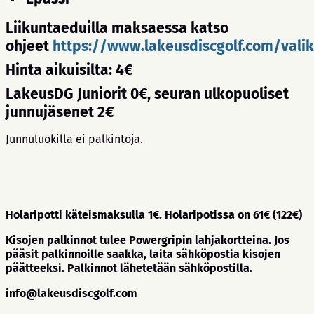
Liikuntaeduilla maksaessa katso
ohjeet
https://www.lakeusdiscgolf.com/vali
Hinta aikuisilta: 4€
LakeusDG Juniorit 0€, seuran ulkopuoliset
junnujäsenet 2€
Junnuluokilla ei palkintoja.
Holaripotti käteismaksulla 1€. Holaripotissa on 61€ (122€)
Kisojen palkinnot tulee Powergripin lahjakortteina. Jos
pääsit palkinnoille saakka, laita sähköpostia kisojen
päätteeksi. Palkinnot lähetetään sähköpostilla.
info@lakeusdiscgolf.com