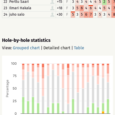
22
Perttu Saari
+15
F
3
4
3
4
4
4
5
2
5
7
23
Ilmari Hakala
+18
F
3
5
6
4
6
4
4
5
4
7
24
juho salo
+30
F
5
3
5
6
7
3
5
3
4
Hole-by-hole statistics
View:
Grouped chart
|
Detailed chart
|
Table
100
75
Percentage
50
25
0