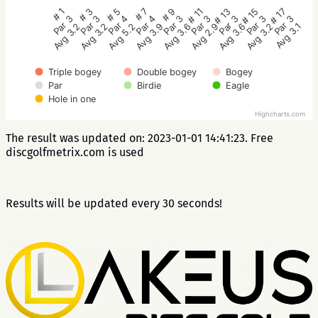
# 5
# 3
# 1
# 17
# 15
# 13
# 11
# 9
# 7
Par 4
Par 3
Par 3
Par 3
Par 3
Par 3
Par 3
Par 3
Par 4
Avg 5.2
Avg 3.2
Avg 3.2
Avg 3.1
Avg 3.2
Avg 3.6
Avg 2.9
Avg 3.6
Avg 3.9
Triple bogey
Double bogey
Bogey
Par
Birdie
Eagle
Hole in one
Highcharts.com
The result was updated on: 2023-01-01 14:41:23. Free
discgolfmetrix.com is used
Results will be updated every 30 seconds!