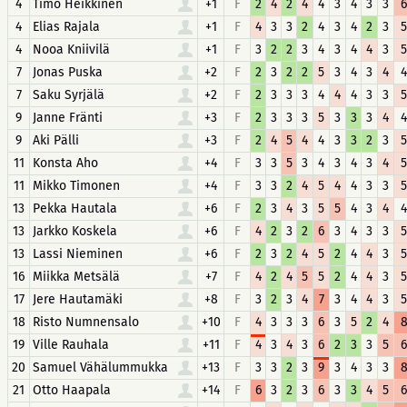
4
Timo Heikkinen
+1
F
2
4
2
4
4
3
4
3
3
6
4
Elias Rajala
+1
F
4
3
3
2
4
3
4
2
3
5
4
Nooa Kniivilä
+1
F
3
2
2
3
4
3
4
4
3
5
7
Jonas Puska
+2
F
2
3
2
2
5
3
4
3
4
4
7
Saku Syrjälä
+2
F
2
3
3
3
4
4
4
3
3
5
9
Janne Fränti
+3
F
2
3
3
3
5
3
3
3
4
4
9
Aki Pälli
+3
F
2
4
5
4
4
3
3
2
3
5
11
Konsta Aho
+4
F
3
3
5
3
4
3
4
3
4
5
11
Mikko Timonen
+4
F
3
3
2
4
5
4
4
3
3
5
13
Pekka Hautala
+6
F
2
3
4
3
5
5
4
3
4
4
13
Jarkko Koskela
+6
F
4
2
3
2
6
3
4
3
3
5
13
Lassi Nieminen
+6
F
2
3
2
4
5
2
4
4
3
5
16
Miikka Metsälä
+7
F
4
2
4
5
5
2
4
4
3
5
17
Jere Hautamäki
+8
F
3
2
3
4
7
3
4
4
3
5
18
Risto Numnensalo
+10
F
4
3
3
3
6
3
5
2
4
19
Ville Rauhala
+11
F
4
3
4
3
6
2
3
3
5
6
20
Samuel Vähälummukka
+13
F
3
3
2
3
9
3
4
3
3
21
Otto Haapala
+14
F
6
3
2
3
6
3
3
4
5
6