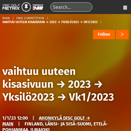
MAIN
FIND COMPETITION
VAIHTUU UUTEEN KISASIVUUN → 2023 → YKSILÖ2023 → VK1/2023
Follow
vaihtuu uuteen
kisasivuun
→
2023
→
Yksilö2023
→
Vk1/2023
1/1/23 12:00
|
AHONKYLÄ DISC GOLF →
MAIN
|
FINLAND, LÄNSI- JA SISÄ-SUOMI, ETELÄ-
POHJANMAA, ILMAJOKI