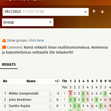
↑
↓
Vk1/2023
1/1/23 12:00
Show groups:
click here
Comment:
Nämä viikkarit ilman osallistumismaksua. Avoimessa
ja kopsuttelijoissa voittajalle 20e lahjakortti!
RESULTS
No
Name
+/-
Thr
1
2
3
4
5
6
7
8
9
1
Par
3
3
3
3
4
3
4
3
3
4
1
Mikko Sompinmäki
-2
F
5
3
3
2
5
3
4
3
2
4
2
Juho Keskinen
0
F
2
2
3
2
5
3
3
3
4
5
2
Santtu Kujala
0
F
3
2
2
3
4
4
4
2
4
5