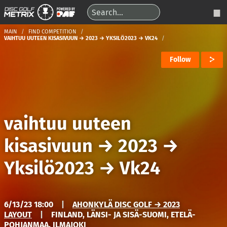
MAIN
FIND COMPETITION
VAIHTUU UUTEEN KISASIVUUN → 2023 → YKSILÖ2023 → VK24
Follow
vaihtuu uuteen
kisasivuun
→
2023
→
Yksilö2023
→
Vk24
6/13/23 18:00
|
AHONKYLÄ DISC GOLF → 2023
LAYOUT
|
FINLAND, LÄNSI- JA SISÄ-SUOMI, ETELÄ-
POHJANMAA, ILMAJOKI