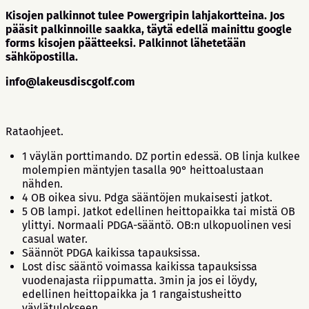
Kisojen palkinnot tulee Powergripin lahjakortteina. Jos
pääsit palkinnoille saakka, täytä edellä mainittu google
forms kisojen päätteeksi. Palkinnot lähetetään
sähköpostilla.
info@lakeusdiscgolf.com
Rataohjeet.
1 väylän porttimando. DZ portin edessä. OB linja kulkee
molempien mäntyjen tasalla 90° heittoalustaan
nähden.
4 OB oikea sivu. Pdga sääntöjen mukaisesti jatkot.
5 OB lampi. Jatkot edellinen heittopaikka tai mistä OB
ylittyi. Normaali PDGA-sääntö. OB:n ulkopuolinen vesi
casual water.
Säännöt PDGA kaikissa tapauksissa.
Lost disc sääntö voimassa kaikissa tapauksissa
vuodenajasta riippumatta. 3min ja jos ei löydy,
edellinen heittopaikka ja 1 rangaistusheitto
väylätulokseen.