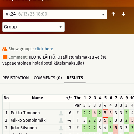
↑
↓
Vk24
6/13/23 18:00
Show groups:
click here
Comment:
KLO 18 LÄHTÖ. Osallistumismaksu 4e (1€
vapaaehtoinen holaripotti käteismaksulla)
REGISTRATION
COMMENTS (0)
RESULTS
No
Name
+/-
Thr
1
2
3
4
5
6
7
8
9
1
Par
3
3
3
3
4
4
3
3
3
4
1
Pekka Timonen
-6
F
2
2
4
2
5
5
3
3
2
4
2
Mikko Sompinmäki
-4
F
3
2
2
3
5
3
3
3
2
5
3
Jirko Silvonen
-3
F
2
2
2
3
4
3
5
3
3
3