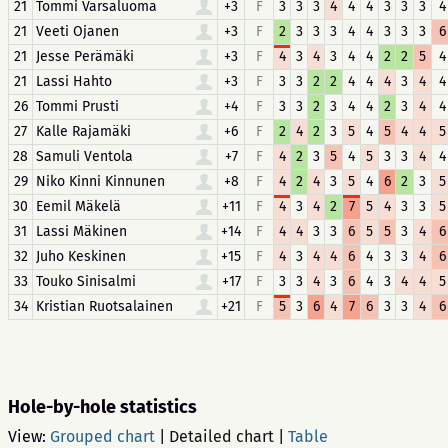
21
Tommi Varsaluoma
+3
F
3
3
3
4
4
4
3
3
3
4
21
Veeti Ojanen
+3
F
2
3
3
3
4
4
3
3
3
6
21
Jesse Perämäki
+3
F
4
3
4
3
4
4
2
2
5
4
21
Lassi Hahto
+3
F
3
3
2
2
4
4
4
3
4
4
26
Tommi Prusti
+4
F
3
3
2
3
4
4
2
3
4
4
27
Kalle Rajamäki
+6
F
2
4
2
3
5
4
5
4
4
5
28
Samuli Ventola
+7
F
4
2
3
5
4
5
3
3
4
4
29
Niko Kinni Kinnunen
+8
F
4
2
4
3
5
4
6
2
3
5
30
Eemil Mäkelä
+11
F
4
3
4
2
7
5
4
3
3
5
31
Lassi Mäkinen
+14
F
4
4
3
3
6
5
5
3
4
6
32
Juho Keskinen
+15
F
4
3
4
4
6
4
3
3
4
6
33
Touko Sinisalmi
+17
F
3
3
4
3
6
4
3
4
4
5
34
Kristian Ruotsalainen
+21
F
5
3
6
4
7
6
3
3
4
6
Hole-by-hole statistics
View:
Grouped chart
|
Detailed chart
|
Table