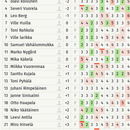
4
olavi koivunen
-2
F
3
3
3
3
3
4
5
3
2
5
4
Severi Vuorela
-2
F
4
2
4
3
3
4
3
2
4
3
6
Leo Berg
-1
F
3
3
3
3
5
5
3
3
3
6
7
Ville Huilla
0
F
4
4
2
3
5
3
5
3
3
5
7
Toni Rahkola
0
F
2
3
2
3
4
4
3
3
4
4
7
Ville larikka
0
F
2
3
2
3
4
5
3
4
4
4
10
Samuel Vähälummukka
0
F
2
3
3
4
4
4
4
3
3
4
11
Marko Nygård
0
F
3
3
2
3
5
5
3
2
4
5
12
Mika Käkelä
0
F
5
4
3
3
4
3
3
2
3
4
13
Miikka Vuorenmaa
+1
F
2
3
3
4
5
5
3
3
3
4
13
Santtu Kujala
+1
F
3
3
2
4
5
4
3
2
2
5
13
Toni Pyhälä
+1
F
3
4
4
3
4
4
3
3
3
4
13
Juhani Rimpeläinen
+1
F
3
3
3
3
4
4
3
3
3
5
13
Janne Sinisalmi
+1
F
3
3
3
2
4
4
3
4
3
5
18
Otto Haapala
+2
F
2
3
2
3
4
4
4
3
5
4
18
Niko Väätäinen
+2
F
4
2
2
4
5
4
3
3
3
4
18
Leevi Antila
+2
F
2
3
3
4
4
4
3
3
3
5
21
Miro Hirvelä
+3
F
5
2
3
3
4
5
3
4
3
4