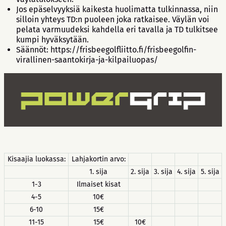
Jos epäselvyyksiä kaikesta huolimatta tulkinnassa, niin
silloin yhteys TD:n puoleen joka ratkaisee. Väylän voi
pelata varmuudeksi kahdella eri tavalla ja TD tulkitsee
kumpi hyväksytään.
Säännöt: https://frisbeegolfliitto.fi/frisbeegolfin-
virallinen-saantokirja-ja-kilpailuopas/
Kisaajia luokassa:
Lahjakortin arvo:
1. sija
2. sija
3. sija
4. sija
5. sija
1-3
Ilmaiset kisat
4-5
10€
6-10
15€
11-15
15€
10€