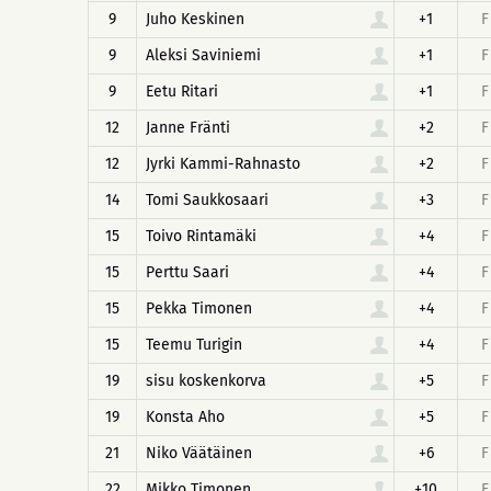
9
Juho Keskinen
+1
F
9
Aleksi Saviniemi
+1
F
9
Eetu Ritari
+1
F
12
Janne Fränti
+2
F
12
Jyrki Kammi-Rahnasto
+2
F
14
Tomi Saukkosaari
+3
F
15
Toivo Rintamäki
+4
F
15
Perttu Saari
+4
F
15
Pekka Timonen
+4
F
15
Teemu Turigin
+4
F
19
sisu koskenkorva
+5
F
19
Konsta Aho
+5
F
21
Niko Väätäinen
+6
F
22
Mikko Timonen
+10
F