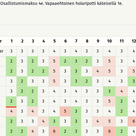
Osallistumismaksu 4e. Vapaaehtoinen holaripotti käteisellä 1e.
r
1
2
3
4
5
6
7
8
9
10
11
12
ar
3
3
3
3
4
3
4
3
3
4
3
4
2
3
2
3
5
2
3
2
3
5
3
4
2
3
2
2
5
3
3
3
4
5
3
5
3
2
3
3
5
3
3
2
3
4
3
3
3
2
2
3
4
3
4
3
3
3
4
4
2
3
2
3
4
3
4
3
3
5
2
4
4
3
4
3
4
5
3
3
3
4
2
4
2
3
3
4
3
3
3
3
4
5
3
6
2
2
4
3
6
2
3
3
3
6
2
4