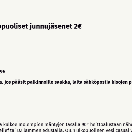
opuoliset junnujäsenet 2€
39€
a. Jos pääsit palkinnoille saakka, laita sähköpostia kisojen 
nja kulkee molempien mäntyjen tasalla 90° heittoalustaan näh
elief tai DZ lammen edustalla. OB:n ulkopuolinen vesi casual w