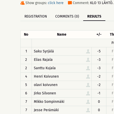
Show groups:
click here
Comment:
KLO 13 LÄHTÖ. 
REGISTRATION
COMMENTS (0)
RESULTS
No
Name
+/-
Th
P
1
Saku Syrjälä
-5
F
2
Elias Rajala
-3
F
2
Santtu Kujala
-3
F
4
Henri Koivunen
-2
F
5
olavi koivunen
-2
F
6
Jirko Silvonen
-1
F
7
Mikko Sompinmäki
0
F
7
Jesse Perämäki
0
F