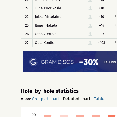
22
Tiina Kuorikoski
+10
F
22
Jukka Ristolainen
+10
F
25
Ilmari Hakala
+14
F
26
Otso Viertola
+15
F
27
Oula Kontio
+103
F
Hole-by-hole statistics
View:
Grouped chart
|
Detailed chart
|
Table
100