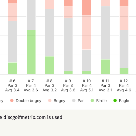
# 6
# 7
# 8
# 9
# 10
# 11
# 12
Par 3
Par 4
Par 3
Par 3
Par 4
Par 3
Par 4
Avg 3.4
Avg 3.6
Avg 3.2
Avg 3.6
Avg 5.1
Avg 3.1
Avg 4.6
ey
Double bogey
Bogey
Par
Birdie
Eagle
ee discgolfmetrix.com is used