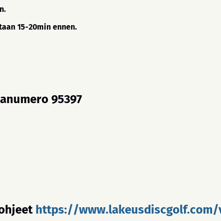
n.
otaan 15-20min ennen.
ikanumero
95397
 ohjeet
https://www.lakeusdiscgolf.com/