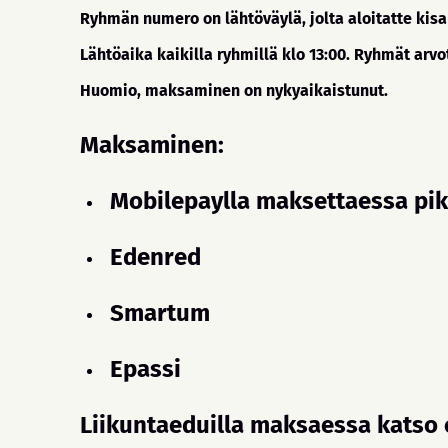
Ryhmän numero on lähtöväylä, jolta aloitatte kisa
Lähtöaika kaikilla ryhmillä klo 13:00. Ryhmät arv
Huomio, maksaminen on nykyaikaistunut.
Maksaminen:
Mobilepaylla maksettaessa p
Edenred
Smartum
Epassi
Liikuntaeduilla maksaessa katso