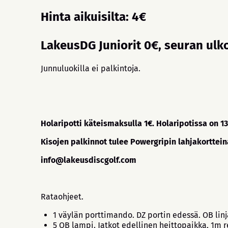
Hinta aikuisilta: 4€
LakeusDG Juniorit 0€, seuran ulk
Junnuluokilla ei palkintoja.
Holaripotti käteismaksulla 1€. Holaripotissa on 1
Kisojen palkinnot tulee Powergripin lahjakorttein
info@lakeusdiscgolf.com
Rataohjeet.
1 väylän porttimando. DZ portin edessä. OB li
5 OB lampi. Jatkot edellinen heittopaikka, 1m r