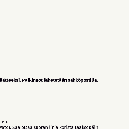
päätteeksi. Palkinnot lähetetään sähköpostilla.
den.
ater. Saa ottaa suoran linja korista taaksepäin