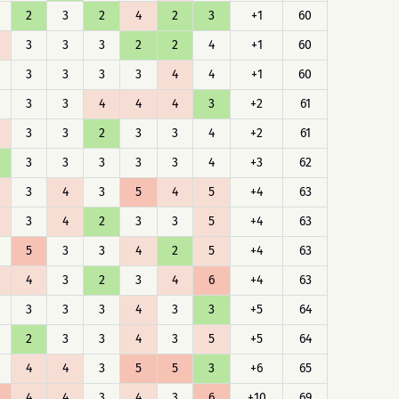
2
3
2
4
2
3
+1
60
3
3
3
2
2
4
+1
60
3
3
3
3
4
4
+1
60
3
3
4
4
4
3
+2
61
3
3
2
3
3
4
+2
61
3
3
3
3
3
4
+3
62
3
4
3
5
4
5
+4
63
3
4
2
3
3
5
+4
63
5
3
3
4
2
5
+4
63
4
3
2
3
4
6
+4
63
3
3
3
4
3
3
+5
64
2
3
3
4
3
5
+5
64
4
4
3
5
5
3
+6
65
4
4
3
4
3
6
+10
69