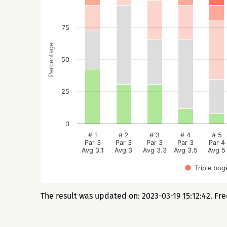
75
Percentage
50
25
0
# 1
# 2
# 3
# 4
# 5
Par 3
Par 3
Par 3
Par 3
Par 4
Avg 3.1
Avg 3
Avg 3.3
Avg 3.5
Avg 5
Triple bog
The result was updated on: 2023-03-19 15:12:42. Fr