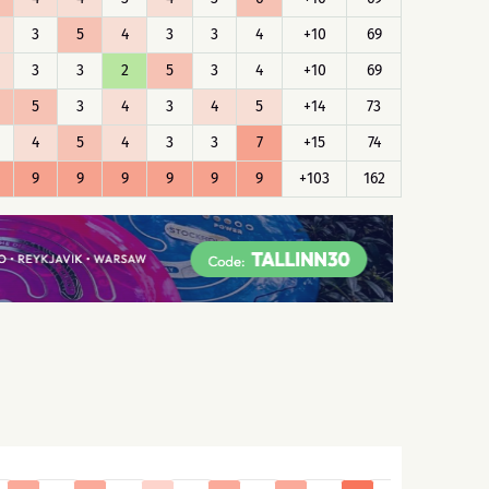
3
5
4
3
3
4
+10
69
3
3
2
5
3
4
+10
69
5
3
4
3
4
5
+14
73
4
5
4
3
3
7
+15
74
9
9
9
9
9
9
+103
162