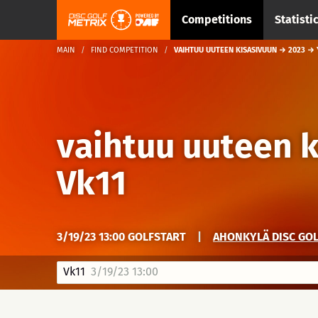
Competitions
Statisti
MAIN
FIND COMPETITION
VAIHTUU UUTEEN KISASIVUUN → 2023 → 
vaihtuu uuteen 
Vk11
3/19/23 13:00 GOLFSTART
|
AHONKYLÄ DISC GOL
Vk11
3/19/23 13:00