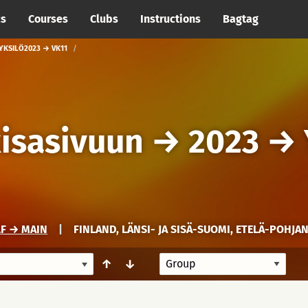
cs
Courses
Clubs
Instructions
Bagtag
YKSILÖ2023 → VK11
kisasivuun
→
2023
→
F → MAIN
|
FINLAND, LÄNSI- JA SISÄ-SUOMI, ETELÄ-POHJA
↑
↓