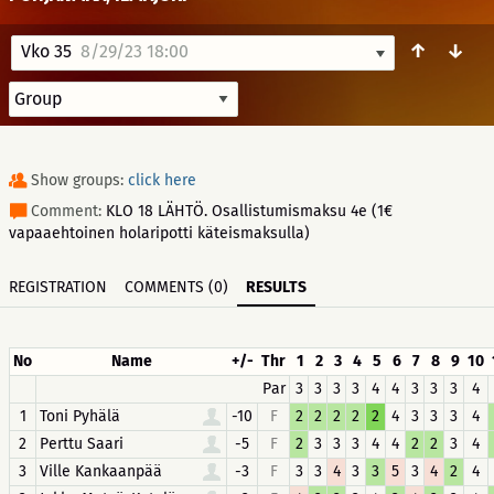
↑
↓
Vko 35
8/29/23 18:00
Show groups:
click here
Comment:
KLO 18 LÄHTÖ. Osallistumismaksu 4e (1€
vapaaehtoinen holaripotti käteismaksulla)
REGISTRATION
COMMENTS (0)
RESULTS
No
Name
+/-
Thr
1
2
3
4
5
6
7
8
9
10
Par
3
3
3
3
4
4
3
3
3
4
1
Toni Pyhälä
-10
F
2
2
2
2
2
4
3
3
3
4
2
Perttu Saari
-5
F
2
3
3
3
4
4
2
2
3
4
3
Ville Kankaanpää
-3
F
3
3
4
3
3
5
3
4
2
4