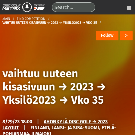
MAIN
FIND COMPETITION
VAIHTUU UUTEEN KISASIVUUN → 2023 → YKSILÖ2023 → VKO 35
Follow
vaihtuu uuteen
kisasivuun
→
2023
→
Yksilö2023
→
Vko 35
8/29/23 18:00
|
AHONKYLÄ DISC GOLF → 2023
LAYOUT
|
FINLAND, LÄNSI- JA SISÄ-SUOMI, ETELÄ-
POHJANMAA, ILMAJOKI