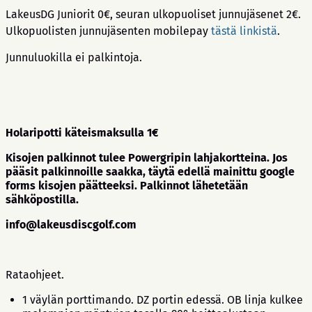
LakeusDG Juniorit 0€, seuran ulkopuoliset junnujäsenet 2€.
Ulkopuolisten junnujäsenten mobilepay
tästä linkistä
.
Junnuluokilla ei palkintoja.
Holaripotti käteismaksulla 1€
Kisojen palkinnot tulee Powergripin lahjakortteina. Jos
pääsit palkinnoille saakka, täytä edellä mainittu google
forms kisojen päätteeksi. Palkinnot lähetetään
sähköpostilla.
info@lakeusdiscgolf.com
Rataohjeet.
1 väylän porttimando. DZ portin edessä. OB linja kulkee