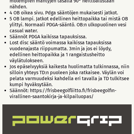
molempien mäntyjen tasalla 90° heittoalustaan
nähden.
4 OB oikea sivu. Pdga sääntöjen mukaisesti jatkot.
5 OB lampi. Jatkot edellinen heittopaikka tai mistä OB
ylittyi. Normaali PDGA-sääntö. OB:n ulkopuolinen vesi
casual water.
Säännöt PDGA kaikissa tapauksissa.
Lost disc sääntö voimassa kaikissa tapauksissa
vuodenajasta riippumatta. 3min ja jos ei löydy,
edellinen heittopaikka ja 1 rangaistusheitto
väylätulokseen.
Jos epäselvyyksiä kaikesta huolimatta tulkinnassa, niin
silloin yhteys TD:n puoleen joka ratkaisee. Väylän voi
pelata varmuudeksi kahdella eri tavalla ja TD tulkitsee
kumpi hyväksytään.
Säännöt: https://frisbeegolfliitto.fi/frisbeegolfin-
virallinen-saantokirja-ja-kilpailuopas/