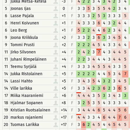
3
Jukka Metsä-Ketelä
-3
F
4
2
2
3
4
3
4
2
3
4
5
Joonas Ijas
0
F
3
3
5
3
5
5
4
2
3
4
6
Lasse Pajala
+1
F
3
3
3
2
5
3
3
3
3
5
6
Henri Koivunen
+1
F
4
3
3
3
6
4
3
2
4
4
6
Leo Berg
+1
F
5
2
2
4
4
6
2
3
4
4
9
Joona Kriikkula
+2
F
3
3
2
3
6
3
3
4
5
4
9
Tommi Prusti
+2
F
2
2
2
4
5
4
3
3
4
4
11
Jirko Silvonen
+4
F
2
4
2
3
7
4
3
4
4
5
11
Juhani Rimpeläinen
+4
F
2
2
3
4
4
4
3
4
4
5
11
Teemu Syrjälä
+4
F
3
3
3
4
5
5
4
3
3
5
14
Jukka Ristolainen
+5
F
2
2
2
2
4
4
5
3
4
7
14
Lassi Hahto
+5
F
3
4
3
5
4
3
2
3
4
5
14
Ville larikka
+5
F
3
3
4
2
3
6
2
3
6
5
17
Miika Haaraniemi
+6
F
4
4
4
3
5
3
3
4
3
3
18
Hjalmar Sopanen
+8
F
3
2
5
3
5
4
3
3
3
4
19
Kristian Ruotsalainen
+14
F
3
4
4
4
6
5
4
4
5
6
20
markus rajaniemi
+17
F
4
4
3
3
4
6
4
4
7
6
20
Tuomas Larikka
+17
F
3
6
2
4
5
4
4
5
4
5