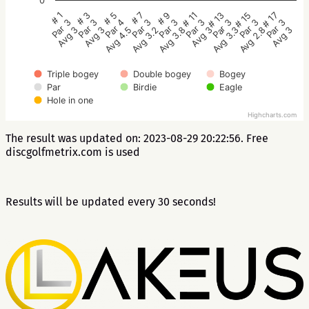
0
# 5
# 3
# 1
# 17
# 15
# 13
# 11
# 9
# 7
Par 4
Par 3
Par 3
Par 3
Par 3
Par 3
Par 3
Par 3
Par 3
Avg 4.5
Avg 3
Avg 3
Avg 3
Avg 2.8
Avg 3.3
Avg 3
Avg 3.8
Avg 3.2
Triple bogey
Double bogey
Bogey
Par
Birdie
Eagle
Hole in one
Highcharts.com
The result was updated on: 2023-08-29 20:22:56. Free
discgolfmetrix.com is used
Results will be updated every 30 seconds!