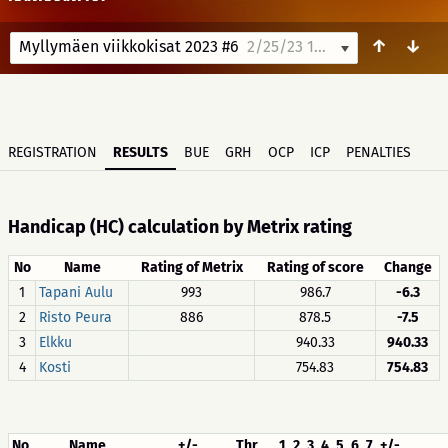
↑
↓
Myllymäen viikkokisat 2023 #6
2/25/23 12:00
REGISTRATION
RESULTS
BUE
GRH
OCP
ICP
PENALTIES
Handicap (HC) calculation by Metrix rating
No
Name
Rating of Metrix
Rating of score
Change
1
Tapani Aulu
993
986.7
-6.3
2
Risto Peura
886
878.5
-7.5
3
Elkku
940.33
940.33
4
Kosti
754.83
754.83
No
Name
+/-
Thr
1
2
3
4
5
6
7
+/-