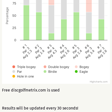
75
Percentage
50
25
0
# 1
# 2
# 3
# 4
# 5
# 6
# 7
Par 3
Par 3
Par 4
Par 3
Par 3
Par 3
Par 3
Avg 2.3
Avg 2.4
Avg 4.3
Avg 2.6
Avg 2.4
Avg 3.4
Avg 2.6
Triple bogey
Double bogey
Bogey
Par
Birdie
Eagle
Hole in one
Highcharts.com
Free discgolfmetrix.com is used
Results will be updated every 30 seconds!