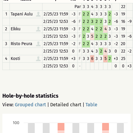
Par
3
3
4
3
3
3
3
22
1
Tapani Aulu
2/25/23 11:59
-3
F
2
2
4
3
3
3
2
-3
19
2/25/23 12:53
-6
F
2
2
3
2
2
3
2
-6
16
-9
2
Elkku
2/25/23 11:59
-3
F
2
2
4
2
2
4
3
-3
19
2/25/23 12:53
-3
F
2
3
5
2
2
2
3
-3
19
-6
3
Risto Peura
2/25/23 11:59
-2
F
2
2
4
3
3
3
3
-2
20
2/25/23 12:53
0
F
3
3
4
3
2
4
3
0
22
-2
4
Kosti
2/25/23 11:59
+3
F
3
3
6
3
3
5
2
+3
25
2/25/23 12:53
0
-
0
0
+3
Hole-by-hole statistics
View:
Grouped chart
|
Detailed chart
|
Table
100