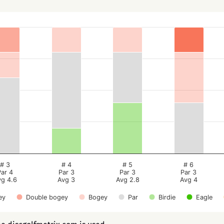
# 3
# 4
# 5
# 6
Par 4
Par 3
Par 3
Par 3
vg 4.6
Avg 3
Avg 2.8
Avg 4
ey
Double bogey
Bogey
Par
Birdie
Eagle