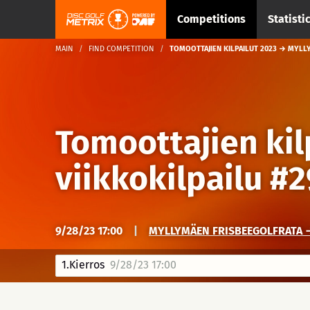
Competitions
Statisti
MAIN
FIND COMPETITION
TOMOOTTAJIEN KILPAILUT 2023 → MYLLY
Tomoottajien kil
viikkokilpailu #2
9/28/23 17:00
|
MYLLYMÄEN FRISBEEGOLFRATA →
1.Kierros
9/28/23 17:00