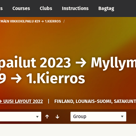
cs
Courses
Clubs
Instructions
Bagtag
MÄEN VIIKKOKILPAILU #29 → 1.KIERROS
pailut 2023
→
Mylly
9
→
1.Kierros
 UUSI LAYOUT 2022
|
FINLAND, LOUNAIS-SUOMI, SATAKUN
↑
↓