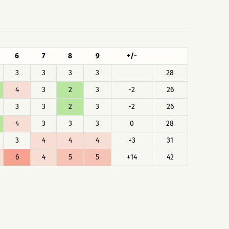
6
7
8
9
+/-
3
3
3
3
28
4
3
2
3
-2
26
3
3
2
3
-2
26
4
3
3
3
0
28
3
4
4
4
+3
31
6
4
5
5
+14
42