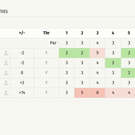
TIES
+/-
Thr
1
2
3
4
5
Par
3
3
4
3
3
-2
F
2
2
5
3
2
-2
F
3
3
4
2
3
0
F
3
3
4
3
2
+3
F
3
3
4
3
3
+14
F
3
5
6
4
4