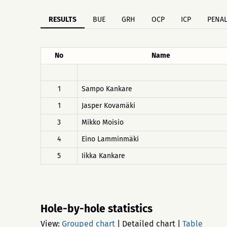
RESULTS
BUE
GRH
OCP
ICP
PENAL
No
Name
1
Sampo Kankare
1
Jasper Kovamäki
3
Mikko Moisio
4
Eino Lamminmäki
5
Iikka Kankare
Hole-by-hole statistics
View:
Grouped chart
|
Detailed chart
|
Table