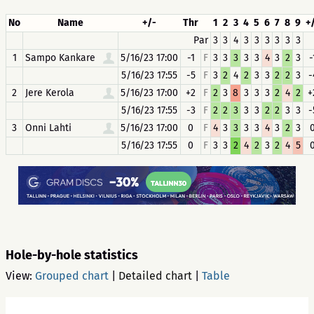
No
Name
+/-
Thr
1
2
3
4
5
6
7
8
9
+
Par
3
3
4
3
3
3
3
3
3
1
Sampo Kankare
5/16/23 17:00
-1
F
3
3
3
3
3
4
3
2
3
-
5/16/23 17:55
-5
F
3
2
4
2
3
3
2
2
3
-
2
Jere Kerola
5/16/23 17:00
+2
F
2
3
8
3
3
3
2
4
2
+
5/16/23 17:55
-3
F
2
2
3
3
3
2
2
3
3
-
3
Onni Lahti
5/16/23 17:00
0
F
4
3
3
3
3
4
3
2
3
5/16/23 17:55
0
F
3
3
2
4
2
3
2
4
5
Hole-by-hole statistics
View:
Grouped chart
|
Detailed chart
|
Table