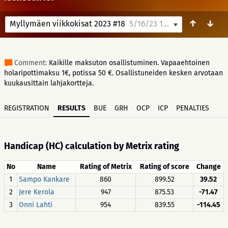
↑
↓
Myllymäen viikkokisat 2023 #18
5/16/23 17:00
Comment:
Kaikille maksuton osallistuminen. Vapaaehtoinen
holaripottimaksu 1€, potissa 50 €. Osallistuneiden kesken arvotaan
kuukausittain lahjakortteja.
REGISTRATION
RESULTS
BUE
GRH
OCP
ICP
PENALTIES
Handicap (HC) calculation by Metrix rating
No
Name
Rating of Metrix
Rating of score
Change
1
Sampo Kankare
860
899.52
39.52
2
Jere Kerola
947
875.53
-71.47
3
Onni Lahti
954
839.55
-114.45