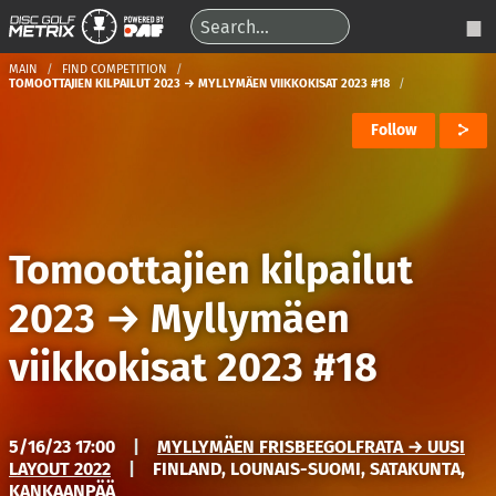
MAIN
FIND COMPETITION
TOMOOTTAJIEN KILPAILUT 2023 → MYLLYMÄEN VIIKKOKISAT 2023 #18
Follow
Tomoottajien kilpailut
2023
→
Myllymäen
viikkokisat 2023 #18
5/16/23 17:00
|
MYLLYMÄEN FRISBEEGOLFRATA → UUSI
LAYOUT 2022
|
FINLAND, LOUNAIS-SUOMI, SATAKUNTA,
KANKAANPÄÄ