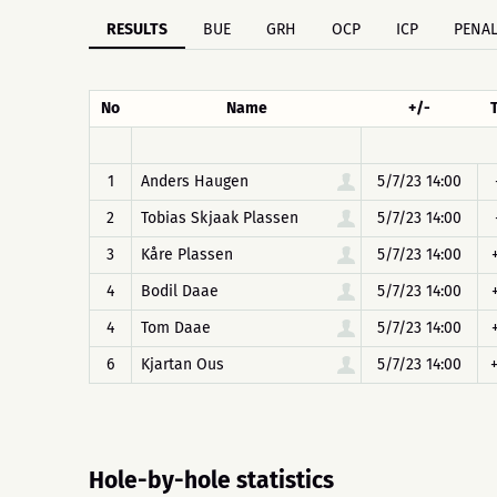
RESULTS
BUE
GRH
OCP
ICP
PENAL
No
Name
+/-
1
Anders Haugen
5/7/23 14:00
2
Tobias Skjaak Plassen
5/7/23 14:00
3
Kåre Plassen
5/7/23 14:00
4
Bodil Daae
5/7/23 14:00
4
Tom Daae
5/7/23 14:00
6
Kjartan Ous
5/7/23 14:00
Hole-by-hole statistics