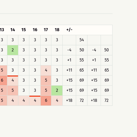
13
14
15
16
17
18
+/-
3
3
3
3
3
3
54
3
2
3
3
3
3
-4
50
-4
50
3
3
3
3
3
3
+1
55
+1
55
5
3
3
3
4
3
+11
65
+11
65
6
4
3
3
5
3
+15
69
+15
69
5
5
3
3
5
2
+15
69
+15
69
5
4
4
4
6
4
+18
72
+18
72