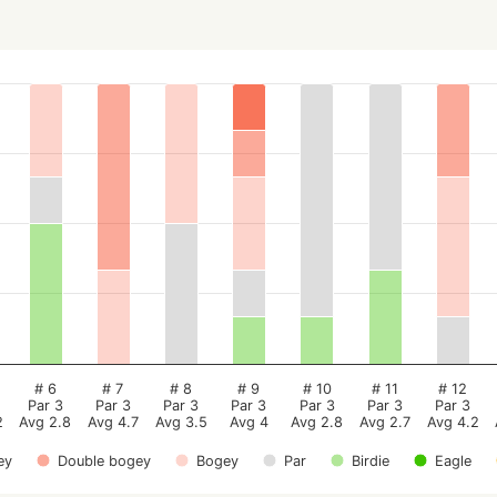
# 6
# 7
# 8
# 9
# 10
# 11
# 12
Par 3
Par 3
Par 3
Par 3
Par 3
Par 3
Par 3
2
Avg 2.8
Avg 4.7
Avg 3.5
Avg 4
Avg 2.8
Avg 2.7
Avg 4.2
ey
Double bogey
Bogey
Par
Birdie
Eagle