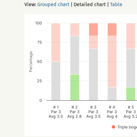
View:
Grouped chart
|
Detailed chart
|
Table
100
75
Percentage
50
25
0
# 1
# 2
# 3
# 4
# 5
Par 3
Par 3
Par 3
Par 3
Par 3
Avg 3.5
Avg 2.8
Avg 3.5
Avg 4
Avg 3.
Triple bog