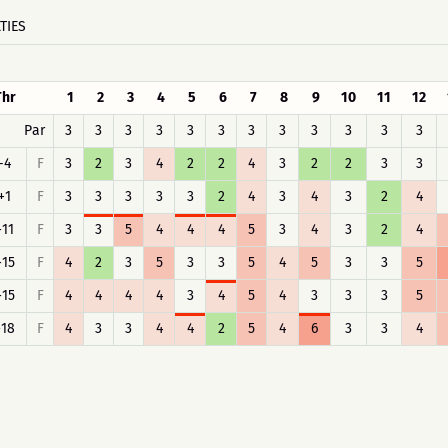
TIES
Thr
1
2
3
4
5
6
7
8
9
10
11
12
Par
3
3
3
3
3
3
3
3
3
3
3
3
-4
F
3
2
3
4
2
2
4
3
2
2
3
3
+1
F
3
3
3
3
3
2
4
3
4
3
2
4
+11
F
3
3
5
4
4
4
5
3
4
3
2
4
+15
F
4
2
3
5
3
3
5
4
5
3
3
5
+15
F
4
4
4
4
3
4
5
4
3
3
3
5
+18
F
4
3
3
4
4
2
5
4
6
3
3
4