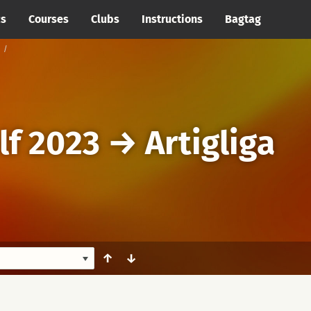
cs
Courses
Clubs
Instructions
Bagtag
lf 2023
→
Artigliga
↑
↓