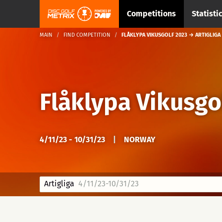
Competitions
Statisti
MAIN
FIND COMPETITION
FLÅKLYPA VIKUSGOLF 2023 → ARTIGLIGA
Flåklypa Vikusgo
4/11/23 - 10/31/23
|
NORWAY
Artigliga
4/11/23-10/31/23