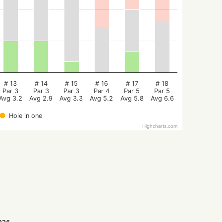
# 13
# 14
# 15
# 16
# 17
# 18
Par 3
Par 3
Par 3
Par 4
Par 5
Par 5
Avg 3.2
Avg 2.9
Avg 3.3
Avg 5.2
Avg 5.8
Avg 6.6
Hole in one
Highcharts.com