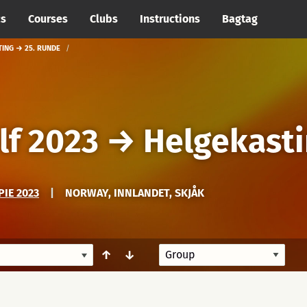
cs
Courses
Clubs
Instructions
Bagtag
TING → 25. RUNDE
lf 2023
→
Helgekast
IE 2023
|
NORWAY, INNLANDET, SKJÅK
↑
↓