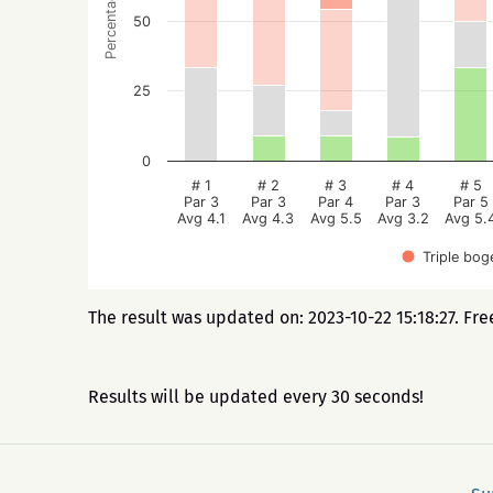
Percentage
50
25
0
# 1
# 2
# 3
# 4
# 5
Par 3
Par 3
Par 4
Par 3
Par 5
Avg 4.1
Avg 4.3
Avg 5.5
Avg 3.2
Avg 5.
Triple bog
The result was updated on: 2023-10-22 15:18:27. Fr
Results will be updated every 30 seconds!