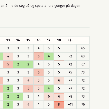
så an å melde seg på og spele andre gonger på dagen
13
14
15
16
17
18
+/-
3
3
3
4
5
5
65
4
3
3
6
4
5
-2
63
5
2
2
4
5
5
+2
67
3
3
3
6
5
5
+5
70
3
3
4
5
5
6
+7
72
2
3
5
5
4
5
+7
72
2
2
3
4
6
6
+8
73
2
3
4
4
5
8
+11
76