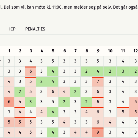
l. Dei som vil kan møte kl. 11:00, men melder seg på selv. Det går og
ICP
PENALTIES
1
2
3
4
5
6
7
8
9
10
11
12
r
3
3
4
3
5
3
3
3
5
3
4
3
3
3
6
3
4
3
3
2
4
2
3
2
4
3
5
2
4
3
3
3
7
3
4
3
4
2
5
3
6
4
2
3
6
3
4
3
6
4
3
3
5
2
3
2
6
3
4
5
3
4
4
4
4
3
3
4
6
3
5
5
5
5
5
3
5
4
3
3
6
4
4
3
4
4
5
3
4
3
4
4
9
3
4
3