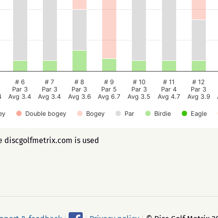
# 6
# 7
# 8
# 9
# 10
# 11
# 12
Par 3
Par 3
Par 3
Par 5
Par 3
Par 4
Par 3
4
Avg 3.4
Avg 3.4
Avg 3.6
Avg 6.7
Avg 3.5
Avg 4.7
Avg 3.9
ey
Double bogey
Bogey
Par
Birdie
Eagle
ee discgolfmetrix.com is used