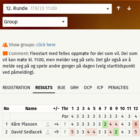
↑
↓
12. Runde
7/9/23 11:00
Show groups:
click here
Comment:
Flexstart med felles oppmøte for dei som vil. Dei som
vil kan møte kl. 11:00, men melder seg på selv. Det går også an å
melde seg på og spele andre gonger på dagen (velg starttidspunkt
ved påmelding).
REGISTRATION
RESULTS
BUE
GRH
OCP
ICP
PENALTIES
No
Name
+/-
Thr
1
2
3
4
5
6
7
8
9
10
11
12
Par
4
3
3
3
3
3
3
3
3
4
3
4
1
Kåre Plassen
+4
F
4
3
3
3
3
3
2
4
4
4
3
6
2
David Sedlacek
+9
F
5
3
3
4
4
3
3
4
2
4
3
5