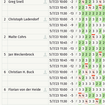
2
Greg Snell
5/7/23 10:00
-2
F
2
4
2
2
3
3
4
3
5/7/23 10:45
-5
F
2
2
3
4
3
2
4
2
5/7/23 11:30
-13
F
3
2
2
2
2
2
2
2
2
Christoph Ladendorf
5/7/23 10:00
-5
F
3
2
3
2
3
2
3
2
5/7/23 10:45
-9
F
2
2
3
2
3
3
3
3
5/7/23 11:30
-13
F
3
2
3
2
3
3
2
3
2
Malte Cohrs
5/7/23 10:00
-2
F
3
3
2
2
4
3
3
2
5/7/23 10:45
-7
F
2
2
3
2
3
3
2
2
5/7/23 11:30
-13
F
2
3
2
2
2
3
2
2
5
Jan Weckenbrock
5/7/23 10:00
-5
F
3
2
2
2
3
2
4
2
5/7/23 10:45
-10
F
3
2
3
2
3
2
2
3
5/7/23 11:30
-12
F
3
2
4
2
3
3
2
3
6
Christian H. Buck
5/7/23 10:00
-1
F
2
3
4
3
4
3
2
3
5/7/23 10:45
-1
F
4
2
3
3
4
3
3
2
5/7/23 11:30
-5
F
2
3
3
3
3
2
2
3
6
Florian von der Heide
5/7/23 10:00
-3
F
3
3
2
2
3
3
3
3
5/7/23 10:45
-5
F
4
4
3
2
2
3
3
2
5/7/23 11:30
-5
F
3
3
4
3
3
4
2
3