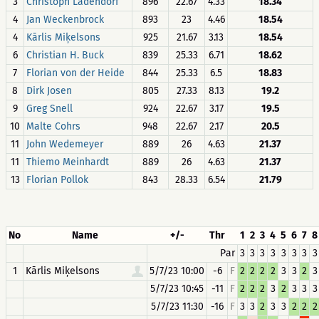
3
Christoph Ladendorf
896
22.67
4.33
18.34
4
Jan Weckenbrock
893
23
4.46
18.54
4
Kārlis Miķelsons
925
21.67
3.13
18.54
6
Christian H. Buck
839
25.33
6.71
18.62
7
Florian von der Heide
844
25.33
6.5
18.83
8
Dirk Josen
805
27.33
8.13
19.2
9
Greg Snell
924
22.67
3.17
19.5
10
Malte Cohrs
948
22.67
2.17
20.5
11
John Wedemeyer
889
26
4.63
21.37
11
Thiemo Meinhardt
889
26
4.63
21.37
13
Florian Pollok
843
28.33
6.54
21.79
No
Name
+/-
Thr
1
2
3
4
5
6
7
8
Par
3
3
3
3
3
3
3
3
1
Kārlis Miķelsons
5/7/23 10:00
-6
F
2
2
2
2
3
3
2
3
5/7/23 10:45
-11
F
2
2
2
3
2
3
3
3
5/7/23 11:30
-16
F
3
3
2
3
3
2
2
2