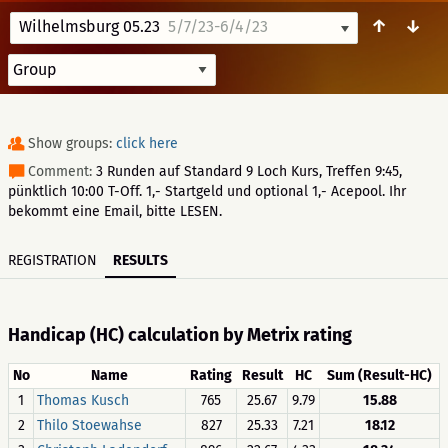
↑
↓
Wilhelmsburg 05.23
5/7/23-6/4/23
Show groups:
click here
Comment:
3 Runden auf Standard 9 Loch Kurs, Treffen 9:45,
pünktlich 10:00 T-Off. 1,- Startgeld und optional 1,- Acepool. Ihr
bekommt eine Email, bitte LESEN.
REGISTRATION
RESULTS
Handicap (HC) calculation by Metrix rating
No
Name
Rating
Result
HC
Sum (Result-HC)
1
Thomas Kusch
765
25.67
9.79
15.88
2
Thilo Stoewahse
827
25.33
7.21
18.12