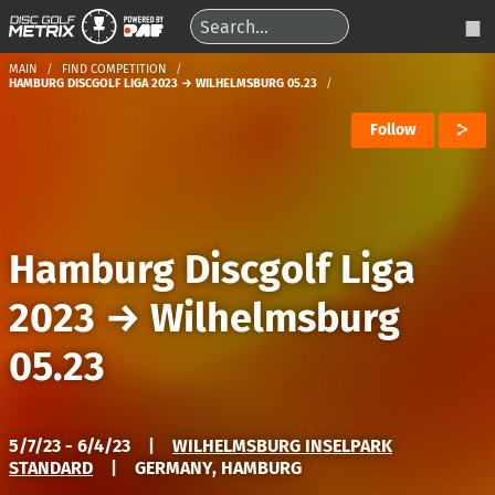
MAIN
FIND COMPETITION
HAMBURG DISCGOLF LIGA 2023 → WILHELMSBURG 05.23
Follow
Hamburg Discgolf Liga
2023
→
Wilhelmsburg
05.23
5/7/23 - 6/4/23
|
WILHELMSBURG INSELPARK
STANDARD
|
GERMANY, HAMBURG