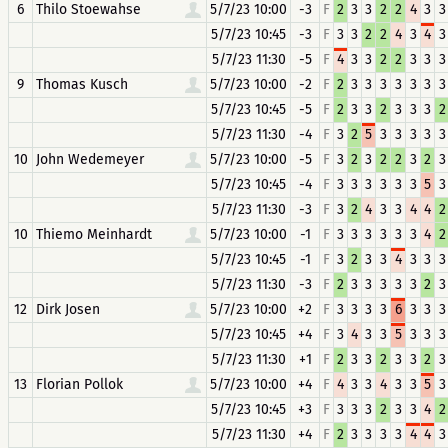
6
Thilo Stoewahse
5/7/23 10:00
-3
F
2
3
3
2
2
4
3
3
5/7/23 10:45
-3
F
3
3
2
2
4
3
4
3
5/7/23 11:30
-5
F
4
3
3
2
2
3
3
3
9
Thomas Kusch
5/7/23 10:00
-2
F
2
3
3
3
3
3
3
3
5/7/23 10:45
-5
F
2
3
3
2
3
3
3
2
5/7/23 11:30
-4
F
3
2
5
3
3
3
3
3
10
John Wedemeyer
5/7/23 10:00
-5
F
3
2
3
2
2
3
2
3
5/7/23 10:45
-4
F
3
3
3
3
3
3
5
3
5/7/23 11:30
-3
F
3
2
4
3
3
4
4
2
10
Thiemo Meinhardt
5/7/23 10:00
-1
F
3
3
3
3
3
3
4
2
5/7/23 10:45
-1
F
3
2
3
3
4
3
3
3
5/7/23 11:30
-3
F
2
3
3
3
3
3
2
3
12
Dirk Josen
5/7/23 10:00
+2
F
3
3
3
3
6
3
3
3
5/7/23 10:45
+4
F
3
4
3
3
5
3
3
3
5/7/23 11:30
+1
F
2
3
3
2
3
3
2
3
13
Florian Pollok
5/7/23 10:00
+4
F
4
3
3
4
3
3
5
3
5/7/23 10:45
+3
F
3
3
3
2
3
3
4
2
5/7/23 11:30
+4
F
2
3
3
3
3
4
4
3