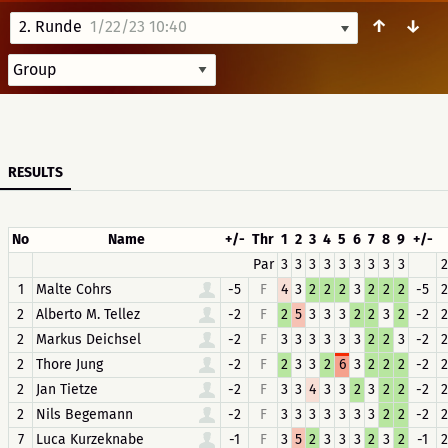
↑
↓
2. Runde
1/22/23 10:40
RESULTS
No
Name
+/-
Thr
1
2
3
4
5
6
7
8
9
+/-
Par
3
3
3
3
3
3
3
3
3
2
1
Malte Cohrs
-5
F
4
3
2
2
2
3
2
2
2
-5
2
2
Alberto M. Tellez
-2
F
2
5
3
3
3
2
2
3
2
-2
2
2
Markus Deichsel
-2
F
3
3
3
3
3
3
2
2
3
-2
2
2
Thore Jung
-2
F
2
3
3
2
6
3
2
2
2
-2
2
2
Jan Tietze
-2
F
3
3
4
3
3
2
3
2
2
-2
2
2
Nils Begemann
-2
F
3
3
3
3
3
3
3
2
2
-2
2
7
Luca Kurzeknabe
-1
F
3
5
2
3
3
3
2
3
2
-1
2