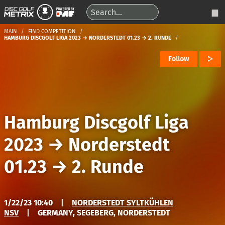
MAIN
FIND COMPETITION
HAMBURG DISCGOLF LIGA 2023 → NORDERSTEDT 01.23 → 2. RUNDE
Follow
Hamburg Discgolf Liga
2023
→
Norderstedt
01.23
→
2. Runde
1/22/23 10:40
|
NORDERSTEDT SYLTKÜHLEN
NSV
|
GERMANY, SEGEBERG, NORDERSTEDT