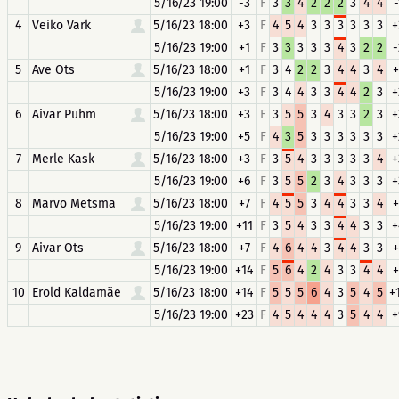
5/16/23 19:00
-3
F
3
3
4
2
2
2
3
4
4
-
4
Veiko Värk
5/16/23 18:00
+3
F
4
5
4
3
3
3
3
3
3
+
5/16/23 19:00
+1
F
3
3
3
3
3
4
3
2
2
-
5
Ave Ots
5/16/23 18:00
+1
F
3
4
2
2
3
4
4
3
4
+
5/16/23 19:00
+3
F
3
4
4
3
3
4
4
2
3
+
6
Aivar Puhm
5/16/23 18:00
+3
F
3
5
5
3
4
3
3
2
3
+
5/16/23 19:00
+5
F
4
3
5
3
3
3
3
3
3
+
7
Merle Kask
5/16/23 18:00
+3
F
3
5
4
3
3
3
3
3
4
+
5/16/23 19:00
+6
F
3
5
5
2
3
4
3
3
3
+
8
Marvo Metsma
5/16/23 18:00
+7
F
4
5
5
3
4
4
3
3
4
+
5/16/23 19:00
+11
F
3
5
4
3
3
4
4
3
3
+
9
Aivar Ots
5/16/23 18:00
+7
F
4
6
4
4
3
4
4
3
3
+
5/16/23 19:00
+14
F
5
6
4
2
4
3
3
4
4
+
10
Erold Kaldamäe
5/16/23 18:00
+14
F
5
5
5
6
4
3
5
4
5
+
5/16/23 19:00
+23
F
4
5
4
4
4
3
5
4
4
+