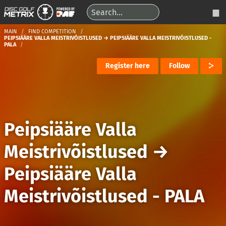
MAIN
FIND COMPETITION
PEIPSIÄÄRE VALLA MEISTRIVÕISTLUSED → PEIPSIÄÄRE VALLA MEISTRIVÕISTLUSED -
PALA
Register here
Follow
Peipsiääre Valla
Meistrivõistlused
→
Peipsiääre Valla
Meistrivõistlused - PALA