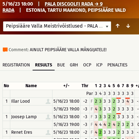
5/16/23 18:00
|
PALA DISCGOLFI RADA → 9
RADA
|
ESTONIA, TARTU MAAKOND, PEIPSIÄÄRE VALD
↑
↓
Peipsiääre Valla Meistrivõistlused - PALA
5/16/23 18:00
Comment:
AINULT PEIPSIÄÄRE VALLA MÄNGIJATELE!
REGISTRATION
RESULTS
BUE
GRH
OCP
ICP
PENALTIES
No
Name
+/-
Thr
1
2
3
4
5
6
7
8
9
+
Par
3
4
3
3
3
3
3
3
3
1
Illar Lood
5/16/23 18:00
-2
F
2
3
3
3
2
3
3
4
3
-
5/16/23 19:00
-3
F
4
3
3
3
2
3
3
3
3
-
1
Joosep Lamp
5/16/23 18:00
-3
F
3
3
3
2
2
3
3
3
3
-
5/16/23 19:00
-3
F
4
4
4
2
4
2
3
2
3
1
Renet Eres
5/16/23 18:00
-2
F
4
2
3
3
3
2
3
3
3
-