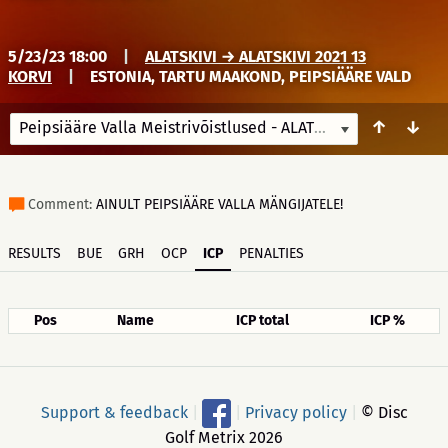
5/23/23 18:00
|
ALATSKIVI → ALATSKIVI 2021 13
KORVI
|
ESTONIA, TARTU MAAKOND, PEIPSIÄÄRE VALD
↑
↓
Peipsiääre Valla Meistrivõistlused - ALATSKIVI
5/23/23 18:
Comment:
AINULT PEIPSIÄÄRE VALLA MÄNGIJATELE!
RESULTS
BUE
GRH
OCP
ICP
PENALTIES
Pos
Name
ICP total
ICP %
Support & feedback
|
|
Privacy policy
|
© Disc
Golf Metrix 2026