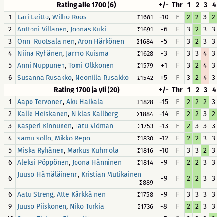
Rating alle 1700 (6)
+/-
Thr
1
2
3
4
1
,
-10
F
2
2
3
2
Lari Leitto
Wilho Roos
∑1681
2
,
-6
F
3
2
3
3
Anttoni Villanen
Joonas Kuki
∑1691
3
,
-5
F
3
2
3
3
Onni Ruotsalainen
Aron Härkönen
∑1684
4
,
-3
F
3
3
4
3
Niina Ryhänen
Jarmo Kuisma
∑1628
5
,
+1
F
3
2
4
3
Anni Nuppunen
Tomi Olkkonen
∑1579
6
,
+5
F
3
2
4
3
Susanna Rusakko
Neonilla Rusakko
∑1542
Rating 1700 ja yli (20)
+/-
Thr
1
2
3
4
1
,
-15
F
2
2
2
3
Aapo Tervonen
Aku Haikala
∑1828
2
,
-14
F
2
2
3
2
Kalle Heiskanen
Niklas Kallberg
∑1884
3
,
-13
F
2
3
3
3
Kasperi Kinnunen
Tatu Vidman
∑1753
4
,
-12
F
2
2
3
3
samu sollo
Mikko Repo
∑1830
5
,
-10
F
3
3
2
3
Miska Ryhänen
Markus Kuhmola
∑1816
6
,
-9
F
2
2
3
3
Aleksi Pöppönen
Joona Hänninen
∑1814
,
Juuso Hämäläinenn
Kristian Mutikainen
6
-9
F
2
2
3
3
∑889
6
,
-9
F
3
3
3
3
Aatu Streng
Atte Kärkkäinen
∑1758
9
,
-8
F
2
2
3
3
Juuso Piiskonen
Niko Turkia
∑1736