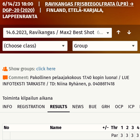
6/14/23 18:00
|
RAVIKANGAS FRISBEEGOLFRATA (LPR) →
DGP-20 (2020)
|
FINLAND, ETELÄ-KARJALA,
LAPPEENRANTA
↑
↓
14.6.2023, Ravikangas / Max2 Best Shot
6/14/23 18:00
Show groups:
click here
Comment:
Pakollinen pelaajakokous 17.40 kopin luona! / LUE
INFOTEKSTI TARKASTI! / TD: Niina Ryhänen, p. 0408611418
Toiminta kilpailun aikana
INFO
REGISTRATION
RESULTS
NEWS
BUE
GRH
OCP
ICP
No
Name
+/-
Thr
1
2
3
4
Par
3
3
3
3