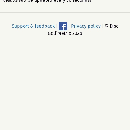
Results will be updated every 30 seconds!
Support & feedback
|
|
Privacy policy
|
© Disc
Golf Metrix 2026