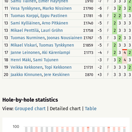
10
,
-7
F
3
3
3
2
Samu Tiainen
Elmer Häyrynen
∑910
11
,
-6
F
3
2
3
2
Vesa Tynkkynen
Marko Nissinen
∑1790
11
,
-6
F
2
2
3
3
Tuomas Korppi
Eppu Pastinen
∑1781
13
,
-5
F
2
3
3
3
Sami Kylliäinen
Arno Pitkänen
∑1740
13
,
-5
F
2
3
3
3
Mikael Penttilä
Lauri Gröhn
∑1758
13
,
-5
F
3
2
3
3
Tuomas Nurminen
Joonas Nousiainen
∑1767
13
,
-5
F
2
3
3
3
Mikael Viskari
Tuomas Tynkkynen
∑1859
17
,
-4
F
2
3
4
2
Janne Leinonen
Aki Kärenlampi
∑1773
18
,
-3
F
3
2
4
3
Henri Mäki
Sami Tujunen
19
,
-2
F
3
3
3
2
Veikka Kekkonen
Topi Kekkonen
∑1731
20
,
+3
F
3
3
3
3
Jaakko Kinnunen
Jere Keskinen
∑870
Hole-by-hole statistics
View:
Grouped chart
|
Detailed chart
|
Table
100