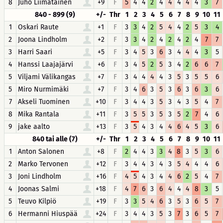
8
Juho Liimatainen
+9
F
5
4
4
2
4
4
4
4
4
3
7
840 - 899 (9)
+/-
Thr
1
2
3
4
5
6
7
8
9
10
11
1
Oskari Raute
+1
F
3
3
4
2
5
4
4
2
5
3
4
2
Joona Lindholm
+2
F
3
3
4
2
4
2
4
2
4
7
7
3
Harri Saari
+5
F
3
4
5
3
6
3
4
4
4
3
5
4
Hanssi Laajajärvi
+6
F
3
4
5
2
5
3
4
2
6
6
7
5
Viljami Välikangas
+7
F
3
4
4
4
4
3
5
3
5
5
6
5
Miro Nurmimäki
+7
F
3
4
6
3
5
3
6
3
6
3
6
7
Akseli Tuominen
+10
F
3
4
4
3
5
3
4
3
5
4
7
8
Mika Rantala
+11
F
3
5
5
3
5
3
5
2
7
4
6
9
jake aalto
+13
F
3
5
4
3
4
4
6
4
5
3
6
840 tai alle (7)
+/-
Thr
1
2
3
4
5
6
7
8
9
10
11
1
Anton Salonen
+8
F
2
4
4
3
3
4
8
3
5
3
6
2
Marko Tervonen
+12
F
3
4
4
3
4
3
5
4
4
4
6
3
Joni Lindholm
+16
F
4
5
4
3
4
4
6
2
5
4
7
4
Joonas Salmi
+18
F
4
7
6
3
6
4
4
4
8
3
5
5
Teuvo Kilpiö
+19
F
3
3
5
4
6
3
5
3
6
5
7
6
Hermanni Hiuspää
+24
F
3
4
4
3
5
3
7
3
6
5
7