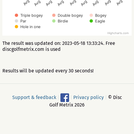
Avg 4.5
Avg 4.5
Avg 3.1
Avg 4.1
Avg 3.1
Avg 3.5
Avg 6.2
Avg 5.1
Avg 4.6
Triple bogey
Double bogey
Bogey
Par
Birdie
Eagle
Hole in one
Highcharts.com
The result was updated on: 2023-05-18 13:33:24. Free
discgolfmetrix.com is used
Results will be updated every 30 seconds!
Support & feedback
|
|
Privacy policy
|
© Disc
Golf Metrix 2026