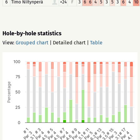
6
Timo Niitynperä
+24
F
3
6
6
4
5
3
5
3
6
4
10
Hole-by-hole statistics
View:
Grouped chart
|
Detailed chart
|
Table
100
75
Percentage
50
25
0
# 5
# 3
# 1
# 17
# 15
# 13
# 11
# 9
# 7
Par 4
Par 4
Par 3
Par 4
Par 3
Par 3
Par 5
Par 4
Par 4