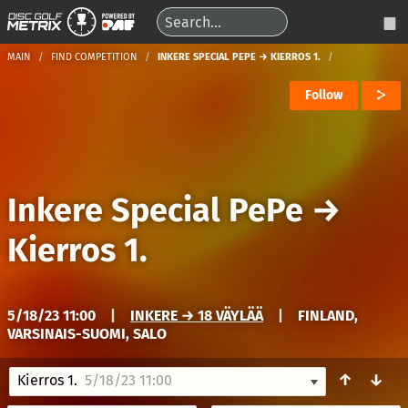
MAIN
FIND COMPETITION
INKERE SPECIAL PEPE → KIERROS 1.
Follow
Inkere Special PePe
→
Kierros 1.
5/18/23 11:00
|
INKERE → 18 VÄYLÄÄ
|
FINLAND,
VARSINAIS-SUOMI, SALO
↑
↓
Kierros 1.
5/18/23 11:00