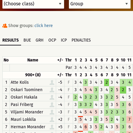
Show groups:
click here
RESULTS
BUE
GRH
OCP
ICP
PENALTIES
No
Name
+/-
Thr
1
2
3
4
5
6
7
8
9
10
11
Par
3
4
4
3
4
3
4
3
4
4
5
900+ (8)
+/-
Thr
1
2
3
4
5
6
7
8
9
10
11
1
Atte Kolis
-5
F
3
4
3
3
4
3
2
3
4
3
4
2
Oskari Tuominen
-4
F
3
4
5
4
3
3
4
2
5
2
5
2
Oskari Hakala
-4
F
2
4
3
2
3
3
3
2
5
4
5
2
Pasi Friberg
-4
F
3
3
3
2
4
3
3
3
5
3
6
5
Viljami Morander
-3
F
3
4
5
4
5
3
3
2
3
3
6
6
Mauri Lokkila
+2
F
3
5
4
3
3
3
5
2
4
3
7
7
Herman Morander
+5
F
3
4
6
3
5
2
4
3
5
3
6