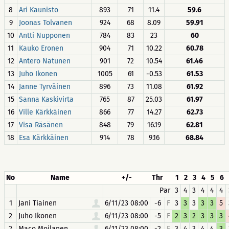
8
Ari Kaunisto
893
71
11.4
59.6
9
Joonas Tolvanen
924
68
8.09
59.91
10
Antti Nupponen
784
83
23
60
11
Kauko Eronen
904
71
10.22
60.78
12
Antero Natunen
901
72
10.54
61.46
13
Juho Ikonen
1005
61
-0.53
61.53
14
Janne Tyrväinen
896
73
11.08
61.92
15
Sanna Kaskivirta
765
87
25.03
61.97
16
Ville Kärkkäinen
866
77
14.27
62.73
17
Visa Räsänen
848
79
16.19
62.81
18
Esa Kärkkäinen
914
78
9.16
68.84
No
Name
+/-
Thr
1
2
3
4
5
6
Par
3
4
3
4
4
4
1
Jani Tiainen
6/11/23 08:00
-6
F
3
3
3
3
3
5
2
Juho Ikonen
6/11/23 08:00
-5
F
2
3
2
3
3
3
2
Maco Moilanen
6/11/23 08:00
-2
F
3
4
3
4
4
3