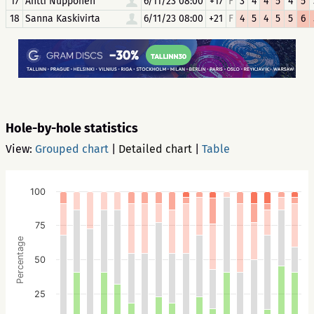
17
Antti Nupponen
6/11/23 08:00
+17
F
3
4
4
5
4
5
18
Sanna Kaskivirta
6/11/23 08:00
+21
F
4
5
4
5
5
6
Hole-by-hole statistics
View:
Grouped chart
|
Detailed chart
|
Table
100
75
Percentage
50
25