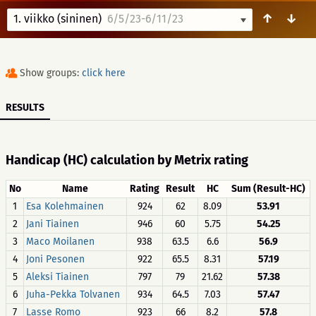
↑
↓
1. viikko (sininen)
6/5/23-6/11/23
Show groups:
click here
RESULTS
Handicap (HC) calculation by Metrix rating
No
Name
Rating
Result
HC
Sum (Result-HC)
1
Esa Kolehmainen
924
62
8.09
53.91
2
Jani Tiainen
946
60
5.75
54.25
3
Maco Moilanen
938
63.5
6.6
56.9
4
Joni Pesonen
922
65.5
8.31
57.19
5
Aleksi Tiainen
797
79
21.62
57.38
6
Juha-Pekka Tolvanen
934
64.5
7.03
57.47
7
Lasse Romo
923
66
8.2
57.8