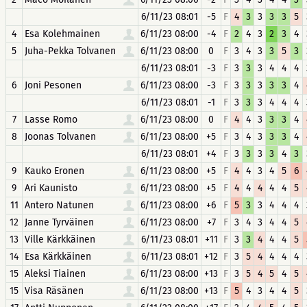
6/11/23 08:01
-5
F
4
3
3
3
3
5
4
Esa Kolehmainen
6/11/23 08:00
-4
F
2
4
3
2
3
4
5
Juha-Pekka Tolvanen
6/11/23 08:00
0
F
3
4
3
3
5
3
6/11/23 08:01
-3
F
3
3
3
4
4
4
6
Joni Pesonen
6/11/23 08:00
-3
F
3
3
3
3
3
4
6/11/23 08:01
-1
F
3
3
3
4
4
4
7
Lasse Romo
6/11/23 08:00
0
F
4
4
3
3
3
4
8
Joonas Tolvanen
6/11/23 08:00
+5
F
3
4
3
3
3
4
6/11/23 08:01
+4
F
3
3
3
3
4
3
9
Kauko Eronen
6/11/23 08:00
+5
F
4
4
3
4
5
6
9
Ari Kaunisto
6/11/23 08:00
+5
F
4
4
4
4
4
5
11
Antero Natunen
6/11/23 08:00
+6
F
5
3
3
4
4
4
12
Janne Tyrväinen
6/11/23 08:00
+7
F
3
4
3
4
4
5
13
Ville Kärkkäinen
6/11/23 08:01
+11
F
3
3
4
4
4
5
14
Esa Kärkkäinen
6/11/23 08:01
+12
F
3
5
4
4
4
4
15
Aleksi Tiainen
6/11/23 08:00
+13
F
3
5
4
5
4
5
15
Visa Räsänen
6/11/23 08:00
+13
F
5
4
3
4
4
5