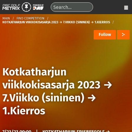
MAIN
FIND COMPETITION
KOTKATHARJUN VIIKKOKISASARJA 2023 → 7.VIIKKO (SININEN) → 1.KIERROS
Follow
Kotkatharjun
viikkokisasarja 2023
→
7.Viikko (sininen)
→
1.Kierros
7/23/23 09:00
|
KOTKATHARJUN FRISBEEGOLF →