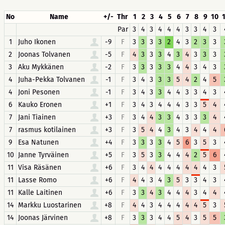
No
Name
+/-
Thr
1
2
3
4
5
6
7
8
9
10
Par
3
4
3
4
4
4
3
3
4
3
1
Juho Ikonen
-9
F
3
3
3
3
2
4
3
2
3
3
2
Joonas Tolvanen
-5
F
4
3
3
3
4
3
4
3
3
3
3
Aku Mykkänen
-2
F
3
3
3
3
3
4
4
3
4
3
4
Juha-Pekka Tolvanen
-1
F
3
4
3
3
3
5
4
2
4
5
4
Joni Pesonen
-1
F
3
4
3
3
4
4
3
3
4
3
6
Kauko Eronen
+1
F
3
4
3
4
4
4
3
3
5
4
7
Jani Tiainen
+3
F
3
4
4
3
3
4
3
3
3
4
7
rasmus kotilainen
+3
F
3
5
4
4
3
4
3
4
4
4
9
Esa Natunen
+4
F
3
3
3
3
4
5
6
3
5
3
10
Janne Tyrväinen
+5
F
3
5
3
3
4
4
4
2
5
6
11
Visa Räsänen
+6
F
3
4
4
4
4
4
4
4
4
3
11
Lasse Romo
+6
F
4
4
3
4
3
5
3
3
4
3
11
Kalle Laitinen
+6
F
3
3
4
3
4
4
4
3
4
4
14
Markku Luostarinen
+8
F
4
4
3
4
4
4
4
4
5
3
14
Joonas Järvinen
+8
F
3
3
3
4
4
5
4
3
5
5