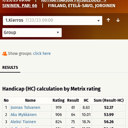
SININEN, PAR: 66
|
FINLAND, ETELÄ-SAVO, JOROINEN
↑
↓
1.Kierros
7/23/23 09:00
Show groups:
click here
RESULTS
Handicap (HC) calculation by Metrix rating
No
Name
Rating
Result
HC
Sum (Result-HC)
1
Joonas Tolvanen
919
61
8.63
52.37
2
Aku Mykkänen
906
64
10.01
53.99
3
Aleksi Tiainen
824
75
18.74
56.26