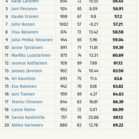
4
Kalle Laitinen
854
72
15.55
56.45
5
Joni Pesonen
924
65
8.09
56.91
6
Kauko Eronen
908
67
9.8
57.2
7
Juho Ikonen
1002
57
-0.21
57.21
8
Visa Räsänen
874
72
13.42
58.58
9
Juha-Pekka Tolvanen
944
65
5.96
59.04
10
Janne Tyrväinen
891
71
11.61
59.39
11
Markku Luostarinen
875
74
13.31
60.69
12
rasmus kotilainen
926
69
7.88
61.12
13
Joonas Järvinen
902
74
10.44
63.56
14
Ari Kaunisto
893
75
11.4
63.6
15
Esa Natunen
942
70
6.18
63.82
16
Jani Tiainen
959
69
4.37
64.63
17
Teemu Oinonen
844
83
16.61
66.39
18
Lasse Romo
953
72
5.01
66.99
19
Sanna Kaskivirta
757
95
25.88
69.12
20
Aleksi Karvonen
880
82
12.78
69.22