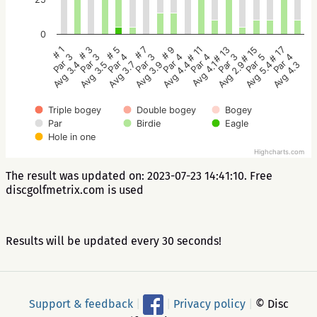
0
# 5
# 3
# 1
# 17
# 15
# 13
# 11
# 9
# 7
Par 4
Par 3
Par 3
Par 4
Par 5
Par 3
Par 4
Par 4
Par 3
Avg 3.7
Avg 3.5
Avg 3.4
Avg 4.3
Avg 5.4
Avg 2.9
Avg 4.1
Avg 4.4
Avg 3.9
Triple bogey
Double bogey
Bogey
Par
Birdie
Eagle
Hole in one
Highcharts.com
The result was updated on: 2023-07-23 14:41:10. Free
discgolfmetrix.com is used
Results will be updated every 30 seconds!
Support & feedback
|
|
Privacy policy
|
© Disc