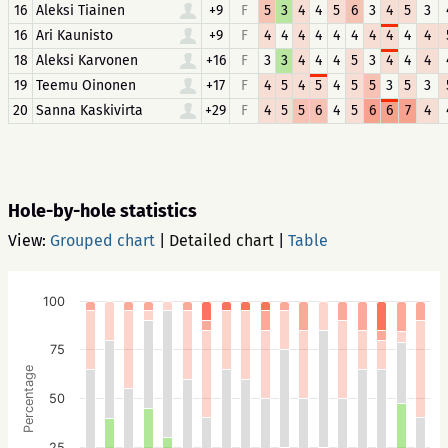
16
Aleksi Tiainen
+9
F
5
3
4
4
5
6
3
4
5
3
16
Ari Kaunisto
+9
F
4
4
4
4
4
4
4
4
4
4
18
Aleksi Karvonen
+16
F
3
3
4
4
4
5
3
4
4
4
19
Teemu Oinonen
+17
F
4
5
4
5
4
5
5
3
5
3
20
Sanna Kaskivirta
+29
F
4
5
5
6
4
5
6
6
7
4
Hole-by-hole statistics
View:
Grouped chart
|
Detailed chart
|
Table
100
75
Percentage
50
25