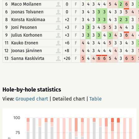
6
Maco Moilanen
0
F
3
4
3
4
4
5
4
2
6
3
6
Joonas Tolvanen
0
F
3
4
3
3
3
4
3
3
5
4
8
Konsta Koskimaa
+2
F
3
4
3
3
3
4
3
2
3
3
9
Joni Pesonen
+3
F
3
3
3
4
5
5
3
4
4
3
9
Julius Korhonen
+3
F
3
3
3
3
4
3
4
3
6
4
11
Kauko Eronen
+6
F
4
4
3
4
4
5
3
3
4
3
12
Joonas Järvinen
+8
F
4
4
3
4
4
4
4
3
4
3
13
Sanna Kaskivirta
+26
F
5
4
4
6
6
5
4
3
6
5
Hole-by-hole statistics
View:
Grouped chart
|
Detailed chart
|
Table
100
75