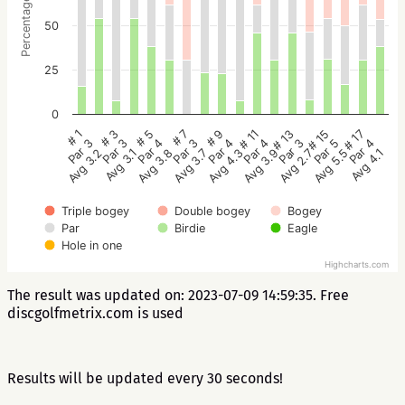
Percentage
50
25
0
# 5
# 3
# 1
# 17
# 15
# 13
# 11
# 9
# 7
Par 4
Par 3
Par 3
Par 4
Par 5
Par 3
Par 4
Par 4
Par 3
Avg 3.8
Avg 3.1
Avg 3.2
Avg 4.1
Avg 5.5
Avg 2.7
Avg 3.9
Avg 4.3
Avg 3.7
Triple bogey
Double bogey
Bogey
Par
Birdie
Eagle
Hole in one
Highcharts.com
The result was updated on: 2023-07-09 14:59:35. Free
discgolfmetrix.com is used
Results will be updated every 30 seconds!