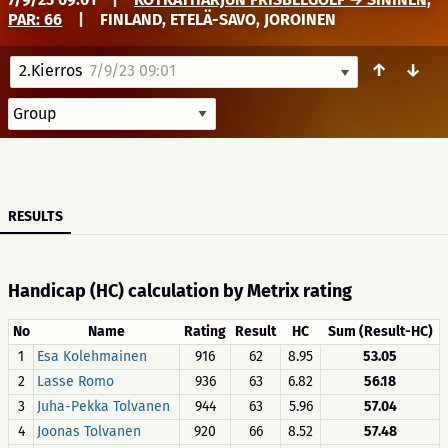
PAR: 66
|
FINLAND, ETELÄ-SAVO, JOROINEN
↑
↓
2.Kierros
7/9/23 09:01
RESULTS
Handicap (HC) calculation by Metrix rating
No
Name
Rating
Result
HC
Sum (Result-HC)
1
Esa Kolehmainen
916
62
8.95
53.05
2
Lasse Romo
936
63
6.82
56.18
3
Juha-Pekka Tolvanen
944
63
5.96
57.04
4
Joonas Tolvanen
920
66
8.52
57.48