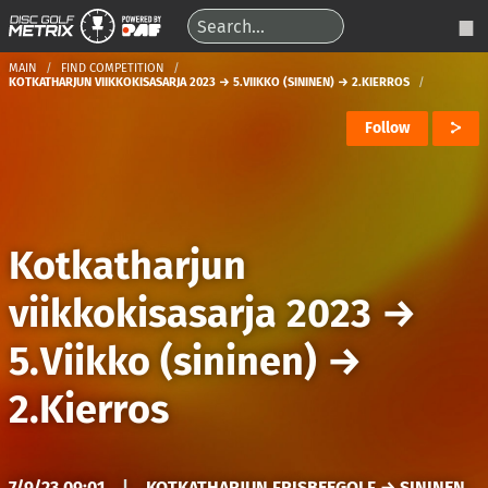
MAIN
FIND COMPETITION
KOTKATHARJUN VIIKKOKISASARJA 2023 → 5.VIIKKO (SININEN) → 2.KIERROS
Follow
Kotkatharjun
viikkokisasarja 2023
→
5.Viikko (sininen)
→
2.Kierros
7/9/23 09:01
|
KOTKATHARJUN FRISBEEGOLF → SININEN,