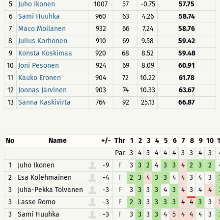
5
Juho Ikonen
1007
57
-0.75
57.75
6
Sami Huuhka
960
63
4.26
58.74
7
Maco Moilanen
932
66
7.24
58.76
8
Julius Korhonen
910
69
9.58
59.42
9
Konsta Koskimaa
920
68
8.52
59.48
10
Joni Pesonen
924
69
8.09
60.91
11
Kauko Eronen
904
72
10.22
61.78
12
Joonas Järvinen
903
74
10.33
63.67
13
Sanna Kaskivirta
764
92
25.13
66.87
No
Name
+/-
Thr
1
2
3
4
5
6
7
8
9
10
Par
3
4
3
4
4
4
3
3
4
3
1
Juho Ikonen
-9
F
3
3
2
4
3
3
4
2
3
2
2
Esa Kolehmainen
-4
F
2
3
4
3
3
4
4
3
4
3
3
Juha-Pekka Tolvanen
-3
F
3
3
3
3
4
3
4
3
4
4
3
Lasse Romo
-3
F
2
3
3
3
3
3
4
4
3
3
3
Sami Huuhka
-3
F
3
3
3
3
4
5
4
4
4
3