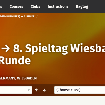
cs
Courses
Clubs
Instructions
Bagtag
DEN (RHEINUFER) → 1. RUNDE
→
8. Spieltag Wies
 Runde
GERMANY, WIESBADEN
↑
↓