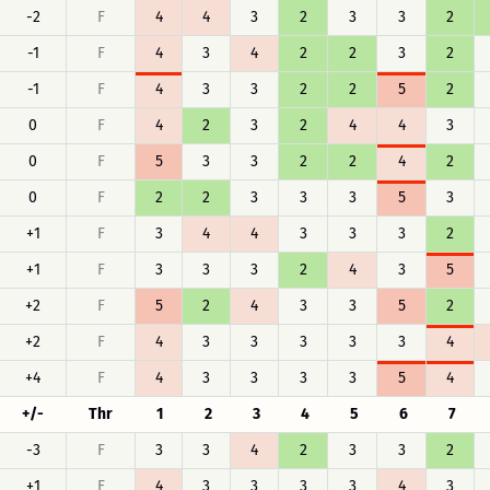
-2
F
4
4
3
2
3
3
2
-1
F
4
3
4
2
2
3
2
-1
F
4
3
3
2
2
5
2
0
F
4
2
3
2
4
4
3
0
F
5
3
3
2
2
4
2
0
F
2
2
3
3
3
5
3
+1
F
3
4
4
3
3
3
2
+1
F
3
3
3
2
4
3
5
+2
F
5
2
4
3
3
5
2
+2
F
4
3
3
3
3
3
4
+4
F
4
3
3
3
3
5
4
+/-
Thr
1
2
3
4
5
6
7
-3
F
3
3
4
2
3
3
2
+1
F
4
3
3
3
3
4
3