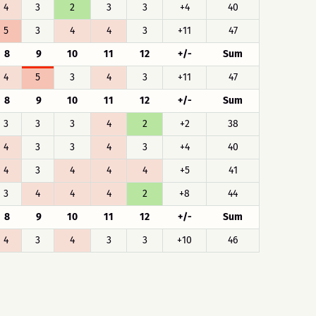
4
3
2
3
3
+4
40
5
3
4
4
3
+11
47
8
9
10
11
12
+/-
Sum
4
5
3
4
3
+11
47
8
9
10
11
12
+/-
Sum
3
3
3
4
2
+2
38
4
3
3
4
3
+4
40
4
3
4
4
4
+5
41
3
4
4
4
2
+8
44
8
9
10
11
12
+/-
Sum
4
3
4
3
3
+10
46