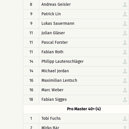
8
Andreas Geisler
9
Patrick Lin
9
Lukas Sauermann
11
Julian Gläser
11
Pascal Forster
11
Fabian Roth
14
Philipp Lautenschläger
14
Michael Jordan
16
Maximilian Lentsch
16
Marc Weber
18
Fabian Sigges
Pro Master 40+ (4)
1
Tobi Fuchs
2
Mirko Bär