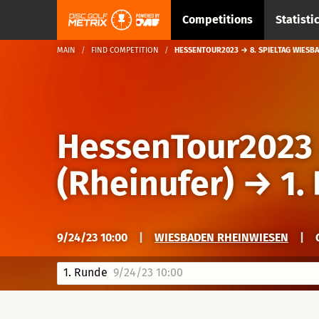
Competitions
Statisti
MAIN
FIND COMPETITION
HESSENTOUR2023 → 8. SPIELTAG WIESBA
HessenTour2023
(Rheinufer)
→
1.
9/24/23 10:00
|
WIESBADEN RHEINWIESEN
|
1. Runde
9/24/23 10:00