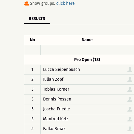
Show groups:
click here
RESULTS
No
Name
Pro Open (18)
1
Lucca Seipenbusch
2
Julian Zopf
3
Tobias Korner
3
Dennis Possen
5
Joscha Friedle
5
Manfred Ketz
5
Falko Braak