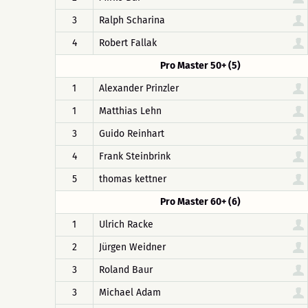
3
Ralph Scharina
4
Robert Fallak
Pro Master 50+ (5)
1
Alexander Prinzler
1
Matthias Lehn
3
Guido Reinhart
4
Frank Steinbrink
5
thomas kettner
Pro Master 60+ (6)
1
Ulrich Racke
2
Jürgen Weidner
3
Roland Baur
3
Michael Adam