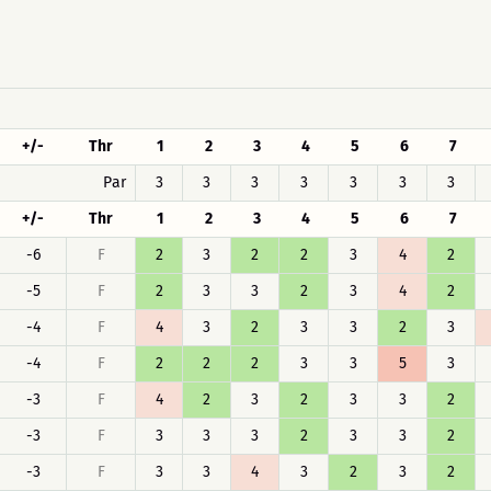
+/-
Thr
1
2
3
4
5
6
7
Par
3
3
3
3
3
3
3
+/-
Thr
1
2
3
4
5
6
7
-6
F
2
3
2
2
3
4
2
-5
F
2
3
3
2
3
4
2
-4
F
4
3
2
3
3
2
3
-4
F
2
2
2
3
3
5
3
-3
F
4
2
3
2
3
3
2
-3
F
3
3
3
2
3
3
2
-3
F
3
3
4
3
2
3
2