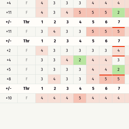
+4
F
4
3
3
3
4
4
4
+11
F
4
3
4
5
5
5
2
+/-
Thr
1
2
3
4
5
6
7
+11
F
3
4
3
3
5
5
5
+/-
Thr
1
2
3
4
5
6
7
+2
F
4
3
3
3
3
3
4
+4
F
3
3
4
2
4
4
3
+5
F
3
3
3
3
4
4
2
+8
F
3
4
3
3
4
5
5
+/-
Thr
1
2
3
4
5
6
7
+10
F
4
4
4
5
4
4
4