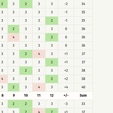
2
3
2
3
3
-2
34
3
3
3
3
3
-1
35
3
3
3
3
2
-1
35
3
2
3
3
3
0
36
3
4
3
3
2
0
36
3
3
3
3
3
0
36
3
3
2
4
3
+1
37
3
3
3
3
2
+1
37
3
3
2
3
3
+2
38
4
3
3
3
2
+2
38
3
2
3
4
3
+4
40
8
9
10
11
12
+/-
Sum
3
2
2
3
3
-3
33
3
3
2
4
2
+1
37