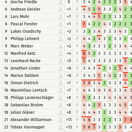
4
Joscha Friedle
0
F
3
4
2
4
2
2
2
3
5
6
Andreas Geisler
+1
F
4
5
2
5
3
3
2
4
2
6
Lars Mohr
+1
F
3
4
4
5
2
2
3
3
2
6
Pascal Forster
+1
F
7
4
2
2
4
3
2
2
2
9
Lukas Osadschy
+2
F
3
3
3
4
3
3
3
4
3
9
Philipp Lehnert
+2
F
4
4
2
4
3
2
3
3
2
9
Marc Weber
+2
F
4
3
3
3
3
2
3
3
4
12
Manfred Ketz
+4
F
6
5
2
3
3
3
3
3
3
13
Leonhard Racke
+5
F
5
4
3
3
3
3
3
3
5
14
Jonathan Linder
+6
F
3
4
3
4
2
3
2
5
4
14
Marius Dahlem
+6
F
3
4
3
5
3
4
2
3
5
16
Simon Dietrich
+7
F
5
6
3
4
2
3
3
3
4
16
Maximilian Lentsch
+7
F
4
4
3
4
3
4
3
3
4
18
Philipp Lautenschläger
+8
F
5
3
3
3
3
4
3
4
4
18
Sebastian Bruhm
+8
F
4
4
2
5
3
3
3
4
5
18
Julian Gläser
+8
F
4
4
4
3
2
3
3
4
4
21
Alexander Williamson
+11
F
4
6
3
3
2
2
3
3
7
22
Tobias Hannappel
+13
F
5
6
5
3
2
3
3
5
3