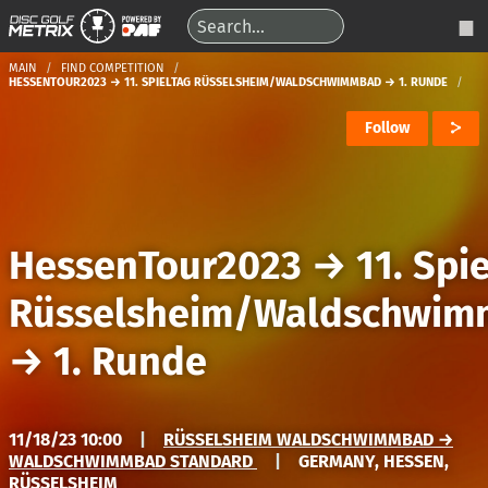
MAIN
FIND COMPETITION
HESSENTOUR2023 → 11. SPIELTAG RÜSSELSHEIM/WALDSCHWIMMBAD → 1. RUNDE
Follow
HessenTour2023
→
11. Spi
Rüsselsheim/Waldschwi
→
1. Runde
11/18/23 10:00
|
RÜSSELSHEIM WALDSCHWIMMBAD →
WALDSCHWIMMBAD STANDARD
|
GERMANY, HESSEN,
RÜSSELSHEIM