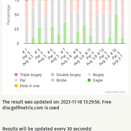
75
Percentage
50
25
0
# 1
# 3
# 5
# 7
# 9
# 11
# 13
# 15
Par 3
Par 3
Par 3
Par 3
Par 3
Par 3
Par 3
Par 3
Avg 4.2
Avg 3
Avg 3
Avg 2.8
Avg 3.6
Avg 3.8
Avg 3.6
Avg 2.7
Triple bogey
Double bogey
Bogey
Par
Birdie
Eagle
Hole in one
Highcharts.com
The result was updated on: 2023-11-18 13:29:56. Free
discgolfmetrix.com is used
Results will be updated every 30 seconds!