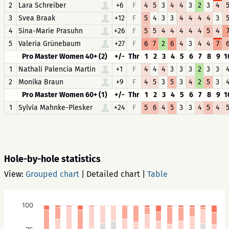
2
Lara Schreiber
+6
F
4
5
3
4
4
3
2
3
4
3
Svea Braak
+12
F
5
4
3
3
4
4
4
4
3
4
Sina-Marie Prasuhn
+26
F
5
5
4
4
4
4
4
5
4
5
Valeria Grünebaum
+27
F
6
7
2
6
4
3
4
4
7
Pro Master Women 40+ (2)
+/-
Thr
1
2
3
4
5
6
7
8
9
1
1
Nathali Palencia Martin
+1
F
4
4
4
3
3
3
2
3
3
2
Monika Braun
+9
F
4
5
3
5
3
4
2
5
3
Pro Master Women 60+ (1)
+/-
Thr
1
2
3
4
5
6
7
8
9
1
1
Sylvia Mahnke-Plesker
+24
F
5
6
4
5
3
3
4
5
4
Hole-by-hole statistics
View:
Grouped chart
|
Detailed chart
|
Table
100