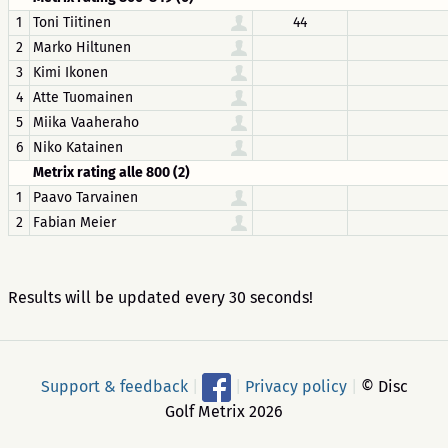
1
Toni Tiitinen
44
2
Marko Hiltunen
3
Kimi Ikonen
4
Atte Tuomainen
5
Miika Vaaheraho
6
Niko Katainen
Metrix rating alle 800 (2)
1
Paavo Tarvainen
2
Fabian Meier
Results will be updated every 30 seconds!
Support & feedback
|
|
Privacy policy
|
© Disc
Golf Metrix 2026