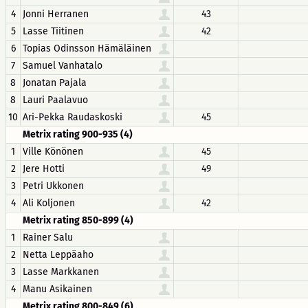
4
Jonni Herranen
43
5
Lasse Tiitinen
42
6
Topias Odinsson Hämäläinen
7
Samuel Vanhatalo
8
Jonatan Pajala
8
Lauri Paalavuo
10
Ari-Pekka Raudaskoski
45
Metrix rating 900-935 (4)
1
Ville Könönen
45
2
Jere Hotti
49
3
Petri Ukkonen
4
Ali Koljonen
42
Metrix rating 850-899 (4)
1
Rainer Salu
2
Netta Leppäaho
3
Lasse Markkanen
4
Manu Asikainen
Metrix rating 800-849 (6)