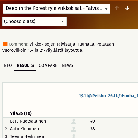
↑
↓
Deep in the Forest ry:n viikkokisat - Talvisarja 23-24
11/12/
Comment:
Viikkokisojen talvisarja Huuhalla. Pelataan
vuoroviikoin 16- ja 21-väyläistä layouttia.
INFO
RESULTS
COMPARE
NEWS
19.11@Peikko
26.11@Huuha_
Yli 935 (10)
1
Eetu Ruotsalainen
40
2
Aatu Kinnunen
38
3
Teemu Heikkinen