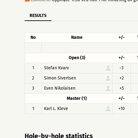
RESULTS
No
Name
+/-
Open (3)
+/-
1
Stefan Kvarv
-3
2
Simon Sivertsen
+2
3
Even Nikolaisen
+5
Master (1)
+/-
1
Karl L. Kleve
+10
Hole-by-hole statistics