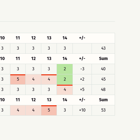
10
11
12
13
14
+/-
3
3
3
3
3
43
10
11
12
13
14
+/-
Sum
3
3
3
3
2
-3
40
3
5
4
4
2
+2
45
3
3
3
3
4
+5
48
10
11
12
13
14
+/-
Sum
3
4
4
5
3
+10
53