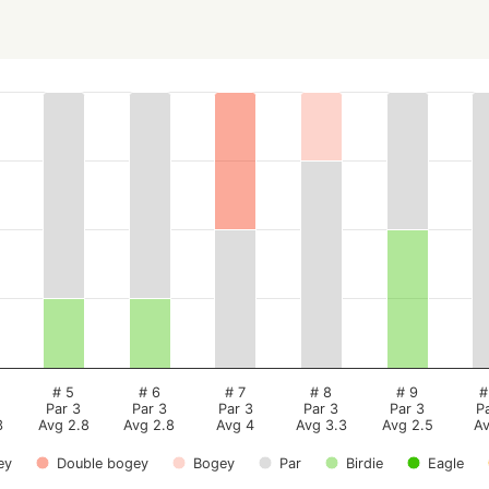
# 5
# 6
# 7
# 8
# 9
#
Par 3
Par 3
Par 3
Par 3
Par 3
P
3
Avg 2.8
Avg 2.8
Avg 4
Avg 3.3
Avg 2.5
A
ey
Double bogey
Bogey
Par
Birdie
Eagle