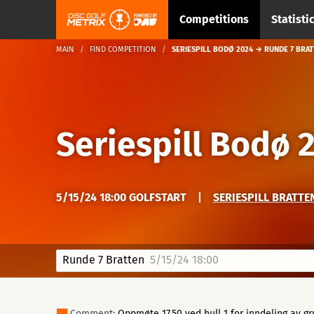
Competitions
Statisti
MAIN
FIND COMPETITION
SERIESPILL BODØ 2024 → RUNDE 7 BRA
Seriespill Bodø 
5/15/24 18:00 GOLFSTART
|
SERIESPILL BRATTE
Runde 7 Bratten
5/15/24 18:00
Comment:
Oppmøte 17.50 ved hull 1 for inndeling av gr