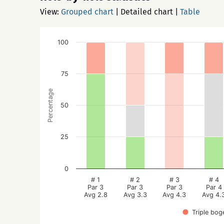
View:
Grouped chart
|
Detailed chart
|
Table
100
75
Percentage
50
25
0
# 1
# 2
# 3
# 4
Par 3
Par 3
Par 3
Par 4
Avg 2.8
Avg 3.3
Avg 4.3
Avg 4.
Triple bog