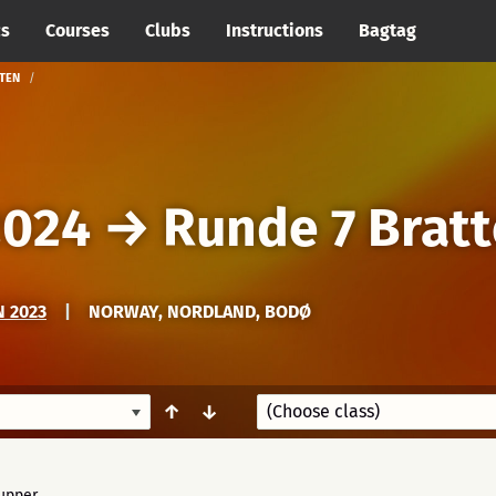
cs
Courses
Clubs
Instructions
Bagtag
TTEN
2024
→
Runde 7 Brat
N 2023
|
NORWAY, NORDLAND, BODØ
↑
↓
upper.