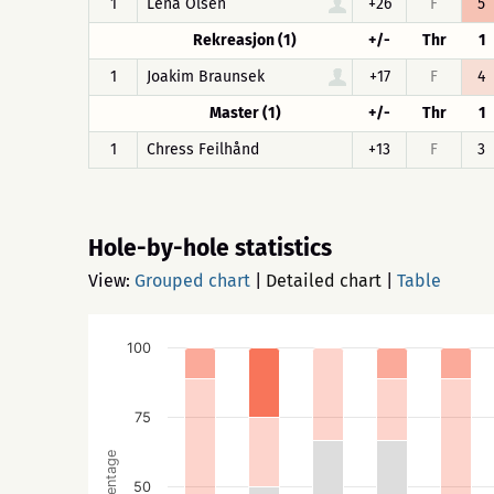
1
Lena Olsen
+26
F
5
Rekreasjon (1)
+/-
Thr
1
1
Joakim Braunsek
+17
F
4
Master (1)
+/-
Thr
1
1
Chress Feilhånd
+13
F
3
Hole-by-hole statistics
View:
Grouped chart
|
Detailed chart
|
Table
100
75
Percentage
50