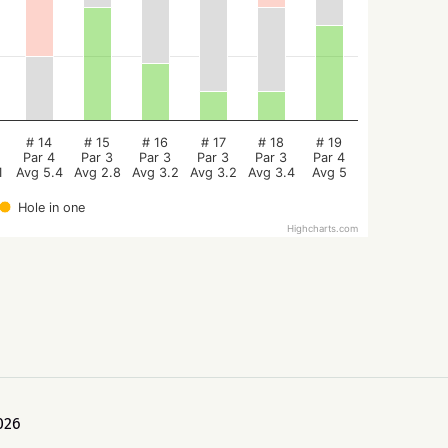
# 14
# 15
# 16
# 17
# 18
# 19
Par 4
Par 3
Par 3
Par 3
Par 3
Par 4
1
Avg 5.4
Avg 2.8
Avg 3.2
Avg 3.2
Avg 3.4
Avg 5
Hole in one
Highcharts.com
026