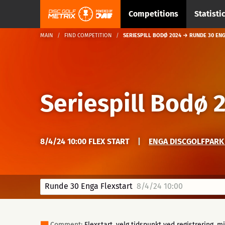
Competitions
Statisti
MAIN
FIND COMPETITION
SERIESPILL BODØ 2024 → RUNDE 30 ENG
Seriespill Bodø 
8/4/24 10:00 FLEX START
|
ENGA DISCGOLFPARK 
Runde 30 Enga Flexstart
8/4/24 10:00
Comment:
Flexstart, velg tidspunkt ved registrering, mi