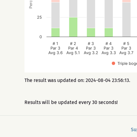
25
0
# 1
# 2
# 3
# 4
# 5
Par 3
Par 4
Par 3
Par 3
Par 3
Avg 3.6
Avg 5.1
Avg 3.2
Avg 3.3
Avg 3.7
Triple bog
The result was updated on: 2024-08-04 23:56:13.
Results will be updated every 30 seconds!
Su