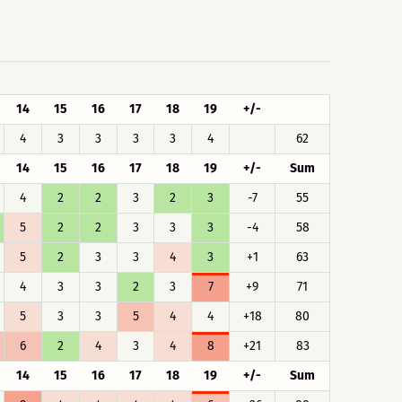
14
15
16
17
18
19
+/-
4
3
3
3
3
4
62
14
15
16
17
18
19
+/-
Sum
4
2
2
3
2
3
-7
55
5
2
2
3
3
3
-4
58
5
2
3
3
4
3
+1
63
4
3
3
2
3
7
+9
71
5
3
3
5
4
4
+18
80
6
2
4
3
4
8
+21
83
14
15
16
17
18
19
+/-
Sum