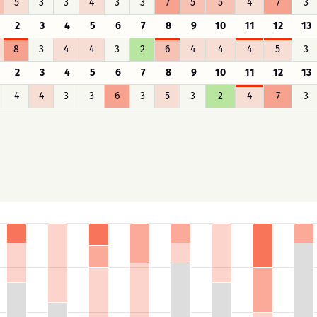
5
3
3
4
3
3
7
5
5
4
7
3
2
3
4
5
6
7
8
9
10
11
12
13
8
3
4
4
3
2
6
4
4
4
5
3
2
3
4
5
6
7
8
9
10
11
12
13
4
4
3
3
6
3
5
3
2
4
7
3