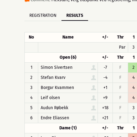
REGISTRATION
RESULTS
No
Name
+/-
Thr
1
Par
3
Open (6)
+/-
Thr
1
1
Simon Sivertsen
-7
F
2
2
Stefan Kvarv
-4
F
4
3
Borgar Kvammen
+1
F
4
4
Leif olsen
+9
F
4
5
Audun Røbekk
+18
F
3
6
Endre Eliassen
+21
F
3
Dame (1)
+/-
Thr
1