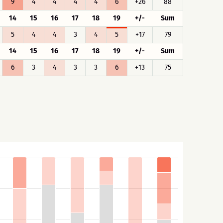
9
4
4
4
4
6
+26
88
14
15
16
17
18
19
+/-
Sum
5
4
4
3
4
5
+17
79
14
15
16
17
18
19
+/-
Sum
6
3
4
3
3
6
+13
75