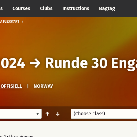
cs
Courses
Clubs
Instructions
Bagtag
A FLEXSTART
2024
→
Runde 30 Enga
OFFISIELL
|
NORWAY
↑
↓
n 2 stk pr. gruppe.