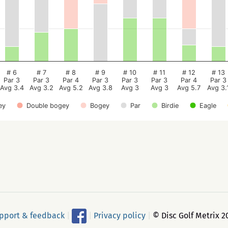
# 6
# 7
# 8
# 9
# 10
# 11
# 12
# 13
Par 3
Par 3
Par 4
Par 3
Par 3
Par 3
Par 4
Par 3
Avg 3.4
Avg 3.2
Avg 5.2
Avg 3.8
Avg 3
Avg 3
Avg 5.7
Avg 3.
ey
Double bogey
Bogey
Par
Birdie
Eagle
pport & feedback
|
|
Privacy policy
|
© Disc Golf Metrix 2