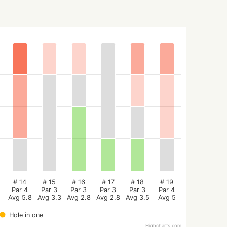
# 14
# 15
# 16
# 17
# 18
# 19
Par 4
Par 3
Par 3
Par 3
Par 3
Par 4
Avg 5.8
Avg 3.3
Avg 2.8
Avg 2.8
Avg 3.5
Avg 5
Hole in one
Highcharts.com