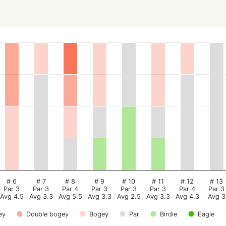
# 6
# 7
# 8
# 9
# 10
# 11
# 12
# 13
Par 3
Par 3
Par 4
Par 3
Par 3
Par 3
Par 4
Par 3
Avg 4.5
Avg 3.3
Avg 5.5
Avg 3.3
Avg 2.5
Avg 3.3
Avg 4.3
Avg 3
ey
Double bogey
Bogey
Par
Birdie
Eagle