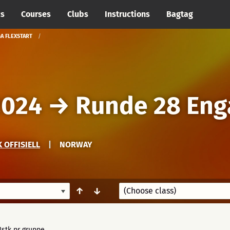
cs
Courses
Clubs
Instructions
Bagtag
GA FLEXSTART
2024
→
Runde 28 Enga
 OFFISIELL
|
NORWAY
↑
↓
stk pr gruppe.