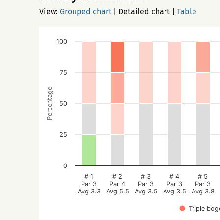
View:
Grouped chart
|
Detailed chart
|
Table
100
75
Percentage
50
25
0
# 1
# 2
# 3
# 4
# 5
Par 3
Par 4
Par 3
Par 3
Par 3
Avg 3.3
Avg 5.5
Avg 3.5
Avg 3.5
Avg 3.8
Triple bog