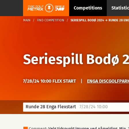
Competitions
Statisti
MAIN
FIND COMPETITION
SERIESPILL BODØ 2024 → RUNDE 28 EN
Seriespill Bodø 
7/28/24 10:00 FLEX START
|
ENGA DISCGOLFPARK
Runde 28 Enga Flexstart
7/28/24 10:00
Comment:
Velg tidspunkt/gruppe ved påmelding. Min. 3