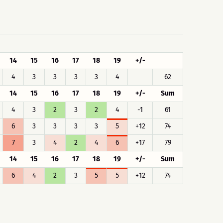
14
15
16
17
18
19
+/-
4
3
3
3
3
4
62
14
15
16
17
18
19
+/-
Sum
4
3
2
3
2
4
-1
61
6
3
3
3
3
5
+12
74
7
3
4
2
4
6
+17
79
14
15
16
17
18
19
+/-
Sum
6
4
2
3
5
5
+12
74