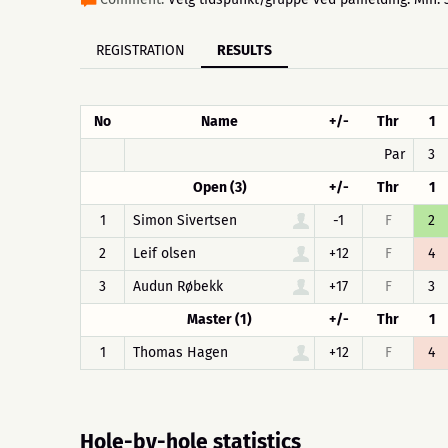
REGISTRATION
RESULTS
No
Name
+/-
Thr
1
Par
3
Open (3)
+/-
Thr
1
1
Simon Sivertsen
-1
F
2
2
Leif olsen
+12
F
4
3
Audun Røbekk
+17
F
3
Master (1)
+/-
Thr
1
1
Thomas Hagen
+12
F
4
Hole-by-hole statistics