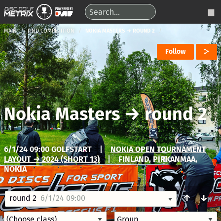
MAIN
FIND COMPETITION
NOKIA MASTERS → ROUND 2
Follow
Nokia Masters
→
round 2
6/1/24 09:00 GOLFSTART
|
NOKIA OPEN TOURNAMENT
LAYOUT → 2024 (SHORT 13)
|
FINLAND, PIRKANMAA,
NOKIA
↑
↓
round 2
6/1/24 09:00