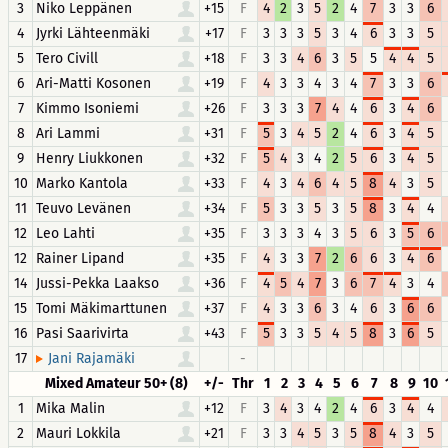
3
Niko Leppänen
+15
F
4
2
3
5
2
4
7
3
3
6
4
Jyrki Lähteenmäki
+17
F
3
3
3
5
3
4
6
3
3
5
5
Tero Civill
+18
F
3
3
4
6
3
5
5
4
4
5
6
Ari-Matti Kosonen
+19
F
4
3
3
4
3
4
7
3
3
6
7
Kimmo Isoniemi
+26
F
3
3
3
7
4
4
6
3
4
6
8
Ari Lammi
+31
F
5
3
4
5
2
4
6
3
4
5
9
Henry Liukkonen
+32
F
5
4
3
4
2
5
6
3
4
5
10
Marko Kantola
+33
F
4
3
4
6
4
5
8
4
3
5
11
Teuvo Levänen
+34
F
5
3
3
5
3
5
8
3
4
4
12
Leo Lahti
+35
F
3
3
3
4
3
5
6
3
5
6
12
Rainer Lipand
+35
F
4
3
3
7
2
6
6
3
4
6
14
Jussi-Pekka Laakso
+36
F
4
5
4
7
3
6
7
4
3
4
15
Tomi Mäkimarttunen
+37
F
4
3
3
6
3
4
6
3
6
6
16
Pasi Saarivirta
+43
F
5
3
3
5
4
5
8
3
6
5
17
-
Jani Rajamäki
Mixed Amateur 50+ (8)
+/-
Thr
1
2
3
4
5
6
7
8
9
10
1
Mika Malin
+12
F
3
4
3
4
2
4
6
3
4
4
2
Mauri Lokkila
+21
F
3
3
4
5
3
5
8
4
3
5