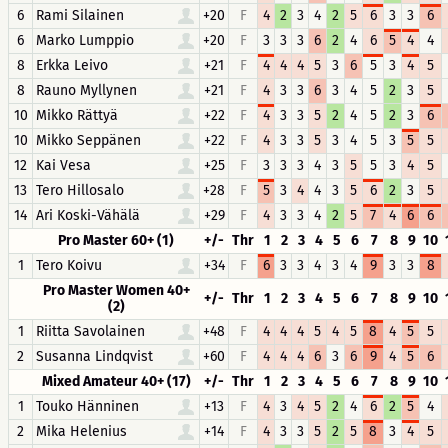
6
Rami Silainen
+20
F
4
2
3
4
2
5
6
3
3
6
6
Marko Lumppio
+20
F
3
3
3
6
2
4
6
5
4
4
8
Erkka Leivo
+21
F
4
4
4
5
3
6
5
3
4
5
8
Rauno Myllynen
+21
F
4
3
3
6
3
4
5
2
3
5
10
Mikko Rättyä
+22
F
4
3
3
5
2
4
5
2
3
6
10
Mikko Seppänen
+22
F
4
3
3
5
3
4
5
3
5
5
12
Kai Vesa
+25
F
3
3
3
4
3
5
5
3
4
5
13
Tero Hillosalo
+28
F
5
3
4
4
3
5
6
2
3
5
14
Ari Koski-Vähälä
+29
F
4
3
3
4
2
5
7
4
6
6
Pro Master 60+ (1)
+/-
Thr
1
2
3
4
5
6
7
8
9
10
1
Tero Koivu
+34
F
6
3
3
4
3
4
9
3
3
8
Pro Master Women 40+
+/-
Thr
1
2
3
4
5
6
7
8
9
10
(2)
1
Riitta Savolainen
+48
F
4
4
4
5
4
5
8
4
5
5
2
Susanna Lindqvist
+60
F
4
4
4
6
3
6
9
4
5
6
Mixed Amateur 40+ (17)
+/-
Thr
1
2
3
4
5
6
7
8
9
10
1
Touko Hänninen
+13
F
4
3
4
5
2
4
6
2
5
4
2
Mika Helenius
+14
F
4
3
3
5
2
5
8
3
4
5