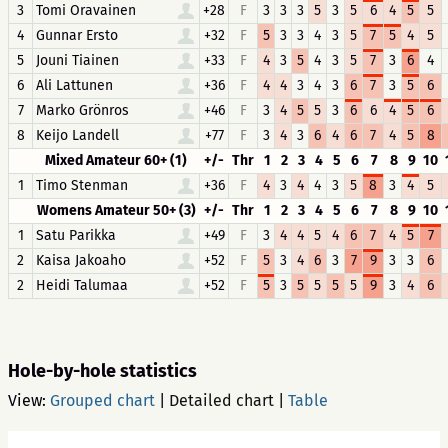
3
Tomi Oravainen
+28
F
3
3
3
5
3
5
6
4
5
5
4
Gunnar Ersto
+32
F
5
3
3
4
3
5
7
5
4
5
5
Jouni Tiainen
+33
F
4
3
5
4
3
5
7
3
6
4
6
Ali Lattunen
+36
F
4
4
3
4
3
6
7
3
5
6
7
Marko Grönros
+46
F
3
4
5
5
3
6
6
4
5
6
8
Keijo Landell
+77
F
3
4
3
6
4
6
7
4
5
8
Mixed Amateur 60+ (1)
+/-
Thr
1
2
3
4
5
6
7
8
9
10
1
Timo Stenman
+36
F
4
3
4
4
3
5
8
3
4
5
Womens Amateur 50+ (3)
+/-
Thr
1
2
3
4
5
6
7
8
9
10
1
Satu Parikka
+49
F
3
4
4
5
4
6
7
4
5
7
2
Kaisa Jakoaho
+52
F
5
3
4
6
3
7
9
3
3
6
2
Heidi Talumaa
+52
F
5
3
5
5
5
5
9
3
4
6
Hole-by-hole statistics
View:
Grouped chart
|
Detailed chart
|
Table