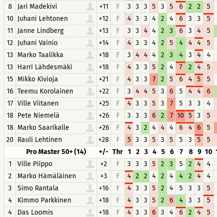
8
Jari Madekivi
+11
F
3
3
3
5
3
5
6
2
2
5
10
Juhani Lehtonen
+12
F
4
3
3
4
2
4
6
3
3
5
11
Janne Lindberg
+13
F
3
3
4
4
2
3
6
3
4
5
12
Juhani Vainio
+14
F
4
3
3
4
2
5
4
4
4
5
13
Marko Taalikka
+18
F
3
4
4
4
2
3
4
3
4
4
13
Harri Lähdesmäki
+18
F
4
3
3
5
2
4
7
2
4
5
15
Mikko Kivioja
+21
F
4
3
3
7
2
5
6
4
5
5
16
Teemu Korolainen
+22
F
3
4
4
5
3
6
5
4
4
6
17
Ville Viitanen
+25
F
4
3
3
5
3
7
5
3
3
4
18
Pete Niemelä
+26
F
3
3
3
6
2
7
10
5
3
5
18
Marko Saarikalle
+26
F
4
3
2
4
4
4
6
4
6
5
20
Rauli Lehtinen
+28
F
5
3
3
5
3
5
5
3
5
5
Pro Master 50+ (14)
+/-
Thr
1
2
3
4
5
6
7
8
9
10
1
Ville Piippo
+2
F
3
3
3
5
2
3
5
2
4
4
2
Marko Hämäläinen
+3
F
4
2
2
4
2
4
4
2
4
4
3
Simo Rantala
+16
F
4
3
3
5
2
4
5
3
3
5
4
Kimmo Parkkinen
+18
F
4
3
3
5
2
6
4
3
3
5
4
Das Loomis
+18
F
4
3
3
6
3
4
6
2
4
5