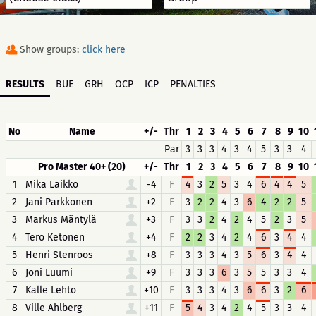
Show groups:
click here
RESULTS
BUE
GRH
OCP
ICP
PENALTIES
No
Name
+/-
Thr
1
2
3
4
5
6
7
8
9
10
Par
3
3
3
4
3
4
5
3
3
4
Pro Master 40+ (20)
+/-
Thr
1
2
3
4
5
6
7
8
9
10
1
Mika Laikko
-4
F
4
3
2
5
3
4
6
4
4
5
2
Jani Parkkonen
+2
F
3
2
2
4
3
6
4
2
2
5
3
Markus Mäntylä
+3
F
3
3
2
4
2
4
5
2
3
5
4
Tero Ketonen
+4
F
2
2
3
4
2
4
6
3
4
4
5
Henri Stenroos
+8
F
3
3
3
4
3
5
6
3
4
4
6
Joni Luumi
+9
F
3
3
3
6
3
5
5
3
3
4
7
Kalle Lehto
+10
F
3
3
3
4
3
6
6
3
2
6
8
Ville Ahlberg
+11
F
5
4
3
4
2
4
5
3
3
4