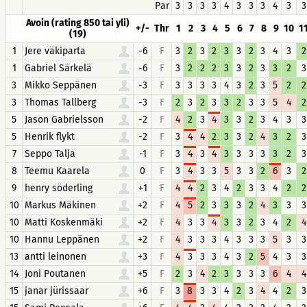
Par
3
3
3
3
4
3
3
3
4
3
3
Avoin (rating 850 tai yli)
+/-
Thr
1
2
3
4
5
6
7
8
9
10
1
(19)
1
Jere väkiparta
-6
F
3
2
3
2
3
3
2
3
4
3
2
1
Gabriel Särkelä
-6
F
3
2
2
2
3
3
2
3
3
2
3
3
Mikko Seppänen
-3
F
3
3
3
3
4
3
2
3
5
2
2
3
Thomas Tallberg
-3
F
2
3
2
3
3
2
3
3
5
4
2
5
Jason Gabrielsson
-2
F
4
2
3
4
3
3
2
3
4
3
3
5
Henrik flykt
-2
F
3
4
4
2
3
3
2
4
3
2
3
7
Seppo Talja
-1
F
3
4
3
4
3
3
3
3
3
2
3
8
Teemu Kaarela
0
F
3
4
3
3
5
3
3
2
6
3
2
9
henry söderling
+1
F
4
4
2
3
4
2
3
3
4
2
2
10
Markus Mäkinen
+2
F
4
5
2
3
3
3
2
4
3
3
3
10
Matti Koskenmäki
+2
F
4
3
3
4
3
3
2
3
4
2
4
10
Hannu Leppänen
+2
F
4
3
3
3
4
3
3
3
5
3
3
13
antti leinonen
+3
F
4
3
3
3
4
3
2
5
4
3
3
14
Joni Poutanen
+5
F
2
3
4
2
3
3
3
3
6
4
4
15
janar jürissaar
+6
F
3
8
3
3
4
2
3
4
4
2
3