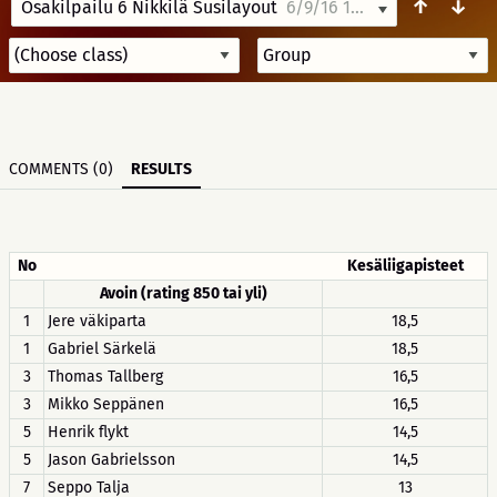
↑
↓
Osakilpailu 6 Nikkilä Susilayout
6/9/16 18:00
COMMENTS (0)
RESULTS
No
Kesäliigapisteet
Avoin (rating 850 tai yli)
1
Jere väkiparta
18,5
1
Gabriel Särkelä
18,5
3
Thomas Tallberg
16,5
3
Mikko Seppänen
16,5
5
Henrik flykt
14,5
5
Jason Gabrielsson
14,5
7
Seppo Talja
13