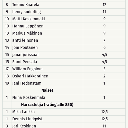
8
Teemu Kaarela
12
9
henry söderling
11
10
Matti Koskenmäki
9
10
Hannu Leppänen
9
10
Markus Mäkinen
9
13
antti leinonen
7
14
Joni Poutanen
6
15
janar jürissaar
4,5
15
Sami Pensala
4,5
17
William Engblom
3
18
Oskari Hakkarainen
2
19
Jani Hedenstam
1
Naiset
1
Niina Koskenmäki
1
Harrastelija (rating alle 850)
1
Mika Laukka
12,5
1
Dennis Lindqvist
12,5
3
Jari Keskinen
11