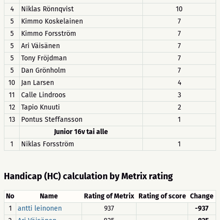
4
Niklas Rönnqvist
10
5
Kimmo Koskelainen
7
5
Kimmo Forsström
7
5
Ari Väisänen
7
5
Tony Fröjdman
7
5
Dan Grönholm
7
10
Jan Larsen
4
11
Calle Lindroos
3
12
Tapio Knuuti
2
13
Pontus Steffansson
1
Junior 16v tai alle
1
Niklas Forsström
1
Handicap (HC) calculation by Metrix rating
No
Name
Rating of Metrix
Rating of score
Change
1
antti leinonen
937
-937