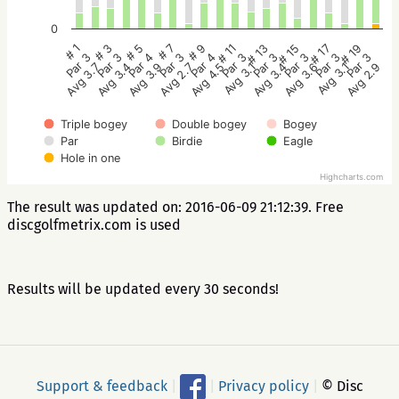
0
# 1
# 3
# 5
# 7
# 9
# 11
# 13
# 15
# 17
# 19
Par 3
Par 3
Par 4
Par 3
Par 4
Par 3
Par 3
Par 3
Par 3
Par 3
Avg 3.7
Avg 3.4
Avg 3.9
Avg 2.7
Avg 4.5
Avg 3.1
Avg 3.4
Avg 3.6
Avg 3.1
Avg 2.9
Triple bogey
Double bogey
Bogey
Par
Birdie
Eagle
Hole in one
Highcharts.com
The result was updated on: 2016-06-09 21:12:39. Free
discgolfmetrix.com is used
Results will be updated every 30 seconds!
Support & feedback
|
|
Privacy policy
|
© Disc