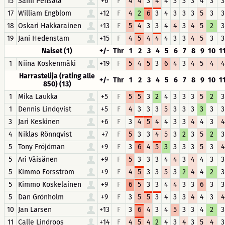
15
Sami Pensala
+6
F
4
4
3
4
4
3
3
3
4
3
3
17
William Engblom
+12
F
4
2
6
3
4
3
3
3
5
3
3
18
Oskari Hakkarainen
+13
F
5
4
3
3
4
4
3
4
5
2
3
19
Jani Hedenstam
+15
F
4
5
4
4
4
3
3
4
5
3
3
Naiset (1)
+/-
Thr
1
2
3
4
5
6
7
8
9
10
1
1
Niina Koskenmäki
+19
F
5
4
5
3
6
4
3
4
5
4
4
Harrastelija (rating alle
+/-
Thr
1
2
3
4
5
6
7
8
9
10
1
850) (13)
1
Mika Laukka
+5
F
5
5
3
2
4
3
3
3
5
2
3
1
Dennis Lindqvist
+5
F
4
3
3
3
5
3
3
3
3
3
3
3
Jari Keskinen
+6
F
3
4
5
4
4
3
3
4
4
3
4
4
Niklas Rönnqvist
+7
F
5
3
3
4
5
3
2
3
5
2
3
5
Tony Fröjdman
+9
F
3
6
4
5
3
3
3
3
5
3
4
5
Ari Väisänen
+9
F
5
3
3
3
4
4
3
4
4
3
3
5
Kimmo Forsström
+9
F
4
5
3
3
5
3
2
4
4
2
3
5
Kimmo Koskelainen
+9
F
6
5
3
3
4
4
3
3
6
3
3
5
Dan Grönholm
+9
F
3
5
5
3
4
3
3
4
4
3
4
10
Jan Larsen
+13
F
3
6
4
3
4
5
3
3
4
2
3
11
Calle Lindroos
+14
F
4
5
4
2
4
3
4
3
5
4
3