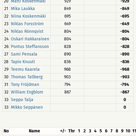
20
Matti Koskenmäki
929
-929
21
Mika Laukka
849
-849
22
Niina Koskenmäki
695
-695
23
Niklas Forsström
649
-649
24
Niklas Rönnqvist
804
-804
24
Oskari Hakkarainen
804
-804
26
Pontus Steffansson
828
-828
27
Sami Pensala
890
-890
28
Tapio Knuuti
836
-836
29
Teemu Kaarela
968
-968
30
Thomas Tallberg
903
-903
31
Tony Fröjdman
794
-794
32
William Engblom
867
-867
33
Seppo Talja
0
33
Mikko Seppänen
0
No
Name
+/-
Thr
1
2
3
4
5
6
7
8
9
10
1