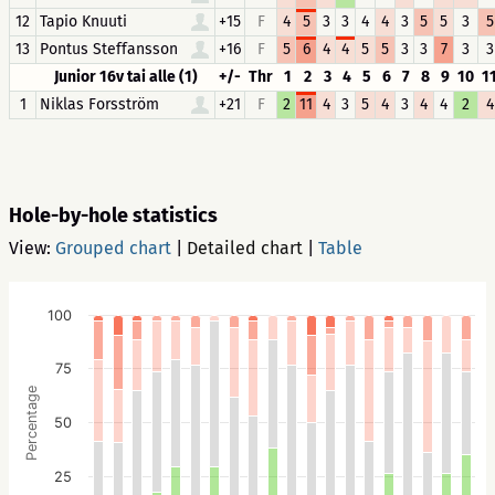
12
Tapio Knuuti
+15
F
4
5
3
3
4
4
3
5
5
3
5
13
Pontus Steffansson
+16
F
5
6
4
4
5
5
3
3
7
3
3
Junior 16v tai alle (1)
+/-
Thr
1
2
3
4
5
6
7
8
9
10
1
1
Niklas Forsström
+21
F
2
11
4
3
5
4
3
4
4
2
4
Hole-by-hole statistics
View:
Grouped chart
|
Detailed chart
|
Table
100
75
Percentage
50
25