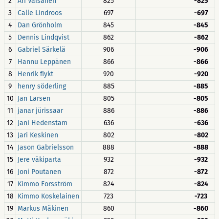
2
Ari Väisänen
825
-825
3
Calle Lindroos
697
-697
4
Dan Grönholm
845
-845
5
Dennis Lindqvist
862
-862
6
Gabriel Särkelä
906
-906
7
Hannu Leppänen
866
-866
8
Henrik flykt
920
-920
9
henry söderling
885
-885
10
Jan Larsen
805
-805
11
janar jürissaar
886
-886
12
Jani Hedenstam
636
-636
13
Jari Keskinen
802
-802
14
Jason Gabrielsson
888
-888
15
Jere väkiparta
932
-932
16
Joni Poutanen
872
-872
17
Kimmo Forsström
824
-824
18
Kimmo Koskelainen
723
-723
19
Markus Mäkinen
860
-860