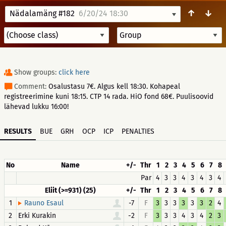
↑
↓
Nädalamäng #182
6/20/24 18:30
Show groups:
click here
Comment:
Osalustasu 7€. Algus kell 18:30. Kohapeal
registreerimine kuni 18:15. CTP 14 rada. HiO fond 68€. Puulisoovid
lähevad lukku 16:00!
RESULTS
BUE
GRH
OCP
ICP
PENALTIES
No
Name
+/-
Thr
1
2
3
4
5
6
7
8
Par
4
3
3
4
3
4
3
4
Eliit (>=931) (25)
+/-
Thr
1
2
3
4
5
6
7
8
1
-7
F
3
3
3
3
3
3
2
4
Rauno Esaul
2
Erki Kurakin
-2
F
3
3
3
4
3
4
2
3