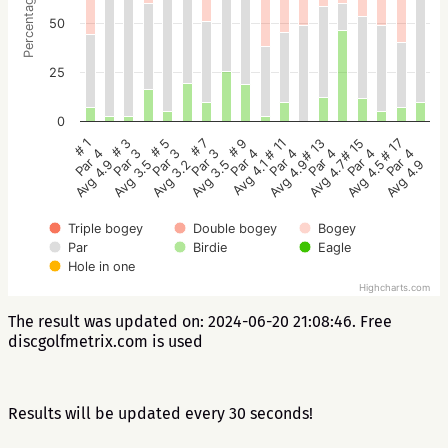
Percentage
50
25
0
# 5
# 3
# 1
# 17
# 15
# 13
# 11
# 9
# 7
Par 3
Par 3
Par 4
Par 4
Par 4
Par 4
Par 4
Par 4
Par 3
Avg 3.2
Avg 3.5
Avg 4.9
Avg 4.9
Avg 4.5
Avg 4.7
Avg 4.9
Avg 4.1
Avg 3.5
Triple bogey
Double bogey
Bogey
Par
Birdie
Eagle
Hole in one
Highcharts.com
The result was updated on: 2024-06-20 21:08:46. Free
discgolfmetrix.com is used
Results will be updated every 30 seconds!