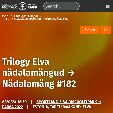
MAIN
FIND COMPETITION
TRILOGY ELVA NÄDALAMÄNGUD → NÄDALAMÄNG #182
Follow
Trilogy Elva
nädalamängud
→
Nädalamäng #182
6/20/24 18:30
|
SPORTLAND ELVA DISCGOLFIPARK →
PAR64 2022
|
ESTONIA, TARTU MAAKOND, ELVA