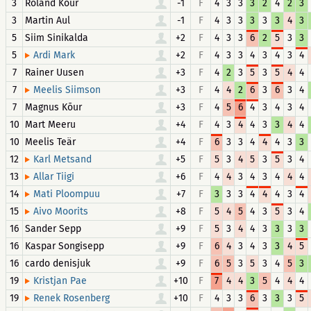
3
Roland Kõur
-1
F
4
3
3
3
2
4
2
3
3
Martin Aul
-1
F
4
3
3
3
3
3
4
3
5
Siim Sinikalda
+2
F
4
3
3
6
2
5
3
3
5
+2
F
4
3
3
4
3
4
3
4
Ardi Mark
7
Rainer Uusen
+3
F
4
2
3
5
3
5
4
4
7
+3
F
4
4
2
6
3
6
3
4
Meelis Siimson
7
Magnus Kõur
+3
F
4
5
6
4
3
4
3
4
10
Mart Meeru
+4
F
4
3
4
4
3
3
4
4
10
Meelis Teär
+4
F
6
3
3
4
4
4
3
3
12
+5
F
5
3
4
5
3
5
3
4
Karl Metsand
13
+6
F
4
4
3
4
3
4
4
4
Allar Tiigi
14
+7
F
3
3
3
4
4
4
3
4
Mati Ploompuu
15
+8
F
5
4
5
4
3
5
3
4
Aivo Moorits
16
Sander Sepp
+9
F
5
3
4
4
3
3
3
3
16
Kaspar Songisepp
+9
F
6
4
3
4
3
3
4
5
16
cardo denisjuk
+9
F
6
5
3
5
3
4
5
3
19
+10
F
7
4
4
3
5
4
4
4
Kristjan Pae
19
+10
F
4
3
3
6
3
3
3
5
Renek Rosenberg