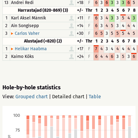
13
Andrei Redi
+18
F
6
3
6
3
3
3
6
5
Harrastajad (820-869) (3)
+/-
Thr
1
2
3
4
5
6
7
8
1
Karl Aksel Männik
+11
F
6
3
4
3
3
5
4
3
2
Ain Songisepp
+14
F
6
3
4
5
3
4
4
4
3
+30
F
6
5
3
5
5
5
4
5
Carlos Vaher
Alustajad (<820) (2)
+/-
Thr
1
2
3
4
5
6
7
8
1
+17
F
7
4
3
4
4
4
4
4
Helikar Haabma
2
Kaimo Kõks
+24
F
6
4
4
6
3
5
3
6
Hole-by-hole statistics
View:
Grouped chart
|
Detailed chart
|
Table
100
75