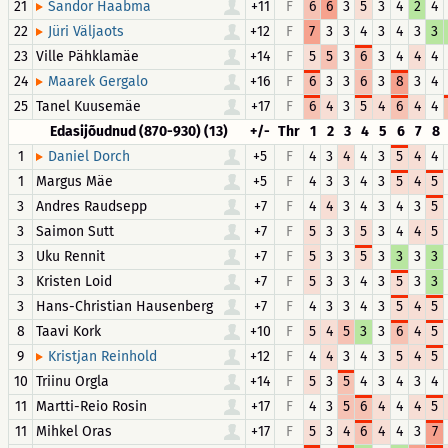
21
+11
F
6
6
3
5
3
4
2
4
Sandor Haabma
22
+12
F
7
3
3
4
3
4
3
3
Jüri Väljaots
23
Ville Pähklamäe
+14
F
5
5
3
6
3
4
4
4
24
+16
F
6
3
3
6
3
8
3
4
Maarek Gergalo
25
Tanel Kuusemäe
+17
F
6
4
3
5
4
6
4
4
Edasijõudnud (870-930) (13)
+/-
Thr
1
2
3
4
5
6
7
8
1
+5
F
4
3
4
4
3
5
4
4
Daniel Dorch
1
Margus Mäe
+5
F
4
3
3
4
3
5
4
5
3
Andres Raudsepp
+7
F
4
4
3
4
3
4
3
5
3
Saimon Sutt
+7
F
5
3
3
5
3
4
4
5
3
Uku Rennit
+7
F
5
3
3
5
3
3
3
3
3
Kristen Loid
+7
F
5
3
3
4
3
5
3
3
3
Hans-Christian Hausenberg
+7
F
4
3
3
4
3
5
4
5
8
Taavi Kork
+10
F
5
4
5
3
3
6
4
5
9
+12
F
4
4
3
4
3
5
4
5
Kristjan Reinhold
10
Triinu Orgla
+14
F
5
3
5
4
3
4
3
4
11
Martti-Reio Rosin
+17
F
4
3
5
6
4
4
4
5
11
Mihkel Oras
+17
F
5
3
4
6
4
4
3
7