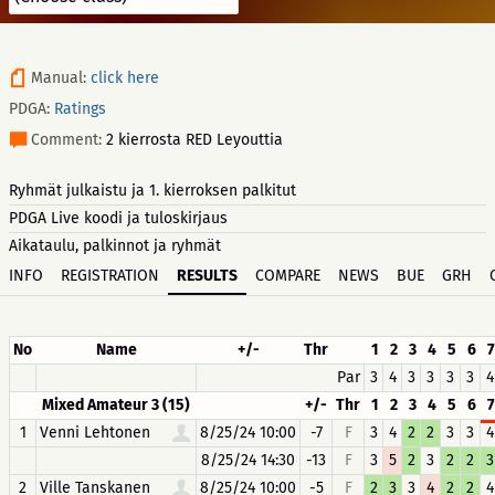
Manual:
click here
PDGA:
Ratings
Comment:
2 kierrosta RED Leyouttia
Ryhmät julkaistu ja 1. kierroksen palkitut
PDGA Live koodi ja tuloskirjaus
Aikataulu, palkinnot ja ryhmät
INFO
REGISTRATION
RESULTS
COMPARE
NEWS
BUE
GRH
No
Name
+/-
Thr
1
2
3
4
5
6
7
Par
3
4
3
3
3
3
4
Mixed Amateur 3 (15)
+/-
Thr
1
2
3
4
5
6
7
1
Venni Lehtonen
8/25/24 10:00
-7
F
3
4
2
2
3
3
4
8/25/24 14:30
-13
F
3
5
2
3
2
2
3
2
Ville Tanskanen
8/25/24 10:00
-5
F
2
3
3
4
2
2
4