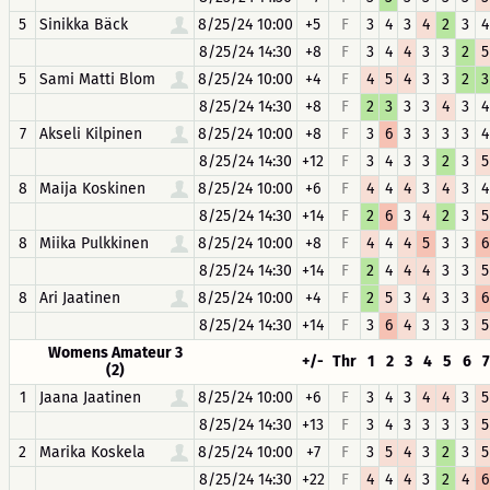
5
Sinikka Bäck
8/25/24 10:00
+5
F
3
4
3
4
2
3
4
8/25/24 14:30
+8
F
3
4
4
3
3
2
5
5
Sami Matti Blom
8/25/24 10:00
+4
F
4
5
4
3
3
2
3
8/25/24 14:30
+8
F
2
3
3
3
4
3
4
7
Akseli Kilpinen
8/25/24 10:00
+8
F
3
6
3
3
3
3
4
8/25/24 14:30
+12
F
3
4
3
3
2
3
5
8
Maija Koskinen
8/25/24 10:00
+6
F
4
4
4
3
4
3
4
8/25/24 14:30
+14
F
2
6
3
4
2
3
5
8
Miika Pulkkinen
8/25/24 10:00
+8
F
4
4
4
5
3
3
6
8/25/24 14:30
+14
F
2
4
4
4
3
3
5
8
Ari Jaatinen
8/25/24 10:00
+4
F
2
5
3
4
3
3
6
8/25/24 14:30
+14
F
3
6
4
3
3
3
5
Womens Amateur 3
+/-
Thr
1
2
3
4
5
6
7
(2)
1
Jaana Jaatinen
8/25/24 10:00
+6
F
3
4
3
4
4
3
5
8/25/24 14:30
+13
F
3
4
3
3
3
3
5
2
Marika Koskela
8/25/24 10:00
+7
F
3
5
4
3
2
3
5
8/25/24 14:30
+22
F
4
4
4
3
2
4
6