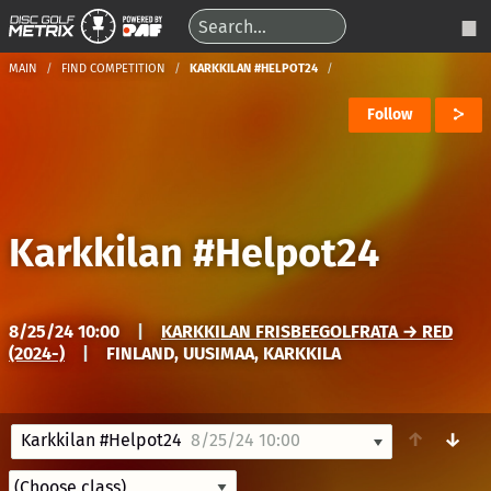
MAIN
FIND COMPETITION
KARKKILAN #HELPOT24
Follow
Karkkilan #Helpot24
8/25/24 10:00
|
KARKKILAN FRISBEEGOLFRATA → RED
(2024-)
|
FINLAND, UUSIMAA, KARKKILA
↑
↓
Karkkilan #Helpot24
8/25/24 10:00