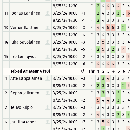
8/25/24 14:30
-1
F
2
4
4
3
4
3
4
11
Joonas Lahtinen
8/25/24 10:00
+1
F
2
4
3
3
2
3
6
8/25/24 14:30
-1
F
2
4
3
3
3
3
4
13
Verner Raittinen
8/25/24 10:00
+3
F
4
4
5
5
3
2
4
8/25/24 14:30
+4
F
3
4
3
3
3
3
4
14
Juha Savolainen
8/25/24 10:00
+3
F
3
5
3
3
3
3
4
8/25/24 14:30
+5
F
2
5
3
2
3
4
4
15
Iiro Lönnqvist
8/25/24 10:00
+2
F
3
4
3
3
3
3
5
8/25/24 14:30
+6
F
4
4
4
4
3
3
4
Mixed Amateur 4 (10)
+/-
Thr
1
2
3
4
5
6
7
1
Atte Lappalainen
8/25/24 10:00
+3
F
3
3
4
3
3
3
4
8/25/24 14:30
-2
F
2
3
3
3
3
2
5
2
Seppo Jalkanen
8/25/24 10:00
-1
F
3
3
3
3
2
3
4
8/25/24 14:30
+2
F
5
4
4
3
2
3
4
2
Teuvo Kilpiö
8/25/24 10:00
+3
F
3
4
3
3
3
3
4
8/25/24 14:30
+2
F
4
4
3
3
2
3
3
4
Jari Haakanen
8/25/24 10:00
+7
F
3
5
4
3
3
3
4
8/25/24 14:30
+7
F
3
3
3
3
3
3
5