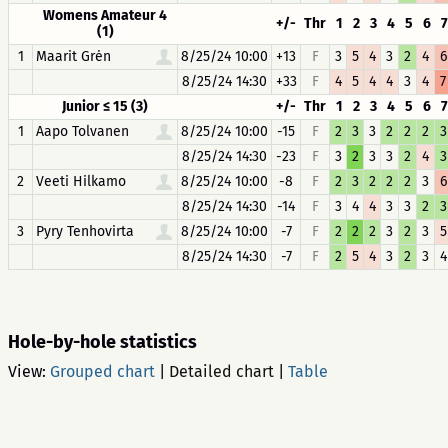
Womens Amateur 4
+/-
Thr
1
2
3
4
5
6
7
(1)
1
Maarit Grėn
8/25/24 10:00
+13
F
3
5
4
3
2
4
6
8/25/24 14:30
+33
F
4
5
4
4
3
4
7
Junior ≤ 15 (3)
+/-
Thr
1
2
3
4
5
6
7
1
Aapo Tolvanen
8/25/24 10:00
-15
F
2
3
3
2
2
2
3
8/25/24 14:30
-23
F
3
2
3
3
2
4
3
2
Veeti Hilkamo
8/25/24 10:00
-8
F
2
3
2
2
2
3
6
8/25/24 14:30
-14
F
3
4
4
3
3
2
3
3
Pyry Tenhovirta
8/25/24 10:00
-7
F
2
2
2
3
2
3
5
8/25/24 14:30
-7
F
2
5
4
3
2
3
4
Hole-by-hole statistics
View:
Grouped chart
|
Detailed chart
|
Table