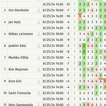
8/25/24 14:30
-12
F
2
3
2
3
3
2
3
3
Iiro Stenholm
8/25/24 10:00
-7
F
2
3
3
4
3
2
3
8/25/24 14:30
-10
F
5
4
3
3
3
2
3
4
Jan Katz
8/25/24 10:00
-4
F
2
3
3
3
3
3
3
8/25/24 14:30
-9
F
2
3
3
3
2
2
3
4
Niklas Leinonen
8/25/24 10:00
-3
F
3
4
4
2
3
2
4
8/25/24 14:30
-9
F
3
4
2
3
2
2
4
6
Joakim Katz
8/25/24 10:00
-2
F
4
2
4
4
2
3
4
8/25/24 14:30
-8
F
3
2
3
3
2
2
5
7
Markku Ollila
8/25/24 10:00
-4
F
3
3
3
3
2
3
3
8/25/24 14:30
-7
F
2
3
3
3
2
3
4
7
Kim Mujunen
8/25/24 10:00
0
F
3
3
4
2
4
3
5
8/25/24 14:30
-7
F
3
3
3
3
4
2
4
9
Eero Eini
8/25/24 10:00
+3
F
3
5
3
4
4
4
6
8/25/24 14:30
-4
F
2
3
4
3
2
3
3
10
Sami Franssila
8/25/24 10:00
-1
F
3
4
3
3
2
3
4
8/25/24 14:30
-2
F
3
4
3
3
3
3
4
11
Eetu Samposalo
8/25/24 10:00
+1
F
3
3
5
4
3
3
4