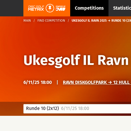
Competitions
Statisti
MAIN
FIND COMPETITION
UKESGOLF IL RAVN 2025 → RUNDE 10 (2X
Ukesgolf IL Ravn
6/11/25 18:00
|
RAVN DISKGOLFPARK → 12 HULL 
Runde 10 (2x12)
6/11/25 18:00