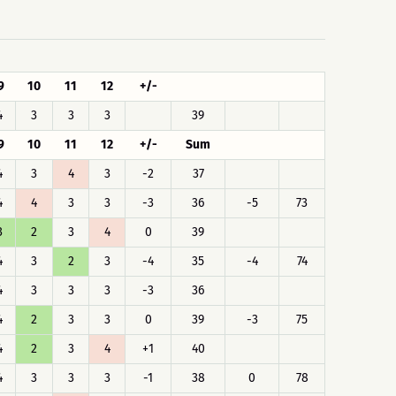
9
10
11
12
+/-
4
3
3
3
39
9
10
11
12
+/-
Sum
4
3
4
3
-2
37
4
4
3
3
-3
36
-5
73
3
2
3
4
0
39
4
3
2
3
-4
35
-4
74
4
3
3
3
-3
36
4
2
3
3
0
39
-3
75
4
2
3
4
+1
40
4
3
3
3
-1
38
0
78