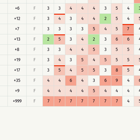
+6
F
3
3
4
4
4
3
5
4
+12
F
3
4
3
4
4
2
5
4
+7
F
3
3
3
3
5
4
5
7
+13
F
2
5
3
4
2
3
6
6
+8
F
3
3
4
4
5
3
5
5
+19
F
3
4
3
5
4
5
5
5
+17
F
3
5
4
5
5
3
8
5
+35
F
4
4
6
4
3
6
9
4
+9
F
4
4
4
4
5
4
4
4
+999
F
7
7
7
7
7
7
7
4