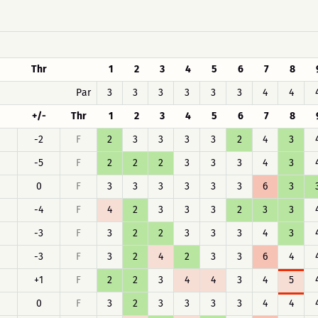
Thr
1
2
3
4
5
6
7
8
Par
3
3
3
3
3
3
4
4
+/-
Thr
1
2
3
4
5
6
7
8
-2
F
2
3
3
3
3
2
4
3
-5
F
2
2
2
3
3
3
4
3
0
F
3
3
3
3
3
3
6
3
-4
F
4
2
3
3
3
2
3
3
-3
F
3
2
2
3
3
3
4
3
-3
F
3
2
4
2
3
3
6
4
+1
F
2
2
3
4
4
3
4
5
0
F
3
2
3
3
3
3
4
4