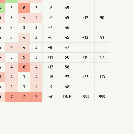
3
3
6
3
+6
45
5
3
4
4
+6
45
+12
90
4
3
3
3
+7
46
4
3
4
3
+6
45
+13
91
4
4
4
3
+8
47
5
3
5
3
+11
50
+19
97
4
4
6
4
+17
56
6
4
3
4
+18
57
+35
113
4
4
3
4
+9
48
5
7
7
7
+40
DNF
+999
999