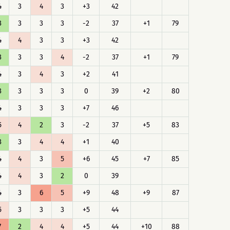
4
3
4
3
+3
42
3
3
3
3
-2
37
+1
79
4
4
3
3
+3
42
3
3
3
4
-2
37
+1
79
4
3
4
3
+2
41
3
3
3
3
0
39
+2
80
4
3
3
3
+7
46
5
4
2
3
-2
37
+5
83
3
3
4
4
+1
40
4
4
3
5
+6
45
+7
85
4
4
3
2
0
39
4
3
6
5
+9
48
+9
87
5
3
3
3
+5
44
7
2
4
4
+5
44
+10
88