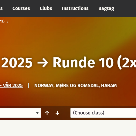
cs
Courses
Clubs
Instructions
Bagtag
12)
 2025
→
Runde 10 (2x
- VÅR 2025
|
NORWAY, MØRE OG ROMSDAL, HARAM
↑
↓