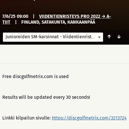
7/6/25 09:00
|
VIIDENTIENRISTEYS PRO 2022 → A-
TIIT
|
FINLAND, SATAKUNTA, KANKAANPÄÄ
↑
↓
Junioreiden SM-karsinnat - Viidentienristeys (linkki kisaan)
Free discgolfmetrix.com is used
Results will be updated every 30 seconds!
Linkki kilpailun sivulle:
https://discgolfmetrix.com/3213724