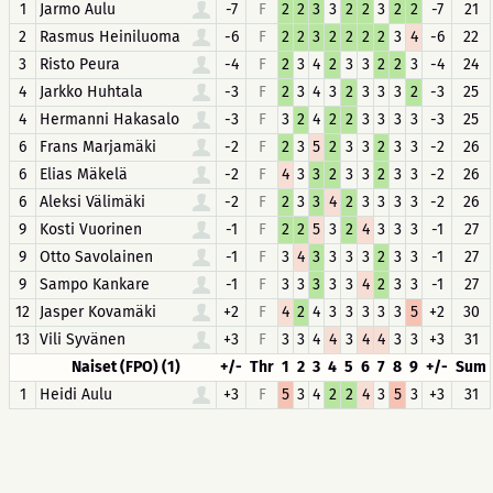
1
Jarmo Aulu
-7
F
2
2
3
3
2
2
3
2
2
-7
21
2
Rasmus Heiniluoma
-6
F
2
2
3
2
2
2
2
3
4
-6
22
3
Risto Peura
-4
F
2
3
4
2
3
3
2
2
3
-4
24
4
Jarkko Huhtala
-3
F
2
3
4
3
2
3
3
3
2
-3
25
4
Hermanni Hakasalo
-3
F
3
2
4
2
2
3
3
3
3
-3
25
6
Frans Marjamäki
-2
F
2
3
5
2
3
3
2
3
3
-2
26
6
Elias Mäkelä
-2
F
4
3
3
2
3
3
2
3
3
-2
26
6
Aleksi Välimäki
-2
F
2
3
3
4
2
3
3
3
3
-2
26
9
Kosti Vuorinen
-1
F
2
2
5
3
2
4
3
3
3
-1
27
9
Otto Savolainen
-1
F
3
4
3
3
3
3
2
3
3
-1
27
9
Sampo Kankare
-1
F
3
3
3
3
3
4
2
3
3
-1
27
12
Jasper Kovamäki
+2
F
4
2
4
3
3
3
3
3
5
+2
30
13
Vili Syvänen
+3
F
3
3
4
4
3
4
4
3
3
+3
31
Naiset (FPO) (1)
+/-
Thr
1
2
3
4
5
6
7
8
9
+/-
Sum
1
Heidi Aulu
+3
F
5
3
4
2
2
4
3
5
3
+3
31