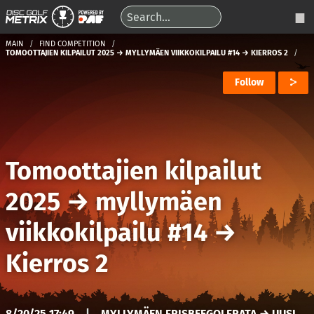
MAIN
FIND COMPETITION
TOMOOTTAJIEN KILPAILUT 2025 → MYLLYMÄEN VIIKKOKILPAILU #14 → KIERROS 2
Follow
Tomoottajien kilpailut
2025
→
myllymäen
viikkokilpailu #14
→
Kierros 2
8/20/25 17:49
|
MYLLYMÄEN FRISBEEGOLFRATA → UUSI