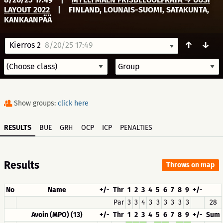
LAYOUT 2022
|
FINLAND, LOUNAIS-SUOMI, SATAKUNTA,
KANKAANPÄÄ
↑
↓
Kierros 2
8/20/25 17:49
Show groups:
click here
RESULTS
BUE
GRH
OCP
ICP
PENALTIES
Results
Throws on map
No
Name
+/-
Thr
1
2
3
4
5
6
7
8
9
+/-
Par
3
3
4
3
3
3
3
3
3
28
Avoin (MPO) (13)
+/-
Thr
1
2
3
4
5
6
7
8
9
+/-
Sum