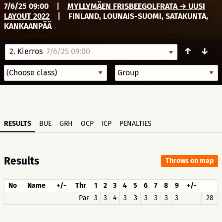
7/6/25 09:00
|
MYLLYMÄEN FRISBEEGOLFRATA → UUSI
LAYOUT 2022
|
FINLAND, LOUNAIS-SUOMI, SATAKUNTA,
KANKAANPÄÄ
↑
↓
2. Kierros
7/6/25 09:00
RESULTS
BUE
GRH
OCP
ICP
PENALTIES
Results
Throws on map
No
Name
+/-
Thr
1
2
3
4
5
6
7
8
9
+/-
Par
3
3
4
3
3
3
3
3
3
28