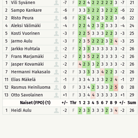
1
Vili Syvänen
-7
F
2
2
4
2
2
2
2
2
3
-7
21
2
Sampo Kankare
-6
F
3
3
3
2
2
3
2
2
2
-6
22
2
Risto Peura
-6
F
2
2
4
2
2
3
2
2
3
-6
22
4
Aleksi Välimäki
-4
F
2
2
4
2
3
2
3
3
3
-4
24
5
Kosti Vuorinen
-3
F
2
2
5
3
3
3
2
2
3
-3
25
5
Jarmo Aulu
-3
F
2
3
5
2
2
2
3
2
4
-3
25
7
Jarkko Huhtala
-2
F
2
3
3
3
3
3
3
3
3
-2
26
7
Frans Marjamäki
-2
F
2
3
5
2
2
3
3
3
3
-2
26
7
Jasper Kovamäki
-2
F
4
2
3
3
2
3
3
3
3
-2
26
7
Hermanni Hakasalo
-2
F
3
3
3
3
3
4
2
2
3
-2
26
11
Elias Mäkelä
-1
F
3
3
4
3
3
3
2
2
4
-1
27
12
Rasmus Heiniluoma
0
F
3
3
4
2
3
3
3
2
5
0
28
13
Otto Savolainen
+1
F
3
3
4
4
3
3
3
3
3
+1
29
Naiset (FPO) (1)
+/-
Thr
1
2
3
4
5
6
7
8
9
+/-
Sum
1
Heidi Aulu
-2
F
2
3
3
3
3
3
2
3
4
-2
26