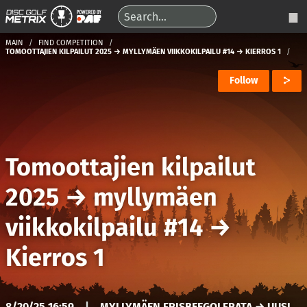
MAIN
FIND COMPETITION
TOMOOTTAJIEN KILPAILUT 2025 → MYLLYMÄEN VIIKKOKILPAILU #14 → KIERROS 1
Follow
Tomoottajien kilpailut
2025
→
myllymäen
viikkokilpailu #14
→
Kierros 1
8/20/25 16:59
|
MYLLYMÄEN FRISBEEGOLFRATA → UUSI