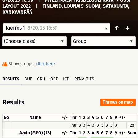
LAYOUT 2022
|
FINLAND, LOUNAIS-SUOMI, SATAKUNTA,
KANKAANPÄÄ
↑
↓
Kierros 1
8/20/25 16:59
Show groups:
click here
RESULTS
BUE
GRH
OCP
ICP
PENALTIES
Results
Throws on map
No
Name
+/-
Thr
1
2
3
4
5
6
7
8
9
+/-
Par
3
3
4
3
3
3
3
3
3
28
Avoin (MPO) (13)
+/-
Thr
1
2
3
4
5
6
7
8
9
+/-
Sum