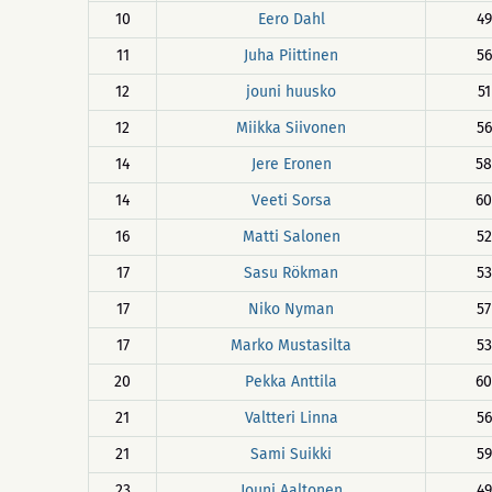
10
Eero Dahl
49
11
Juha Piittinen
56
12
jouni huusko
51
12
Miikka Siivonen
56
14
Jere Eronen
58
14
Veeti Sorsa
60
16
Matti Salonen
52
17
Sasu Rökman
53
17
Niko Nyman
57
17
Marko Mustasilta
53
20
Pekka Anttila
60
21
Valtteri Linna
56
21
Sami Suikki
59
23
Jouni Aaltonen
49