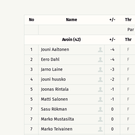
No
Name
+/-
Thr
Par
Avoin (42)
+/-
Thr
1
Jouni Aaltonen
-4
F
2
Eero Dahl
-4
F
3
Jarno Laine
-3
F
4
jouni huusko
-2
F
5
Joonas Rintala
-1
F
5
Matti Salonen
-1
F
7
Sasu Rökman
0
F
7
Marko Mustasilta
0
F
7
Marko Teivainen
0
F