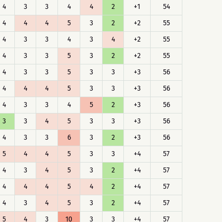
4
3
3
4
4
2
+1
54
4
4
4
5
3
2
+2
55
4
3
3
4
3
4
+2
55
4
3
3
5
3
2
+2
55
4
3
3
5
3
3
+3
56
4
4
4
5
3
3
+3
56
4
3
3
4
5
2
+3
56
3
3
4
5
3
3
+3
56
4
3
3
6
3
2
+3
56
5
4
4
5
3
3
+4
57
4
3
4
5
3
2
+4
57
4
4
4
5
4
2
+4
57
4
3
4
5
3
2
+4
57
5
4
3
10
3
3
+4
57