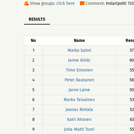
Show groups:
click here
Comment:
Holaripotti 13
RESULTS
No
Name
Resu
1
Marko Salmi
57
2
Janne Kiiski
60
3
Timo Siivonen
55
4
Peter Rautanen
58
5
Jarno Laine
50
6
Marko Teivainen
53
7
Joonas Rintala
52
8
Katri Ahonen
63
9
Juha-Matti Tuori
55