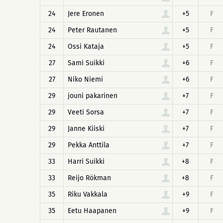
24
Jere Eronen
+5
F
24
Peter Rautanen
+5
F
24
Ossi Kataja
+5
F
27
Sami Suikki
+6
F
27
Niko Niemi
+6
F
29
jouni pakarinen
+7
F
29
Veeti Sorsa
+7
F
29
Janne Kiiski
+7
F
29
Pekka Anttila
+7
F
33
Harri Suikki
+8
F
33
Reijo Rökman
+8
F
35
Riku Vakkala
+9
F
35
Eetu Haapanen
+9
F