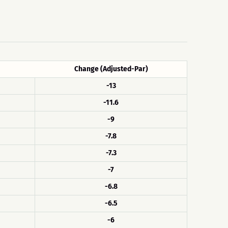
Change (Adjusted-Par)
-13
-11.6
-9
-7.8
-7.3
-7
-6.8
-6.5
-6