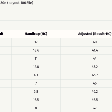
3,30e (payout 106,65e)
lt
Handicap (HC)
Adjusted (Result-HC)
17
40
18.6
41.4
11
44
12.8
45.2
4.3
45.7
7
46
5.8
46.2
16.5
46.5
8
47