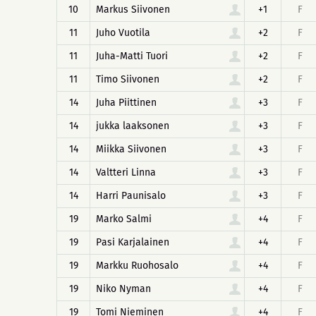
10
Markus Siivonen
+1
F
11
Juho Vuotila
+2
F
11
Juha-Matti Tuori
+2
F
11
Timo Siivonen
+2
F
14
Juha Piittinen
+3
F
14
jukka laaksonen
+3
F
14
Miikka Siivonen
+3
F
14
Valtteri Linna
+3
F
14
Harri Paunisalo
+3
F
19
Marko Salmi
+4
F
19
Pasi Karjalainen
+4
F
19
Markku Ruohosalo
+4
F
19
Niko Nyman
+4
F
19
Tomi Nieminen
+4
F