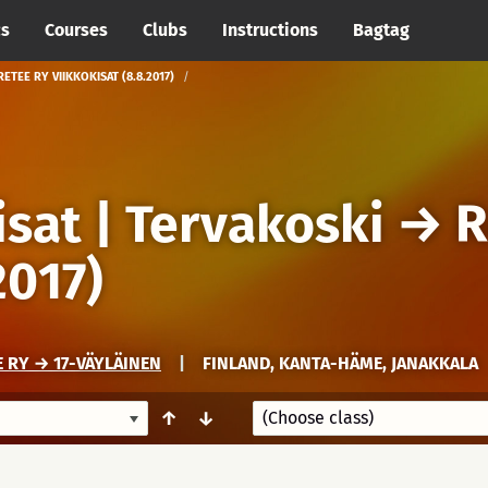
cs
Courses
Clubs
Instructions
Bagtag
ETEE RY VIIKKOKISAT (8.8.2017)
isat | Tervakoski
→
R
2017)
E RY → 17-VÄYLÄINEN
|
FINLAND, KANTA-HÄME, JANAKKALA
↑
↓