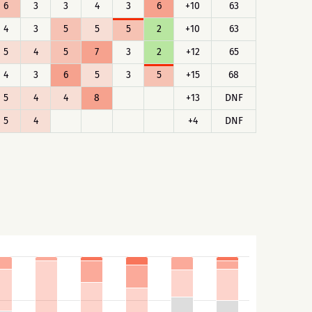
6
3
3
4
3
6
+10
63
4
3
5
5
5
2
+10
63
5
4
5
7
3
2
+12
65
4
3
6
5
3
5
+15
68
5
4
4
8
+13
DNF
5
4
+4
DNF