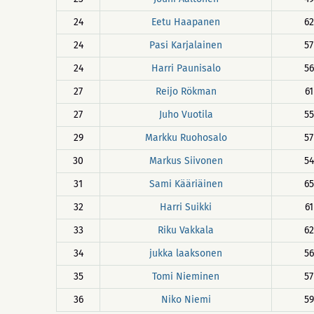
24
Eetu Haapanen
62
24
Pasi Karjalainen
57
24
Harri Paunisalo
56
27
Reijo Rökman
61
27
Juho Vuotila
55
29
Markku Ruohosalo
57
30
Markus Siivonen
54
31
Sami Kääriäinen
65
32
Harri Suikki
61
33
Riku Vakkala
62
34
jukka laaksonen
56
35
Tomi Nieminen
57
36
Niko Niemi
59