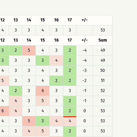
12
13
14
15
16
17
+/-
4
3
3
4
3
3
53
12
13
14
15
16
17
+/-
Sum
3
2
5
4
3
2
-4
49
3
3
3
3
4
2
-4
49
4
3
3
4
3
2
-3
50
5
3
3
4
2
2
-2
51
4
2
3
6
3
3
-1
52
4
4
3
5
3
2
-1
52
6
4
3
4
3
2
0
53
4
3
5
3
4
4
0
53
4
3
4
5
3
2
0
53