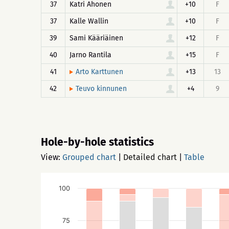
37
Katri Ahonen
+10
F
37
Kalle Wallin
+10
F
39
Sami Kääriäinen
+12
F
40
Jarno Rantila
+15
F
41
+13
13
Arto Karttunen
42
+4
9
Teuvo kinnunen
Hole-by-hole statistics
View:
Grouped chart
|
Detailed chart
|
Table
100
75