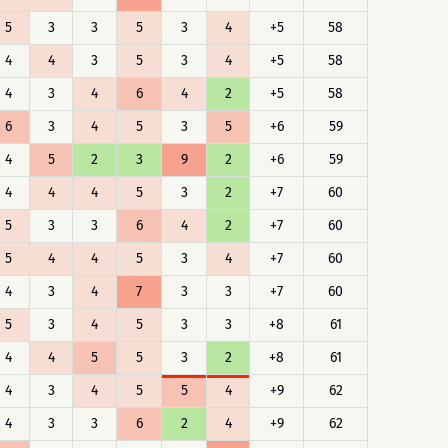
5
3
3
5
3
4
+5
58
4
4
3
5
3
4
+5
58
4
3
4
6
4
2
+5
58
6
3
4
5
3
5
+6
59
4
5
2
3
9
2
+6
59
4
4
4
5
3
2
+7
60
5
3
3
6
4
2
+7
60
5
4
4
5
3
4
+7
60
4
3
4
7
3
3
+7
60
5
3
4
5
3
3
+8
61
4
4
5
5
3
2
+8
61
4
3
4
5
5
4
+9
62
4
3
3
6
2
4
+9
62