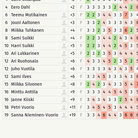
4
Eero Dahl
+2
F
3
3
3
3
3
2
4
4
2
6
Teemu Mutikainen
+3
F
2
2
3
4
4
3
3
7
3
6
Jouni Aaltonen
+3
F
3
3
2
4
3
3
3
4
3
8
Miikka Tuhkanen
+4
F
3
3
2
3
5
3
3
6
2
8
Sami Suikki
+4
F
2
2
3
4
4
2
4
3
4
10
Harri Suikki
+5
F
2
2
3
4
4
2
4
5
3
10
Ari Lukkarinen
+5
F
2
3
2
3
5
3
4
4
4
12
Ari Ruohosalo
+6
F
4
3
3
4
5
2
3
5
2
12
Juho Vuotila
+6
F
3
3
3
3
4
3
4
3
5
12
Sami Ilves
+6
F
3
3
4
5
3
3
3
4
3
15
Miikka Siivonen
+8
F
2
4
2
3
4
3
3
5
4
16
Minttu Anttila
+9
F
3
3
3
4
4
5
4
5
3
16
Janne Kiiski
+9
F
3
4
3
4
3
3
2
5
4
18
Petri Vuorio
+11
F
3
4
5
4
5
3
4
4
4
19
Sanna Nieminen-Vuorio
+19
F
3
3
4
6
4
4
3
6
6