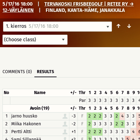
5/17/16 18:00
|
TERVAKOSKI FRISBEEGOLF | RETEE RY →
12-VÄYLÄINEN
|
FINLAND, KANTA-HÄME, JANAKKALA
↑
↓
1. kierros
5/17/16 18:00
COMMENTS (0)
RESULTS
No
Name
+/-
Thr
1
2
3
4
5
6
7
8
9
1
Par
3
3
3
3
3
3
3
3
3
Avoin (19)
+/-
Thr
1
2
3
4
5
6
7
8
9
1
1
jarno huusko
-3
F
2
2
2
3
3
2
4
3
3
2
Miika Hakonen
-2
F
2
3
3
3
3
2
2
3
3
3
Pertti Altti
+1
F
2
2
2
3
3
3
3
3
4
4
Sami Sillanpää
+2
F
2
3
3
3
3
3
3
5
4