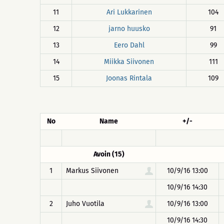
11
Ari Lukkarinen
104
12
jarno huusko
91
13
Eero Dahl
99
14
Miikka Siivonen
111
15
Joonas Rintala
109
No
Name
+/-
Avoin (15)
1
Markus Siivonen
10/9/16 13:00
10/9/16 14:30
2
Juho Vuotila
10/9/16 13:00
10/9/16 14:30