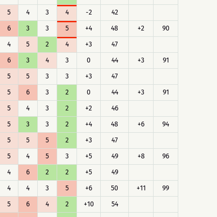
5
4
3
4
-2
42
6
3
3
5
+4
48
+2
90
4
5
2
4
+3
47
6
3
4
3
0
44
+3
91
5
5
3
3
+3
47
5
6
3
2
0
44
+3
91
5
4
3
2
+2
46
5
3
3
2
+4
48
+6
94
5
5
5
2
+3
47
5
4
5
3
+5
49
+8
96
4
6
2
2
+5
49
4
4
3
5
+6
50
+11
99
5
6
4
2
+10
54