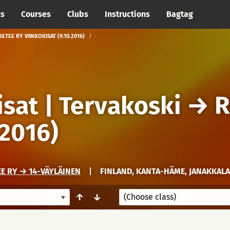
cs
Courses
Clubs
Instructions
Bagtag
ETEE RY VIIKKOKISAT (9.10.2016)
isat | Tervakoski
→
R
.2016)
EE RY → 14-VÄYLÄINEN
|
FINLAND, KANTA-HÄME, JANAKKALA
↑
↓