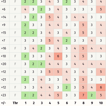
+13
F
2
2
3
4
3
2
3
4
3
4
+6
F
4
3
2
3
4
3
3
3
3
5
+14
F
3
2
3
5
4
3
4
4
3
3
+9
F
2
3
3
4
4
3
3
5
3
4
+15
F
2
2
3
4
3
4
3
5
3
4
+7
F
3
3
3
5
4
2
3
3
4
3
+16
F
3
4
2
3
4
3
4
5
4
4
+10
F
2
3
3
4
6
3
4
5
3
3
+20
F
3
2
2
4
4
3
4
4
4
4
+12
F
3
3
3
5
5
4
3
4
3
5
+21
F
2
3
4
3
3
4
3
5
3
3
+12
F
3
3
4
4
3
2
3
5
4
6
+23
F
2
2
4
4
5
3
3
7
2
5
+/-
Thr
1
2
3
4
5
6
7
8
9
10