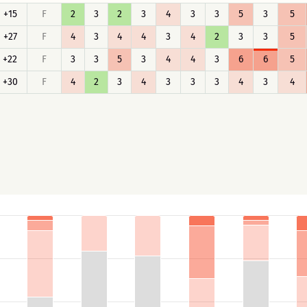
+15
F
2
3
2
3
4
3
3
5
3
5
+27
F
4
3
4
4
3
4
2
3
3
5
+22
F
3
3
5
3
4
4
3
6
6
5
+30
F
4
2
3
4
3
3
3
4
3
4