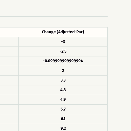
Change (Adjusted-Par)
-3
-2.5
-0.099999999999994
2
3.3
4.8
4.9
5.7
6.1
9.2