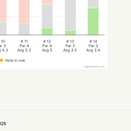
 10
# 11
# 12
# 13
# 14
ar 3
Par 4
Par 4
Par 3
Par 3
g 4.3
Avg 5.3
Avg 5
Avg 3.5
Avg 3.4
Hole in one
Highcharts.com
026