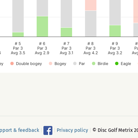
# 5
# 6
# 7
# 8
# 9
#
Par 3
Par 3
Par 3
Par 3
Par 3
P
6
Avg 3.5
Avg 2.9
Avg 3.1
Avg 4.2
Avg 3.2
Av
ey
Double bogey
Bogey
Par
Birdie
Eagle
pport & feedback
|
|
Privacy policy
|
© Disc Golf Metrix 2