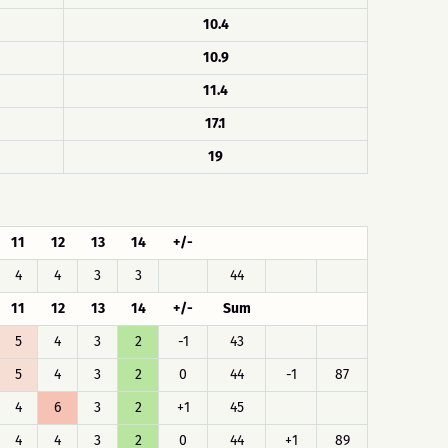
10.4
10.9
11.4
17.1
19
11
12
13
14
+/-
4
4
3
3
44
11
12
13
14
+/-
Sum
5
4
3
2
-1
43
5
4
3
2
0
44
-1
87
4
6
3
2
+1
45
4
4
3
2
0
44
+1
89