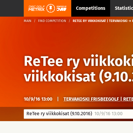
Competitions
Statisti
MAIN
FIND COMPETITION
RETEE RY VIIKKOKISAT | TERVAKOSKI → R
ReTee ry viikkok
viikkokisat (9.10
10/9/16 13:00
|
TERVAKOSKI FRISBEEGOLF | RET
ReTee ry viikkokisat (9.10.2016)
10/9/16 13:00