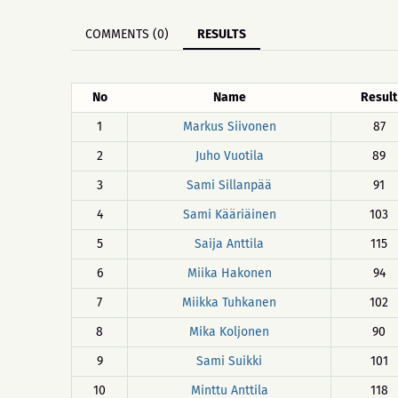
COMMENTS (0)
RESULTS
No
Name
Result
1
Markus Siivonen
87
2
Juho Vuotila
89
3
Sami Sillanpää
91
4
Sami Kääriäinen
103
5
Saija Anttila
115
6
Miika Hakonen
94
7
Miikka Tuhkanen
102
8
Mika Koljonen
90
9
Sami Suikki
101
10
Minttu Anttila
118