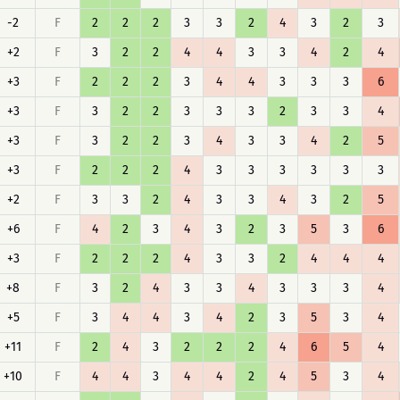
-2
F
2
2
2
3
3
2
4
3
2
3
+2
F
3
2
2
4
4
3
3
4
2
4
+3
F
2
2
2
3
4
4
3
3
3
6
+3
F
3
2
2
3
3
3
2
3
3
4
+3
F
3
2
2
3
4
3
3
4
2
5
+3
F
2
2
2
4
3
3
3
3
3
3
+2
F
3
3
2
4
3
3
4
3
2
5
+6
F
4
2
3
4
3
2
3
5
3
6
+3
F
2
2
2
4
3
3
2
4
4
4
+8
F
3
2
4
3
3
4
3
3
3
4
+5
F
3
4
4
3
4
2
3
5
3
4
+11
F
2
4
3
2
2
2
4
6
5
4
+10
F
4
4
3
4
4
2
4
5
3
4