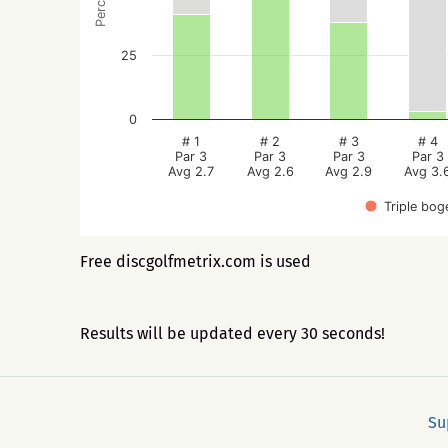
25
0
# 1
# 2
# 3
# 4
Par 3
Par 3
Par 3
Par 3
Avg 2.7
Avg 2.6
Avg 2.9
Avg 3.
Triple bog
Free discgolfmetrix.com is used
Results will be updated every 30 seconds!
Su