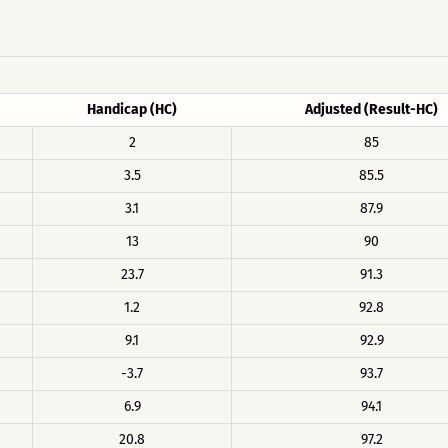
Handicap (HC)
Adjusted (Result-HC)
2
85
3.5
85.5
3.1
87.9
13
90
23.7
91.3
1.2
92.8
9.1
92.9
-3.7
93.7
6.9
94.1
20.8
97.2