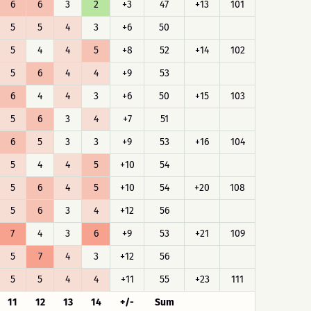
6
6
3
2
+3
47
+13
101
5
5
4
3
+6
50
5
4
4
5
+8
52
+14
102
5
6
4
4
+9
53
6
4
4
3
+6
50
+15
103
5
6
3
4
+7
51
6
5
3
3
+9
53
+16
104
5
4
4
5
+10
54
5
6
4
5
+10
54
+20
108
5
6
3
4
+12
56
7
4
3
6
+9
53
+21
109
5
7
4
3
+12
56
5
5
4
4
+11
55
+23
111
11
12
13
14
+/-
Sum