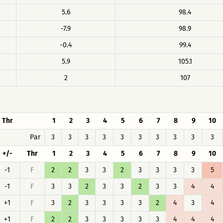
5.6
98.4
-7.9
98.9
-0.4
99.4
5.9
105.1
2
107
Thr
1
2
3
4
5
6
7
8
9
10
Par
3
3
3
3
3
3
3
3
3
3
+/-
Thr
1
2
3
4
5
6
7
8
9
10
-1
F
2
2
3
3
2
3
3
3
3
5
-1
F
3
3
2
3
3
2
3
3
4
4
+1
F
3
2
3
3
3
3
2
4
3
4
+1
F
2
2
3
3
3
3
3
4
4
4