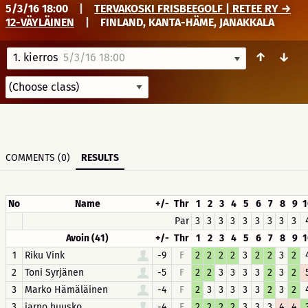
5/3/16 18:00
|
TERVAKOSKI FRISBEEGOLF | RETEE RY →
12-VÄYLÄINEN
|
FINLAND, KANTA-HÄME, JANAKKALA
↑
↓
1. kierros
5/3/16 18:00
COMMENTS (0)
RESULTS
No
Name
+/-
Thr
1
2
3
4
5
6
7
8
9
1
Par
3
3
3
3
3
3
3
3
3
Avoin (41)
+/-
Thr
1
2
3
4
5
6
7
8
9
1
1
Riku Vink
-9
F
2
2
2
2
3
2
2
3
2
2
Toni Syrjänen
-5
F
2
2
3
3
3
3
2
3
2
3
Marko Hämäläinen
-4
F
2
3
3
3
3
3
2
3
2
3
jarno huusko
-4
F
2
2
2
2
3
3
3
4
4