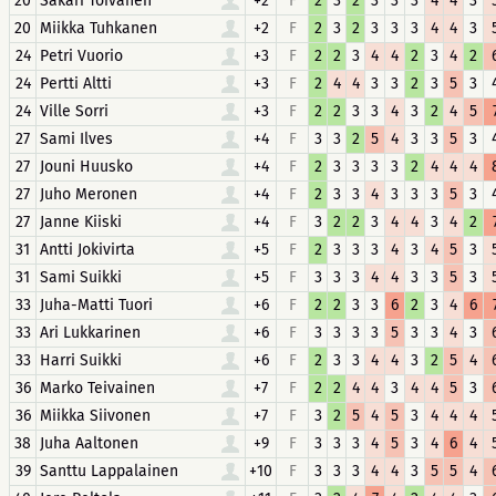
20
Sakari Toivanen
+2
F
2
3
2
3
3
3
4
4
3
20
Miikka Tuhkanen
+2
F
2
3
2
3
3
3
4
4
3
24
Petri Vuorio
+3
F
2
2
3
4
4
2
3
4
2
24
Pertti Altti
+3
F
2
4
4
3
3
2
3
5
3
24
Ville Sorri
+3
F
2
2
3
3
4
3
2
4
5
27
Sami Ilves
+4
F
3
3
2
5
4
3
3
5
3
27
Jouni Huusko
+4
F
2
3
3
3
3
2
4
4
4
27
Juho Meronen
+4
F
2
3
3
4
3
3
3
5
3
27
Janne Kiiski
+4
F
3
2
2
3
4
4
3
4
2
31
Antti Jokivirta
+5
F
2
3
3
3
4
3
4
5
3
31
Sami Suikki
+5
F
3
3
3
4
4
3
3
5
3
33
Juha-Matti Tuori
+6
F
2
2
3
3
6
2
3
4
6
33
Ari Lukkarinen
+6
F
3
3
3
3
5
3
3
4
3
33
Harri Suikki
+6
F
2
3
3
4
4
3
2
5
4
36
Marko Teivainen
+7
F
2
2
4
4
3
4
4
5
3
36
Miikka Siivonen
+7
F
3
2
5
4
5
3
4
4
4
38
Juha Aaltonen
+9
F
3
3
3
4
5
3
4
6
4
39
Santtu Lappalainen
+10
F
3
3
3
4
4
3
5
5
4