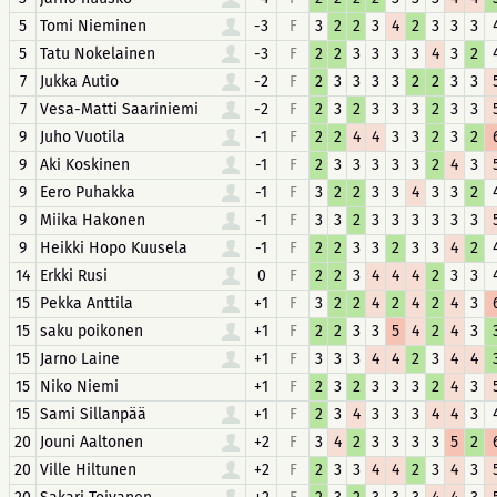
5
Tomi Nieminen
-3
F
3
2
2
3
4
2
3
3
3
5
Tatu Nokelainen
-3
F
2
2
3
3
3
3
4
3
2
7
Jukka Autio
-2
F
2
3
3
3
3
2
2
3
3
7
Vesa-Matti Saariniemi
-2
F
2
3
2
3
3
3
2
3
3
9
Juho Vuotila
-1
F
2
2
4
4
3
3
2
3
2
9
Aki Koskinen
-1
F
2
3
3
3
3
3
2
4
3
9
Eero Puhakka
-1
F
3
2
2
3
3
4
3
3
2
9
Miika Hakonen
-1
F
3
3
2
3
3
3
3
3
3
9
Heikki Hopo Kuusela
-1
F
2
2
3
3
2
3
3
4
2
14
Erkki Rusi
0
F
2
2
3
4
4
4
2
3
3
15
Pekka Anttila
+1
F
3
2
2
4
2
4
2
4
3
15
saku poikonen
+1
F
2
2
3
3
5
4
2
4
3
15
Jarno Laine
+1
F
3
3
3
4
4
2
3
4
4
15
Niko Niemi
+1
F
2
3
2
3
3
3
2
4
3
15
Sami Sillanpää
+1
F
2
3
4
3
3
3
4
4
3
20
Jouni Aaltonen
+2
F
3
4
2
3
3
3
3
5
2
20
Ville Hiltunen
+2
F
2
3
3
4
4
2
3
4
3