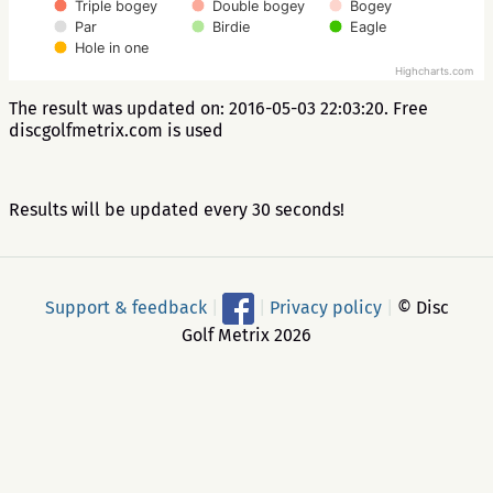
Triple bogey
Double bogey
Bogey
Par
Birdie
Eagle
Hole in one
Highcharts.com
The result was updated on: 2016-05-03 22:03:20. Free
discgolfmetrix.com is used
Results will be updated every 30 seconds!
Support & feedback
|
|
Privacy policy
|
© Disc
Golf Metrix 2026