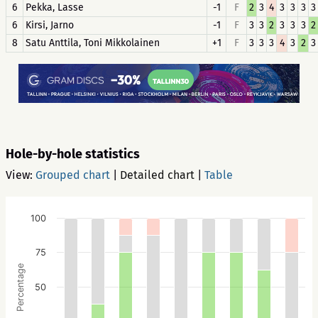
6
Pekka, Lasse
-1
F
2
3
4
3
3
3
3
6
Kirsi, Jarno
-1
F
3
3
2
3
3
3
2
8
Satu Anttila, Toni Mikkolainen
+1
F
3
3
3
4
3
2
3
Hole-by-hole statistics
View:
Grouped chart
|
Detailed chart
|
Table
100
75
Percentage
50