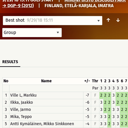
→ DGP-9 (2012)
|
FINLAND, ETELÄ-KARJALA, IMATRA
↑
↓
Best shot
9/29/18 15:11
RESULTS
No
Name
+/-
Thr
1
2
3
4
5
6
7
Par
3
3
3
3
3
3
3
1
Ville L, Markku
-7
F
2
2
2
3
2
2
2
2
Ilkka, Jaakko
-6
F
3
2
2
3
2
2
2
3
Ville, Jarmo
-5
F
3
2
2
3
3
2
2
3
Mika, Teppo
-5
F
3
3
2
3
3
2
2
5
Antti Kymäläinen, Mikko Sinkkonen
-4
F
3
3
2
3
3
2
2