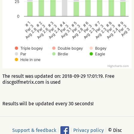
25
0
# 5
# 4
# 3
# 2
# 1
# 9
# 8
# 7
# 6
Par 3
Par 3
Par 3
Par 3
Par 3
Par 3
Par 3
Par 3
Par 3
Avg 2.8
Avg 3.1
Avg 2.4
Avg 2.6
Avg 2.8
Avg 3
Avg 2.4
Avg 2.3
Avg 2.3
Triple bogey
Double bogey
Bogey
Par
Birdie
Eagle
Hole in one
Highcharts.com
The result was updated on: 2018-09-29 17:01:19. Free
discgolfmetrix.com is used
Results will be updated every 30 seconds!
Support & feedback
|
|
Privacy policy
|
© Disc