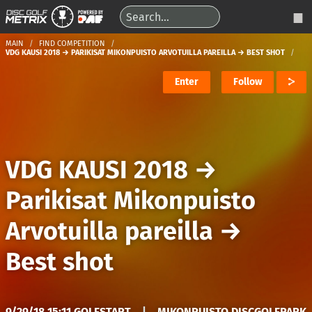
MAIN
FIND COMPETITION
VDG KAUSI 2018 → PARIKISAT MIKONPUISTO ARVOTUILLA PAREILLA → BEST SHOT
Enter
Follow
VDG KAUSI 2018
→
Parikisat Mikonpuisto
Arvotuilla pareilla
→
Best shot
9/29/18 15:11 GOLFSTART
|
MIKONPUISTO DISCGOLFPARK