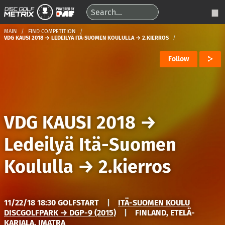
MAIN
FIND COMPETITION
VDG KAUSI 2018 → LEDEILYÄ ITÄ-SUOMEN KOULULLA → 2.KIERROS
Follow
VDG KAUSI 2018
→
Ledeilyä Itä-Suomen
Koululla
→
2.kierros
11/22/18 18:30 GOLFSTART
|
ITÄ-SUOMEN KOULU
DISCGOLFPARK → DGP-9 (2015)
|
FINLAND, ETELÄ-
KARJALA, IMATRA