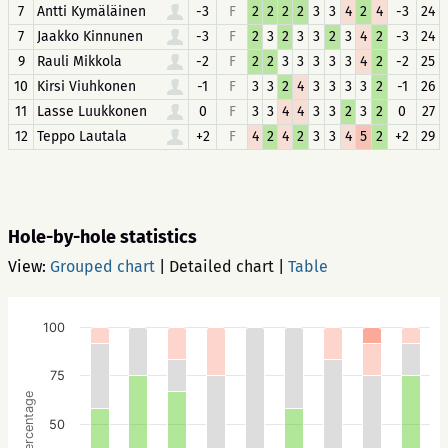
7
Antti Kymäläinen
-3
F
2
2
2
2
3
3
4
2
4
-3
24
7
Jaakko Kinnunen
-3
F
2
3
2
3
3
2
3
4
2
-3
24
9
Rauli Mikkola
-2
F
2
2
3
3
3
3
3
4
2
-2
25
10
Kirsi Viuhkonen
-1
F
3
3
2
4
3
3
3
3
2
-1
26
11
Lasse Luukkonen
0
F
3
3
4
4
3
3
2
3
2
0
27
12
Teppo Lautala
+2
F
4
2
4
2
3
3
4
5
2
+2
29
Hole-by-hole statistics
View:
Grouped chart
|
Detailed chart
|
Table
100
75
Percentage
50