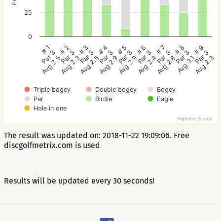
25
0
# 5
# 4
# 3
# 2
# 1
# 9
# 8
# 7
# 6
Par 3
Par 3
Par 3
Par 3
Par 3
Par 3
Par 3
Par 3
Par 3
Avg 2.9
Avg 2.9
Avg 2.5
Avg 2.3
Avg 2.5
Avg 2.3
Avg 3.1
Avg 2.8
Avg 2.4
Triple bogey
Double bogey
Bogey
Par
Birdie
Eagle
Hole in one
Highcharts.com
The result was updated on: 2018-11-22 19:09:06. Free
discgolfmetrix.com is used
Results will be updated every 30 seconds!