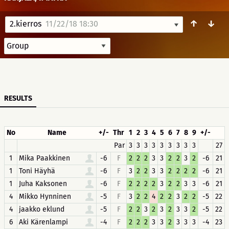
↑
↓
2.kierros
11/22/18 18:30
RESULTS
No
Name
+/-
Thr
1
2
3
4
5
6
7
8
9
+/-
Par
3
3
3
3
3
3
3
3
3
27
1
Mika Paakkinen
-6
F
2
2
2
3
3
2
2
3
2
-6
21
1
Toni Häyhä
-6
F
3
2
2
3
3
2
2
2
2
-6
21
1
Juha Kaksonen
-6
F
2
2
2
2
3
2
2
3
3
-6
21
4
Mikko Hynninen
-5
F
3
2
2
4
2
2
3
2
2
-5
22
4
jaakko eklund
-5
F
2
2
3
2
3
2
3
3
2
-5
22
6
Aki Kärenlampi
-4
F
2
2
2
3
3
2
3
3
3
-4
23