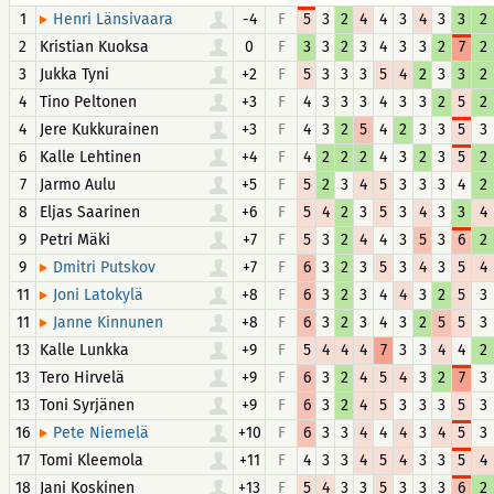
1
-4
F
5
3
2
4
4
3
4
3
3
2
Henri Länsivaara
2
Kristian Kuoksa
0
F
3
3
2
3
4
3
3
2
7
2
3
Jukka Tyni
+2
F
5
3
3
3
5
4
2
3
3
2
4
Tino Peltonen
+3
F
4
3
3
3
4
3
3
2
5
2
4
Jere Kukkurainen
+3
F
4
3
2
5
4
2
3
3
5
3
6
Kalle Lehtinen
+4
F
4
2
2
2
4
3
2
3
5
2
7
Jarmo Aulu
+5
F
5
2
3
4
5
3
3
3
4
2
8
Eljas Saarinen
+6
F
5
4
2
3
5
3
4
3
3
4
9
Petri Mäki
+7
F
5
3
2
4
4
3
5
3
6
2
9
+7
F
6
3
2
3
5
3
4
3
5
4
Dmitri Putskov
11
+8
F
6
3
2
3
4
4
3
2
5
3
Joni Latokylä
11
+8
F
6
3
2
3
4
3
2
5
5
3
Janne Kinnunen
13
Kalle Lunkka
+9
F
5
4
4
4
7
3
3
4
4
2
13
Tero Hirvelä
+9
F
6
3
2
4
5
4
3
2
7
3
13
Toni Syrjänen
+9
F
6
3
2
4
5
3
3
3
5
3
16
+10
F
6
3
3
4
4
4
3
4
5
3
Pete Niemelä
17
Tomi Kleemola
+11
F
4
3
3
4
5
4
3
3
5
4
18
Jani Koskinen
+13
F
5
4
3
3
5
3
3
3
6
2