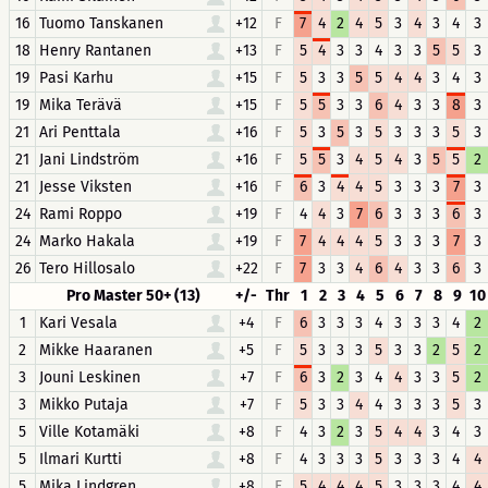
16
Tuomo Tanskanen
+12
F
7
4
2
4
5
3
4
3
4
3
18
Henry Rantanen
+13
F
5
4
3
3
4
3
3
5
5
3
19
Pasi Karhu
+15
F
5
3
3
5
5
4
4
3
4
3
19
Mika Terävä
+15
F
5
5
3
3
6
4
3
3
8
3
21
Ari Penttala
+16
F
5
3
5
3
5
3
3
3
5
3
21
Jani Lindström
+16
F
5
5
3
4
5
4
3
5
5
2
21
Jesse Viksten
+16
F
6
3
4
4
5
3
3
3
7
3
24
Rami Roppo
+19
F
4
4
3
7
6
3
3
3
6
3
24
Marko Hakala
+19
F
7
4
4
4
5
3
3
3
7
3
26
Tero Hillosalo
+22
F
7
3
3
4
6
4
3
3
6
3
Pro Master 50+ (13)
+/-
Thr
1
2
3
4
5
6
7
8
9
10
1
Kari Vesala
+4
F
6
3
3
3
4
3
3
3
4
2
2
Mikke Haaranen
+5
F
5
3
3
3
5
3
3
2
5
2
3
Jouni Leskinen
+7
F
6
3
2
3
4
4
3
3
5
2
3
Mikko Putaja
+7
F
5
3
3
4
4
3
3
3
5
3
5
Ville Kotamäki
+8
F
4
3
2
3
5
4
4
3
4
3
5
Ilmari Kurtti
+8
F
4
3
3
3
5
3
3
3
4
4
5
Mika Lindgren
+8
F
5
4
4
4
5
3
3
3
4
4