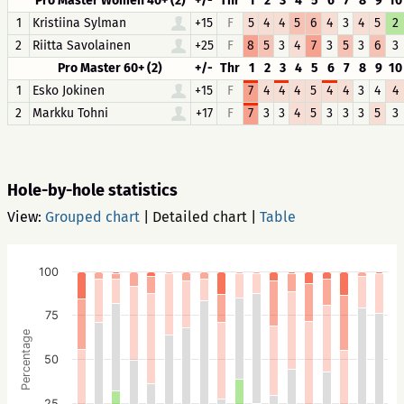
Pro Master Women 40+ (2)
+/-
Thr
1
2
3
4
5
6
7
8
9
10
1
Kristiina Sylman
+15
F
5
4
4
5
6
4
3
4
5
2
2
Riitta Savolainen
+25
F
8
5
3
4
7
3
5
3
6
3
Pro Master 60+ (2)
+/-
Thr
1
2
3
4
5
6
7
8
9
10
1
Esko Jokinen
+15
F
7
4
4
4
5
4
4
3
4
4
2
Markku Tohni
+17
F
7
3
3
4
5
3
3
3
5
3
Hole-by-hole statistics
View:
Grouped chart
|
Detailed chart
|
Table
100
75
Percentage
50
25