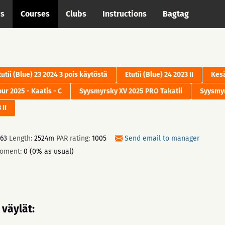
cs
Courses
Clubs
Instructions
Bagtag
tutii (Blue) 23 2024 3 pois käytöstä
Etutii (Blue) 24 2023 II
Kes
ur 2025 - Kaatis - C
Syysmyrsky XV 2025 PRO Takatii
Syysmyr
 II
63
Length:
2524m
PAR rating:
1005
Send email to manager
moment:
0 (0% as usual)
väylät: