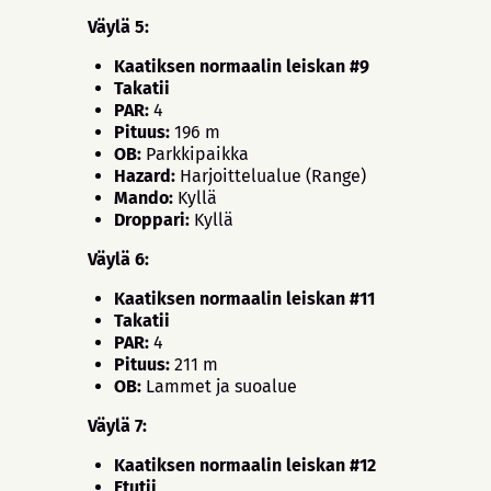
Väylä 5:
Kaatiksen normaalin leiskan #9
Takatii
PAR:
4
Pituus:
196 m
OB:
Parkkipaikka
Hazard:
Harjoittelualue (Range)
Mando:
Kyllä
Droppari:
Kyllä
Väylä 6:
Kaatiksen normaalin leiskan #11
Takatii
PAR:
4
Pituus:
211 m
OB:
Lammet ja suoalue
Väylä 7:
Kaatiksen normaalin leiskan #12
Etutii