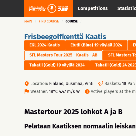
Competitions
Statisti
MAIN
FIND COURSE
COURSE
Frisbeegolfkenttä Kaatis
EKL 2024 Kaatis
Etutii (Blue) 19 väylää 2024
E
SFL Masters Tour 2025 - Kaatis - AB
SFL Masters To
Takatii (Gold) 19 väylää 2024
Takatii (Gold) 24 2023
Location:
Finland, Uusimaa, Vihti
Baskets:
18
Par:
Weather:
18°C 4.47 m/s W
Active players at the 
Mastertour 2025 lohkot A ja B
Pelataan Kaatiksen normaalin leiskan 