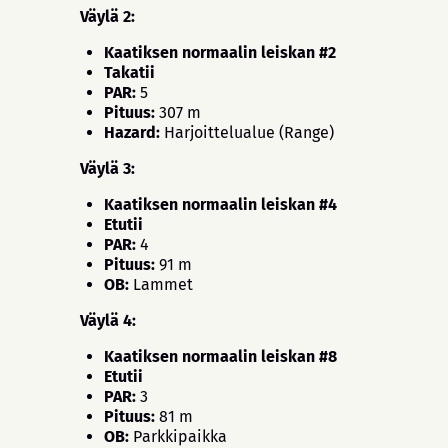
Väylä 2:
Kaatiksen normaalin leiskan #2
Takatii
PAR:
5
Pituus:
307 m
Hazard:
Harjoittelualue (Range)
Väylä 3:
Kaatiksen normaalin leiskan #4
Etutii
PAR:
4
Pituus:
91 m
OB:
Lammet
Väylä 4:
Kaatiksen normaalin leiskan #8
Etutii
PAR:
3
Pituus:
81 m
OB:
Parkkipaikka