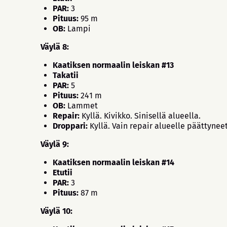
PAR:
3
Pituus:
95 m
OB:
Lampi
Väylä 8:
Kaatiksen normaalin leiskan #13
Takatii
PAR:
5
Pituus:
241 m
OB:
Lammet
Repair:
Kyllä. Kivikko. Sinisellä alueella.
Droppari:
Kyllä. Vain repair alueelle päättyneet
Väylä 9:
Kaatiksen normaalin leiskan #14
Etutii
PAR:
3
Pituus:
87 m
Väylä 10: