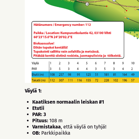
Väylä 1:
Kaatiksen normaalin leiskan #1
Etutii
PAR: 3
Pituus:
108 m
Varmistakaa
, että väylä on tyhjä!
OB:
Parkkipaikka