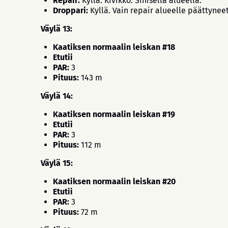
Repair:
Kyllä. Kivikko. Sinisellä alueella.
Droppari:
Kyllä. Vain repair alueelle päättyneet
Väylä 13:
Kaatiksen normaalin leiskan #18
Etutii
PAR:
3
Pituus:
143 m
Väylä 14:
Kaatiksen normaalin leiskan #19
Etutii
PAR:
3
Pituus:
112 m
Väylä 15:
Kaatiksen normaalin leiskan #20
Etutii
PAR:
3
Pituus:
72 m