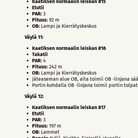
Kaatiksen normaalin leiskan #15
Etutii
PAR:
3
Pituus:
92 m
OB:
Lampi ja Kierrätyskeskus
Väylä 11:
Kaatiksen normaalin leiskan #16
Takatii
PAR:
4
Pituus:
242 m
OB:
Lampi ja Kierrätyskeskus
Jäteaseman alue OB, aita toimii OB -linjana s
Portin kohdalla OB -linjana toimii portin tolpat
Väylä 12:
Kaatiksen normaalin leiskan #17
Etutii
PAR:
3
Pituus:
197 m
OB:
Lammet