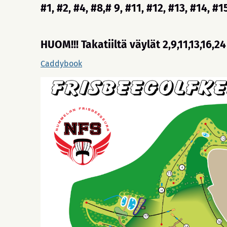
#1, #2, #4, #8,# 9, #11, #12, #13, #14, #1
HUOM!!!
Takatiiltä
väylät 2,9,11,13,16,24
Caddybook