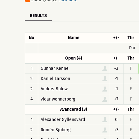
RESULTS
No
Name
+/-
Thr
Par
Open (4)
+/-
Thr
1
Gunnar Kenne
-3
F
2
Daniel Larsson
-1
F
2
Anders Bülow
-1
F
4
vidar wennerberg
+7
F
Avancerad (3)
+/-
Thr
1
Alexander Gyllensvärd
0
F
2
Roméo Sjöberg
+3
F