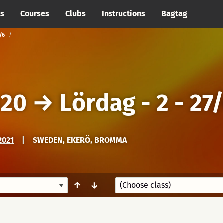
cs
Courses
Clubs
Instructions
Bagtag
/6
020
→
Lördag - 2 - 27
2021
|
SWEDEN, EKERÖ, BROMMA
↑
↓