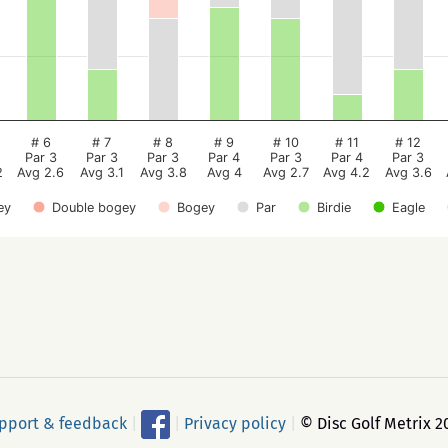
# 6
# 7
# 8
# 9
# 10
# 11
# 12
Par 3
Par 3
Par 3
Par 4
Par 3
Par 4
Par 3
2
Avg 2.6
Avg 3.1
Avg 3.8
Avg 4
Avg 2.7
Avg 4.2
Avg 3.6
ey
Double bogey
Bogey
Par
Birdie
Eagle
pport & feedback
|
|
Privacy policy
|
© Disc Golf Metrix 2