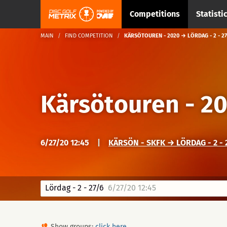
Competitions
Statisti
MAIN
FIND COMPETITION
KÄRSÖTOUREN - 2020 → LÖRDAG - 2 - 27
Kärsötouren - 2
6/27/20 12:45
|
KÄRSÖN - SKFK → LÖRDAG - 2 - 
Lördag - 2 - 27/6
6/27/20 12:45
Show groups:
click here