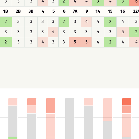
3
3
3
4
3
2
4
4
3
4
3
6
1B
2B
3B
4
5
6
7A
9
14
15
16
22
2
3
3
3
3
2
3
4
4
2
4
3
3
3
3
3
4
3
3
3
4
3
5
2
2
3
3
4
3
3
5
5
4
2
4
4