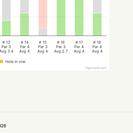
# 13
# 14
# 15
# 16
# 17
# 18
Par 3
Par 4
Par 3
Par 3
Par 4
Par 4
Avg 3.4
Avg 4
Avg 4
Avg 2.7
Avg 4
Avg 4
Hole in one
Highcharts.com
026