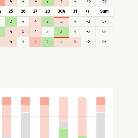
4
4
4
2
5
4
+6
65
A
25
26
27
28
30A
31
+/-
Sum
2
4
4
2
5
4
-2
57
4
5
4
3
3
4
+3
62
4
4
5
2
5
5
+8
67