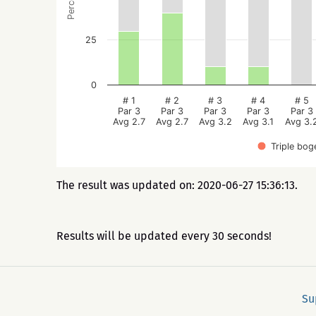
25
0
# 1
# 2
# 3
# 4
# 5
Par 3
Par 3
Par 3
Par 3
Par 3
Avg 2.7
Avg 2.7
Avg 3.2
Avg 3.1
Avg 3.
Triple bog
The result was updated on: 2020-06-27 15:36:13.
Results will be updated every 30 seconds!
Su