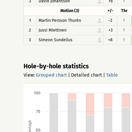
3
David Johansson
+6
F
Motion (3)
+/-
Thr
1
Martin Persson Thurén
-2
F
2
Jussi Miettinen
+3
F
3
Simeon Sundelius
+8
F
Hole-by-hole statistics
View:
Grouped chart
|
Detailed chart
|
Table
100
75
Percentage
50