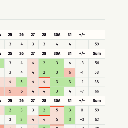
A
25
26
27
28
30A
31
+/-
3
4
3
3
4
4
59
A
25
26
27
28
30A
31
+/-
Sum
3
4
4
2
3
4
-3
56
3
4
4
2
3
6
-1
58
4
3
4
4
3
3
-1
58
5
6
4
4
3
4
+7
66
A
25
26
27
28
30A
31
+/-
Sum
2
3
3
2
5
3
0
59
3
3
4
4
5
3
+3
62