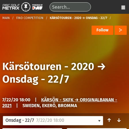
MAIN
FIND COMPETITION
KÄRSÖTOUREN - 2020 → ONSDAG - 22/7
Follow
Kärsötouren - 2020
→
Onsdag - 22/7
7/22/20 18:00
|
KÄRSÖN - SKFK → ORIGINALBANAN -
2021
|
SWEDEN, EKERÖ, BROMMA
↑
↓
Onsdag - 22/7
7/22/20 18:00