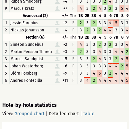
8
Ruben Smedberg
+4
F
3
3
3
3
2
4
3
3
3
9
Marcus Kratz
+7
F
4
3
2
4
3
2
3
5
4
Avancerad (2)
+/-
Thr
1B
2B
3B
4
5
6
7B
8
9
1
Jessie Eurenius
+2
F
2
3
2
3
3
4
5
3
3
2
Nicklas Johansson
+4
F
3
2
3
2
4
4
3
3
4
Motion (6)
+/-
Thr
1B
2B
3B
4
5
6
7B
8
9
1
Simeon Sundelius
-2
F
4
3
3
2
3
2
3
3
4
2
Martin Persson Thurén
+3
F
2
3
3
4
3
3
4
4
2
3
Marcus Sandquist
+5
F
3
3
2
4
3
3
2
4
5
4
Johan Westerberg
+6
F
3
3
3
3
3
4
4
2
5
5
Björn Forsberg
+9
F
3
3
4
5
3
2
4
4
4
6
Andrés Fontecilla
+11
F
3
4
2
4
4
4
4
4
5
Hole-by-hole statistics
View:
Grouped chart
|
Detailed chart
|
Table