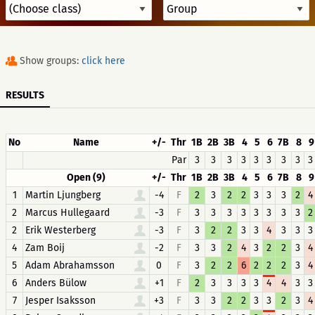
Show groups:
click here
RESULTS
No
Name
+/-
Thr
1B
2B
3B
4
5
6
7B
8
9
Par
3
3
3
3
3
3
3
3
3
Open (9)
+/-
Thr
1B
2B
3B
4
5
6
7B
8
9
1
Martin Ljungberg
-4
F
2
3
2
2
3
3
3
2
4
2
Marcus Hullegaard
-3
F
3
3
3
3
3
3
3
3
2
2
Erik Westerberg
-3
F
3
2
2
3
3
4
3
3
3
4
Zam Boij
-2
F
3
3
2
4
3
2
2
3
4
5
Adam Abrahamsson
0
F
3
2
2
6
2
2
2
3
4
6
Anders Bülow
+1
F
2
3
3
3
3
4
4
3
3
7
Jesper Isaksson
+3
F
3
3
2
2
3
3
2
3
4