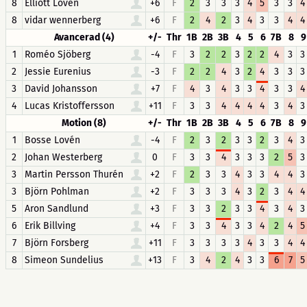
8
Elliott Lovén
+6
F
2
3
3
3
4
5
3
3
4
8
vidar wennerberg
+6
F
2
4
2
3
4
3
3
4
4
Avancerad (4)
+/-
Thr
1B
2B
3B
4
5
6
7B
8
9
1
Roméo Sjöberg
-4
F
3
2
2
3
2
2
4
3
3
2
Jessie Eurenius
-3
F
2
2
4
3
2
4
3
3
3
3
David Johansson
+7
F
4
3
4
3
3
4
3
3
4
4
Lucas Kristoffersson
+11
F
3
3
4
4
4
4
3
4
3
Motion (8)
+/-
Thr
1B
2B
3B
4
5
6
7B
8
9
1
Bosse Lovén
-4
F
2
3
2
3
3
2
3
4
3
2
Johan Westerberg
0
F
3
3
4
3
3
3
2
5
3
3
Martin Persson Thurén
+2
F
2
3
3
4
3
3
4
4
3
3
Björn Pohlman
+2
F
3
3
3
4
3
2
3
4
4
5
Aron Sandlund
+3
F
3
3
2
3
3
4
3
4
3
6
Erik Billving
+4
F
3
3
4
3
3
4
2
4
5
7
Björn Forsberg
+11
F
3
3
3
3
4
3
3
4
4
8
Simeon Sundelius
+13
F
3
4
2
4
3
3
6
7
5