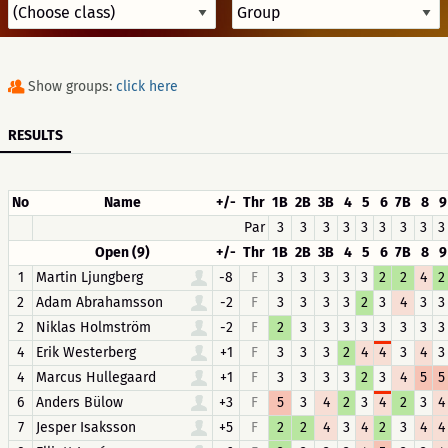
Show groups:
click here
RESULTS
No
Name
+/-
Thr
1B
2B
3B
4
5
6
7B
8
9
Par
3
3
3
3
3
3
3
3
3
Open (9)
+/-
Thr
1B
2B
3B
4
5
6
7B
8
9
1
Martin Ljungberg
-8
F
3
3
3
3
3
2
2
4
2
2
Adam Abrahamsson
-2
F
3
3
3
3
2
3
4
3
3
2
Niklas Holmström
-2
F
2
3
3
3
3
3
3
3
3
4
Erik Westerberg
+1
F
3
3
3
2
4
4
3
4
3
4
Marcus Hullegaard
+1
F
3
3
3
3
2
3
4
5
5
6
Anders Bülow
+3
F
5
3
4
2
3
4
2
3
4
7
Jesper Isaksson
+5
F
2
2
4
3
4
2
3
4
4