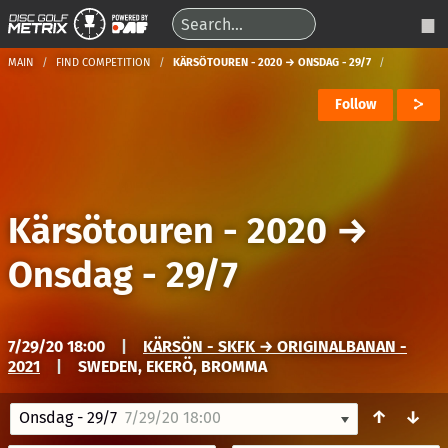
MAIN
FIND COMPETITION
KÄRSÖTOUREN - 2020 → ONSDAG - 29/7
Follow
Kärsötouren - 2020
→
Onsdag - 29/7
7/29/20 18:00
|
KÄRSÖN - SKFK → ORIGINALBANAN -
2021
|
SWEDEN, EKERÖ, BROMMA
↑
↓
Onsdag - 29/7
7/29/20 18:00