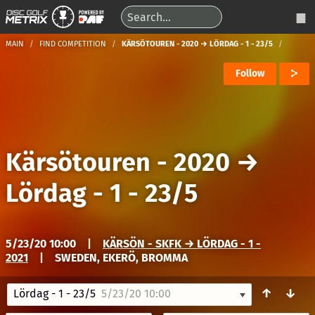
MAIN
FIND COMPETITION
KÄRSÖTOUREN - 2020 → LÖRDAG - 1 - 23/5
Follow
Kärsötouren - 2020
→
Lördag - 1 - 23/5
5/23/20 10:00
|
KÄRSÖN - SKFK → LÖRDAG - 1 -
2021
|
SWEDEN, EKERÖ, BROMMA
↑
↓
Lördag - 1 - 23/5
5/23/20 10:00