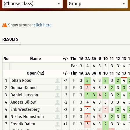
Show groups:
click here
RESULTS
No
Name
+/-
Thr
1A
2A
3A
8
10
11
12
13
Par
3
4
4
3
3
3
3
4
Open (12)
+/-
Thr
1A
2A
3A
8
10
11
12
13
1
Johan Roos
-7
F
3
3
4
3
2
3
2
4
2
Gunnar Kenne
-5
F
3
5
4
3
3
2
3
3
3
Daniel Larsson
-3
F
3
3
3
4
2
3
2
4
4
Anders Bülow
-2
F
3
4
4
3
3
3
3
4
4
Erik Westerberg
-2
F
3
4
4
3
4
3
2
4
6
Niklas Holmström
-1
F
3
5
4
4
3
2
3
3
7
Fredrik Dalen
+1
F
3
5
4
3
2
3
3
4