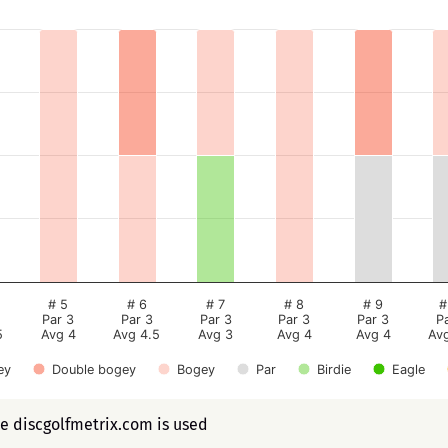
# 5
# 6
# 7
# 8
# 9
#
Par 3
Par 3
Par 3
Par 3
Par 3
P
5
Avg 4
Avg 4.5
Avg 3
Avg 4
Avg 4
Av
ey
Double bogey
Bogey
Par
Birdie
Eagle
ee discgolfmetrix.com is used