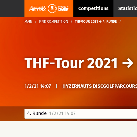
Competitions
Statisti
MAIN
FIND COMPETITION
THF-TOUR 2021 → 4. RUNDE
THF-Tour 2021
1/2/21 14:07
|
HYZERNAUTS DISCGOLFPARCOURS,
4. Runde
1/2/21 14:07