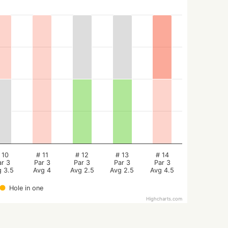
 10
# 11
# 12
# 13
# 14
ar 3
Par 3
Par 3
Par 3
Par 3
g 3.5
Avg 4
Avg 2.5
Avg 2.5
Avg 4.5
Hole in one
Highcharts.com