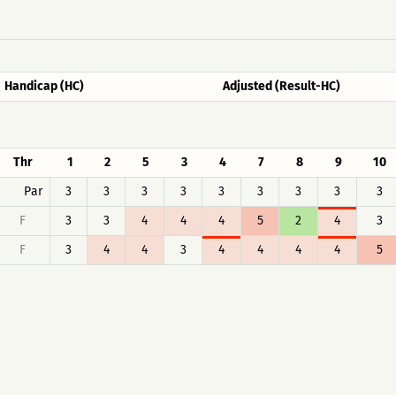
Handicap (HC)
Adjusted (Result-HC)
Thr
1
2
5
3
4
7
8
9
10
Par
3
3
3
3
3
3
3
3
3
F
3
3
4
4
4
5
2
4
3
F
3
4
4
3
4
4
4
4
5