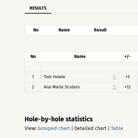
RESULTS
No
Name
Result
No
Name
+/-
1
Tom Howie
+5
2
Ana Maria Scutaru
+12
Hole-by-hole statistics
View:
Grouped chart
|
Detailed chart
|
Table