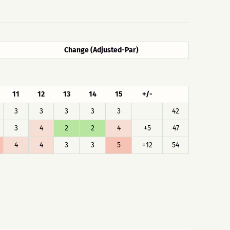
Change (Adjusted-Par)
11
12
13
14
15
+/-
3
3
3
3
3
42
3
4
2
2
4
+5
47
4
4
3
3
5
+12
54