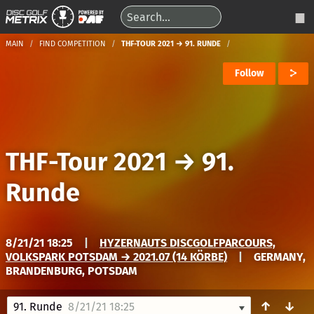
MAIN
FIND COMPETITION
THF-TOUR 2021 → 91. RUNDE
Follow
THF-Tour 2021
→
91.
Runde
8/21/21 18:25
|
HYZERNAUTS DISCGOLFPARCOURS,
VOLKSPARK POTSDAM → 2021.07 (14 KÖRBE)
|
GERMANY,
BRANDENBURG, POTSDAM
↑
↓
91. Runde
8/21/21 18:25