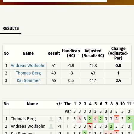
RESULTS
Change
Handicap
Adjusted
No
Name
Result
(Adjusted-
(HC)
(Result-HC)
Par)
1
Andreas Wolfsohn
41
-1.8
42.8
0.8
2
Thomas Berg
40
-3
43
1
3
Kai Sommer
45
0.6
44.4
2.4
No
Name
+/-
Thr
1
2
3
4
5
6
7
8
9
10
11
Par
3
3
3
3
3
3
3
3
3
3
3
1
Thomas Berg
-2
F
3
4
3
2
4
2
3
3
4
3
2
2
Andreas Wolfsohn
-1
F
3
3
3
4
3
3
3
2
3
3
3
3
Kai Sommer
+3
F
3
3
2
3
3
3
4
4
4
3
3