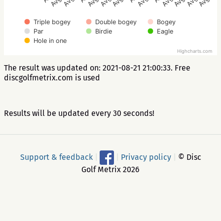
Triple bogey
Double bogey
Bogey
Par
Birdie
Eagle
Hole in one
Highcharts.com
The result was updated on: 2021-08-21 21:00:33. Free
discgolfmetrix.com is used
Results will be updated every 30 seconds!
Support & feedback
|
|
Privacy policy
|
© Disc
Golf Metrix 2026