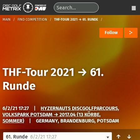
MAIN
FIND COMPETITION
THF-TOUR 2021 → 61. RUNDE
Follow
THF-Tour 2021
→
61.
Runde
6/2/21 17:27
|
HYZERNAUTS DISCGOLFPARCOURS,
VOLKSPARK POTSDAM → 2017.04 (13 KÖRBE,
SOMMER)
|
GERMANY, BRANDENBURG, POTSDAM
↑
↓
61. Runde
6/2/21 17:27