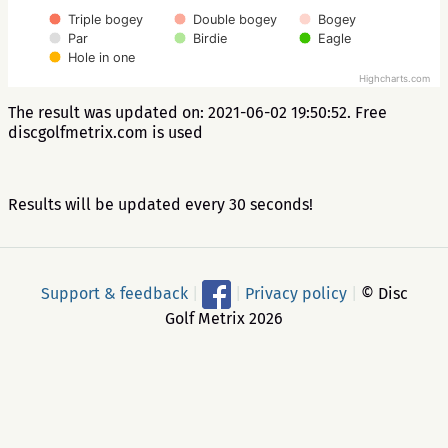
Triple bogey
Double bogey
Bogey
Par
Birdie
Eagle
Hole in one
Highcharts.com
The result was updated on: 2021-06-02 19:50:52. Free
discgolfmetrix.com is used
Results will be updated every 30 seconds!
Support & feedback
|
|
Privacy policy
|
© Disc
Golf Metrix 2026