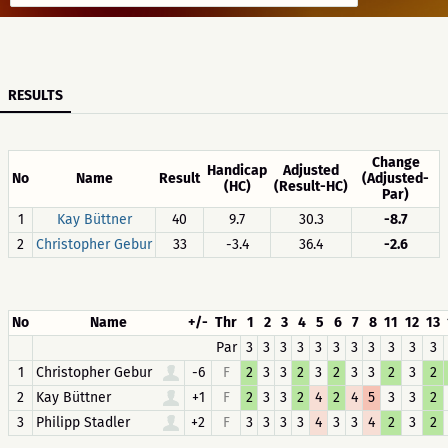
RESULTS
Change
Handicap
Adjusted
No
Name
Result
(Adjusted-
(HC)
(Result-HC)
Par)
1
Kay Büttner
40
9.7
30.3
-8.7
2
Christopher Gebur
33
-3.4
36.4
-2.6
No
Name
+/-
Thr
1
2
3
4
5
6
7
8
11
12
13
Par
3
3
3
3
3
3
3
3
3
3
3
1
Christopher Gebur
-6
F
2
3
3
2
3
2
3
3
2
3
2
2
Kay Büttner
+1
F
2
3
3
2
4
2
4
5
3
3
2
3
Philipp Stadler
+2
F
3
3
3
3
4
3
3
4
2
3
2